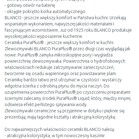
- gotowy otwór na baterię
- okrągłe pokrętło korka automatycznego
BLANCO - jeszcze większy komfort w Państwa kuchni. Urzekają
wspaniałym wykonaniem, najwyższej jakości materiałami i
fascynującym wzornictwem. Już od 1925 roku BLANCO produkuje
wysokiej jakości wyposażenie kuchenne.
Ceramika PuraPlus® ...jeszcze większy komfort w kuchni.
Zlewozmywaki BLANCO PuraPlus® przez długi czas wyglądają jak
nowe. PuraPlus® zamyka mikroskopijne pory i wygładza
powierzchnię zlewozmywaka. Powierzchnia o hydrofobowych
właściwościach redukuje zatrzymywanie zanieczyszczeń,
tworzenie się osadu wapiennego oraz powstawanie plam.
Ceramikę bardzo łatwo jest utrzymać w czystości - wystarczy
wilgotna ścierka z odrobiną płynu do mycia naczyń. Do
uzupełnienia powierzchni PuraPlus® po czyszczeniu preparatami
ściernymi zalecamy środek PuraPlus® Liquid, który, między innymi,
odświeża efekt perlistego spływania wody.
Zlewozmywaki ceramiczne są przyjemne w dotyku i pięknie się
prezentują; mają łagodne kształty i atrakcyjną kolorystykę.
Do najważniejszych właściwości ceramiki BLANCO należą:
- atrakcyjna kolorystyka, w tym nowoczesny kaszmir