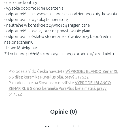
- delikatne kontury
- wysoka odporność na uderzenia
- odporność na zarysowania podczas codziennego użytkowania
- odporność na wysoką temperaturę
- neutralne w kontakcie z żywnością i higieniczne
- odporność na kwasy oraz na powstawanie plam
- odporność na światło słoneczne - również przy bepośrednim
nasłonecznieniu
- łatwość pielęgnacji
Zdjęcia mogą różnić się od oryginalnego produktu/przedmiotu.
Pro odeslání do Česka navštivte
VÝPRODEJ BLANCO Zenar XL
6 S dřez keramika PuraPlus bílá, pravý 517522
Pre odoslanie na Slovensko navštívte
VÝPRODEJ BLANCO
ZENAR XL 6 S drez keramika PuraPlus biela matná, pravý
517522
Opinie (0)