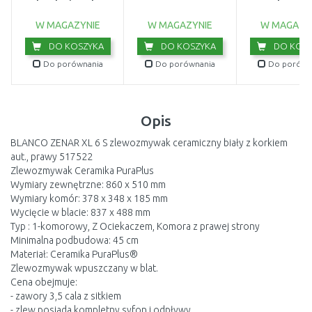
brudnej wody
wewnętrzny 2
(750W/20 000l/h)
9044-20
W MAGAZYNIE
W MAGAZYNIE
W MAGAZY
DO KOSZYKA
DO KOSZYKA
DO KOSZ
Do porównania
Do porównania
Do porówn
Opis
BLANCO ZENAR XL 6 S zlewozmywak ceramiczny biały z korkiem
aut., prawy 517522
Zlewozmywak Ceramika PuraPlus
Wymiary zewnętrzne: 860 x 510 mm
Wymiary komór: 378 x 348 x 185 mm
Wycięcie w blacie: 837 x 488 mm
Typ : 1-komorowy, Z Ociekaczem, Komora z prawej strony
Minimalna podbudowa: 45 cm
Materiał: Ceramika PuraPlus®
Zlewozmywak wpuszczany w blat.
Cena obejmuje:
- zawory 3,5 cala z sitkiem
- zlew posiada kompletny syfon i odpływy