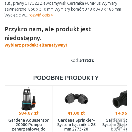
aut., prawy 517522 Zlewozmywak Ceramika PuraPlus Wymiary
zewnętrzne: 860 x 510 mm Wymiary komór: 378 x 348 x 185 mm
Wycięcie w...
rozwiń opis »
Przykro nam, ale produkt jest
niedostępny.
Wybierz produkt alternatywny!
Kod:
517522
PODOBNE PRODUKTY
584.67 zł
41.00 zł
14.96 z
Gardena Aquasensor
Gardena Sprinkler-
Gardena Spri
20000 Pompa
System Łącznik L 25
System Złączk
zanurzeniowa do
mm 2773-20
x 3/4" - gw