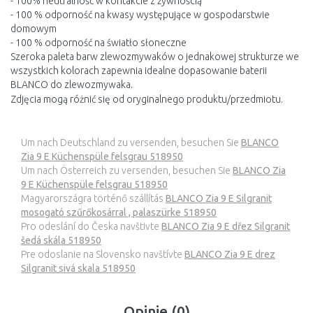
- 100% neutralność w kontakcie z żywnością
- 100 % odporność na kwasy występujące w gospodarstwie
domowym
- 100 % odporność na światło słoneczne
Szeroka paleta barw zlewozmywaków o jednakowej strukturze we
wszystkich kolorach zapewnia idealne dopasowanie baterii
BLANCO do zlewozmywaka.
Zdjęcia mogą różnić się od oryginalnego produktu/przedmiotu.
Um nach Deutschland zu versenden, besuchen Sie
BLANCO
Zia 9 E Küchenspüle felsgrau 518950
Um nach Österreich zu versenden, besuchen Sie
BLANCO Zia
9 E Küchenspüle felsgrau 518950
Magyarországra történő szállítás
BLANCO Zia 9 E Silgranit
mosogató szűrőkosárral , palaszürke 518950
Pro odeslání do Česka navštivte
BLANCO Zia 9 E dřez Silgranit
šedá skála 518950
Pre odoslanie na Slovensko navštívte
BLANCO Zia 9 E drez
Silgranit sivá skala 518950
Opinie (0)