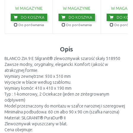
114.0201.794
kamienny szary
polarny 114.0
114.0368.278
W MAGAZYNIE
W MAGAZYNIE
W MAGAZY
DO KOSZYKA
DO KOSZYKA
DO KOSZ
Do porównania
Do porównania
Do porówn
Opis
BLANCO ZIA 9 E Silgranit® zlewozmywak szarość skały 518950
Zawsze modny, oryginalny, elegancki. Komfort i jakość w
atrakcyjnej formie.
Wymiary zewnętrzne: 930 x 510 mm
Wycięcie w blacie według szablomu.
Wymiary komór: 410 x 410 x 190 mm
Typ : 1-komorowy, 2 Ociekacze (jeden ze zintegrowanym
odpływem)
Model przeznaczony do montażu w szafce narożnej i szeregowej
Minimalna podbudowa: 60 cm albo 90 x 90 cm (szafka narożna)
Materiał: SILGRANIT® PuraDur® II
Zlewozmywak wpuszczany w blat.
Cena obejmuje: