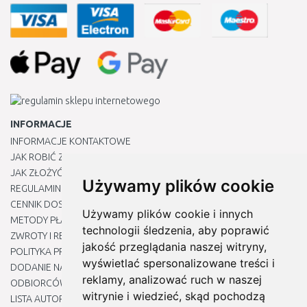
INFORMACJE
INFORMACJE KONTAKTOWE
JAK ROBIĆ ZAKUPY ?
JAK ZŁOŻYĆ REKLAMACJĘ
Używamy plików cookie
REGULAMIN
CENNIK DOSTAWY
Używamy plików cookie i innych
METODY PŁATNOŚCI
technologii śledzenia, aby poprawić
ZWROTY I REKLAMACJE PRODUKTÓW
jakość przeglądania naszej witryny,
POLITYKA PRYWATNOŚCI
wyświetlać spersonalizowane treści i
DODANIE NASZYCH ADRESÓW E-MAIL DO LISTY ZAUFANYCH
reklamy, analizować ruch w naszej
ODBIORCÓW
witrynie i wiedzieć, skąd pochodzą
LISTA AUTORYZOWANYCH CENTRÓW SERWISOWYCH