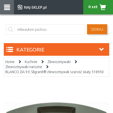
0 szt
SZUKAJ
KATEGORIE
Home
Kuchnie
Zlewozmywaki
Zlewozmywaki narożne
BLANCO ZIA 9 E Silgranit® zlewozmywak szarość skały 518950