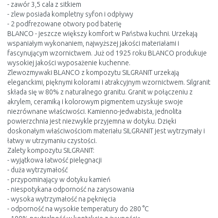
- zawór 3,5 cala z sitkiem
- zlew posiada kompletny syfon i odpływy
- 2 podfrezowane otwory pod baterię
BLANCO - jeszcze większy komfort w Państwa kuchni. Urzekają
wspaniałym wykonaniem, najwyższej jakości materiałami i
fascynującym wzornictwem. Już od 1925 roku BLANCO produkuje
wysokiej jakości wyposażenie kuchenne.
Zlewozmywaki BLANCO z kompozytu SILGRANIT urzekają
eleganckimi, pięknymi kolorami i atrakcyjnym wzornictwem. Silgranit
składa się w 80% z naturalnego granitu. Granit w połączeniu z
akrylem, ceramiką i kolorowym pigmentem uzyskuje swoje
niezrównane właściwości. Kamienno-jedwabista, jednolita
powierzchnia jest niezwykle przyjemna w dotyku. Dzięki
doskonałym właściwościom materiału SILGRANIT jest wytrzymały i
łatwy w utrzymaniu czystości.
Zalety kompozytu SILGRANIT:
- wyjątkowa łatwość pielęgnacji
- duża wytrzymałość
- przypominający w dotyku kamień
- niespotykana odporność na zarysowania
- wysoka wytrzymałość na pęknięcia
- odporność na wysokie temperatury do 280 °C