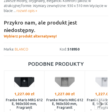
Zawsze modny, oryginalny, elegancki. Komfort i jakość w
atrakcyjnej formie. Wymiary zewnętrzne: 930 x 510 mm Wycięcie w
blacie ...
rozwiń opis »
Przykro nam, ale produkt jest
niedostępny.
Wybierz produkt alternatywny!
Marka:
BLANCO
Kod:
518950
PODOBNE PRODUKTY
1,227.00 zł
1,227.00 zł
1,227.00 
Franke Maris MRG 612
Franke Maris MRG 612
Franke Maris 
E, 960x500 mm,
E, 960x500 mm,
E, 960x500
Fragranit
Fragranit
Fragrani
zlewozmywak, onyx
zlewozmywak,
zlewozmywak,