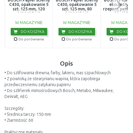
BOSCH Papier ścierny
BOSCH Papier ścierny
BOSCH Papier 
C430, opakowanie 5
C430, opakowanie 5
ekscentrycz
szt. 125 mm, 120
szt. 125 mm, 80
rzepem, perfo
2608605643
2608605642
80, 125 
2609256A
W MAGAZYNIE
W MAGAZYNIE
W MAGAZY
DO KOSZYKA
DO KOSZYKA
DO KOSZ
Do porównania
Do porównania
Do porówn
Opis
• Do szlifowania drewna, farby, lakieru, mas szpachlowych
• Z powłoką ze stearynianu wapnia, która zapobiega
przedwczesnemu zatykaniu papieru
• Do szlifierek mimośrodowych Bosch, Metabo, Milwaukee,
DeWalt, AEG
Szczegóły:
• Średnica tarczy: 150 mm
• Ziarnistość: 60
Praktyczne materiały