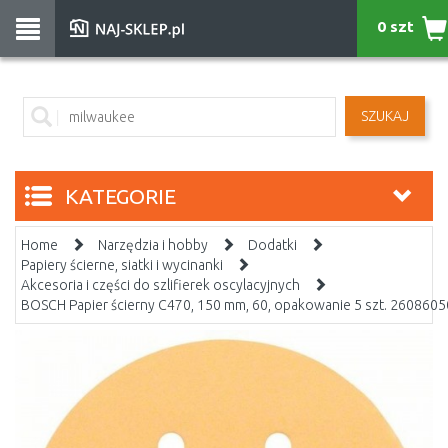
0 szt
SZUKAJ
KATEGORIE
Home
Narzędzia i hobby
Dodatki
Papiery ścierne, siatki i wycinanki
Akcesoria i części do szlifierek oscylacyjnych
BOSCH Papier ścierny C470, 150 mm, 60, opakowanie 5 szt. 260860