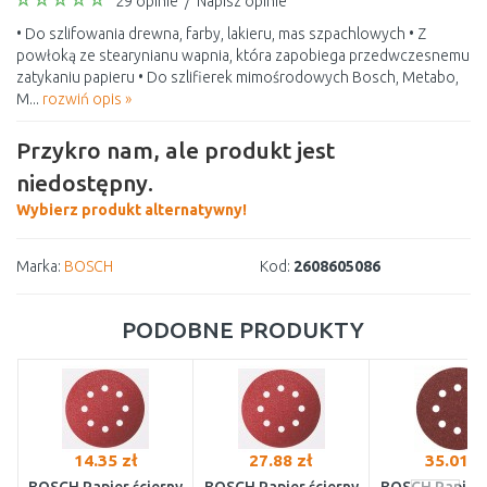
29 opinie
/
Napisz opinie
• Do szlifowania drewna, farby, lakieru, mas szpachlowych • Z
powłoką ze stearynianu wapnia, która zapobiega przedwczesnemu
zatykaniu papieru • Do szlifierek mimośrodowych Bosch, Metabo,
M...
rozwiń opis »
Przykro nam, ale produkt jest
niedostępny.
Wybierz produkt alternatywny!
Marka:
BOSCH
Kod:
2608605086
PODOBNE PRODUKTY
14.35 zł
27.88 zł
35.01 z