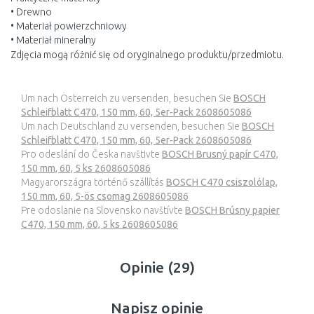
• Drewno
• Materiał powierzchniowy
• Materiał mineralny
Zdjęcia mogą różnić się od oryginalnego produktu/przedmiotu.
Um nach Österreich zu versenden, besuchen Sie
BOSCH
Schleifblatt C470, 150 mm, 60, 5er-Pack 2608605086
Um nach Deutschland zu versenden, besuchen Sie
BOSCH
Schleifblatt C470, 150 mm, 60, 5er-Pack 2608605086
Pro odeslání do Česka navštivte
BOSCH Brusný papír C470,
150 mm, 60, 5 ks 2608605086
Magyarországra történő szállítás
BOSCH C470 csiszolólap,
150 mm, 60, 5-ös csomag 2608605086
Pre odoslanie na Slovensko navštívte
BOSCH Brúsny papier
C470, 150 mm, 60, 5 ks 2608605086
Opinie (29)
Napisz opinie