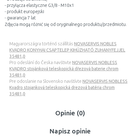
- przyłącza elastyczne G3/8 - M10x1
- produkt europejski
- gwarancja 7 lat
Zdjęcia mogą różnić się od oryginalnego produktu/przedmiotu.
Magyarországra történő szállítás
NOVASERVIS NOBLES
KVADRO KONYHAI CSAPTELEP KIHÚZHATÓ ZUHANYFEJJEL
35481,0
Pro odeslání do Česka navštivte
NOVASERVIS NOBLESS
KVADRO stojánková teleskopická dřezová baterie chrom
35481,0
Pre odoslanie na Slovensko navštívte
NOVASERVIS NOBLESS
Kvadro stojanková teleskopická drezová batéria chrom
35481,0
Opinie (0)
Napisz opinie