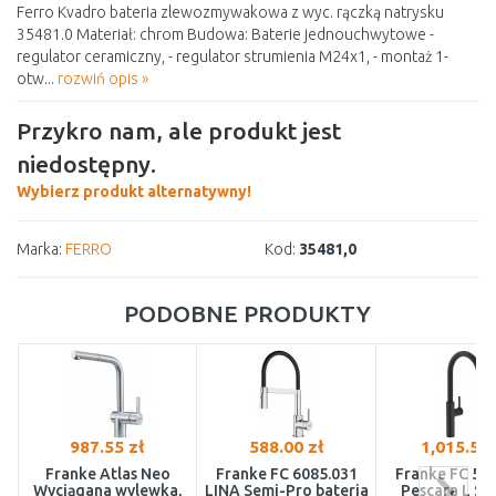
Ferro Kvadro bateria zlewozmywakowa z wyc. rączką natrysku
35481.0 Materiał: chrom Budowa: Baterie jednouchwytowe -
regulator ceramiczny, - regulator strumienia M24x1, - montaż 1-
otw...
rozwiń opis »
Przykro nam, ale produkt jest
niedostępny.
Wybierz produkt alternatywny!
Marka:
FERRO
Kod:
35481,0
PODOBNE PRODUKTY
987.55 zł
588.00 zł
1,015.57 
Franke Atlas Neo
Franke FC 6085.031
Franke FC 59
Wyciągana wylewka,
LINA Semi-Pro bateria
Pescara L Sli