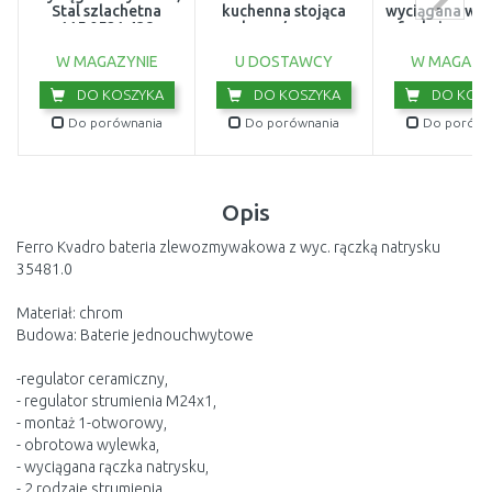
Stal szlachetna
kuchenna stojąca
wyciągana wyl
115.0521.438
chrom/czarny
funkcją prysz
115.0626.085
Czarny m
W MAGAZYNIE
U DOSTAWCY
W MAGAZY
DO KOSZYKA
DO KOSZYKA
DO KOSZ
Do porównania
Do porównania
Do porówn
Opis
Ferro Kvadro bateria zlewozmywakowa z wyc. rączką natrysku
35481.0
Materiał: chrom
Budowa: Baterie jednouchwytowe
-regulator ceramiczny,
- regulator strumienia M24x1,
- montaż 1-otworowy,
- obrotowa wylewka,
- wyciągana rączka natrysku,
- 2 rodzaje strumienia,