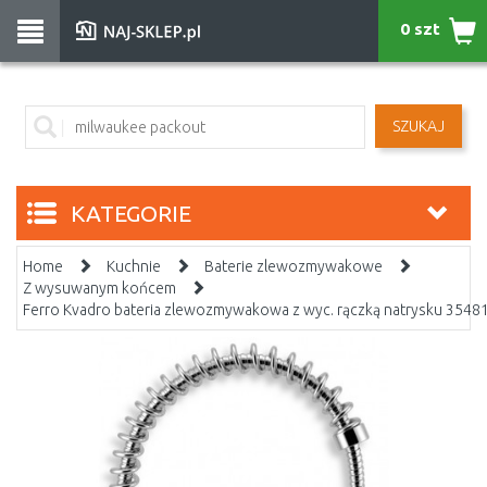
0 szt
SZUKAJ
KATEGORIE
Home
Kuchnie
Baterie zlewozmywakowe
Z wysuwanym końcem
Ferro Kvadro bateria zlewozmywakowa z wyc. rączką natrysku 35481