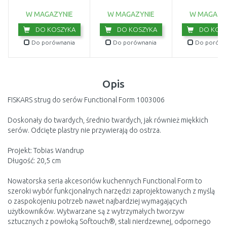
W MAGAZYNIE
W MAGAZYNIE
W MAGAZY
DO KOSZYKA
DO KOSZYKA
DO KOSZ
Do porównania
Do porównania
Do porówn
Opis
FISKARS strug do serów Functional Form 1003006
Doskonały do twardych, średnio twardych, jak również miękkich
serów. Odcięte plastry nie przywierają do ostrza.
Projekt: Tobias Wandrup
Długość: 20,5 cm
Nowatorska seria akcesoriów kuchennych Functional Form to
szeroki wybór funkcjonalnych narzędzi zaprojektowanych z myślą
o zaspokojeniu potrzeb nawet najbardziej wymagających
użytkowników. Wytwarzane są z wytrzymałych tworzyw
sztucznych z powłoką Softouch®, stali nierdzewnej, odpornego