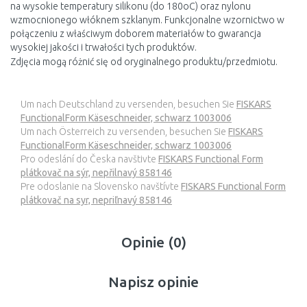
na wysokie temperatury silikonu (do 180oC) oraz nylonu
wzmocnionego włóknem szklanym. Funkcjonalne wzornictwo w
połączeniu z właściwym doborem materiałów to gwarancja
wysokiej jakości i trwałości tych produktów.
Zdjęcia mogą różnić się od oryginalnego produktu/przedmiotu.
Um nach Deutschland zu versenden, besuchen Sie
FISKARS
FunctionalForm Käseschneider, schwarz 1003006
Um nach Österreich zu versenden, besuchen Sie
FISKARS
FunctionalForm Käseschneider, schwarz 1003006
Pro odeslání do Česka navštivte
FISKARS Functional Form
plátkovač na sýr, nepřilnavý 858146
Pre odoslanie na Slovensko navštívte
FISKARS Functional Form
plátkovač na syr, nepriľnavý 858146
Opinie (0)
Napisz opinie