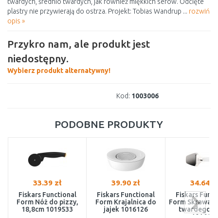
twardych, średnio twardych, jak również miękkich serów. Odcięte
plastry nie przywierają do ostrza. Projekt: Tobias Wandrup ...
rozwiń
opis »
Przykro nam, ale produkt jest
niedostępny.
Wybierz produkt alternatywny!
Kod:
1003006
PODOBNE PRODUKTY
33.39 zł
39.90 zł
34.64 z
Fiskars Functional
Fiskars Functional
Fiskars Funct
Form Nóż do pizzy,
Form Krajalnica do
Form Skrawak 
18,8cm 1019533
jajek 1016126
twardego, 
101612