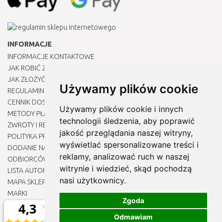
INFORMACJE
INFORMACJE KONTAKTOWE
JAK ROBIĆ ZAKUPY ?
JAK ZŁOŻYĆ REKLAMACJĘ
Używamy plików cookie
REGULAMIN
CENNIK DOSTAWY
Używamy plików cookie i innych
METODY PŁATNOŚCI
technologii śledzenia, aby poprawić
ZWROTY I REKLAMACJE PRODUKTÓW
jakość przeglądania naszej witryny,
POLITYKA PRYWATNOŚCI
wyświetlać spersonalizowane treści i
DODANIE NASZYCH ADRESÓW E-MAIL DO LISTY ZAUFANYCH
reklamy, analizować ruch w naszej
ODBIORCÓW
witrynie i wiedzieć, skąd pochodzą
LISTA AUTORYZOWANYCH CENTRÓW SERWISOWYCH
nasi użytkownicy.
MAPA SKLEPU
MARKI
Zgoda
BLOGU
EDYTUJ MOJE PREFERENCJE DOTYCZĄCE PLIKÓW COOKIE
Odmawiam