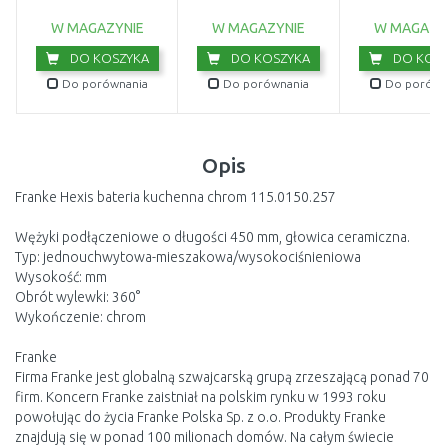
115.0521.
W MAGAZYNIE
W MAGAZYNIE
W MAGAZY
DO KOSZYKA
DO KOSZYKA
DO KOSZ
Do porównania
Do porównania
Do porówn
Opis
Franke Hexis bateria kuchenna chrom 115.0150.257
Wężyki podłączeniowe o długości 450 mm, głowica ceramiczna.
Typ: jednouchwytowa-mieszakowa/wysokociśnieniowa
Wysokość: mm
Obrót wylewki: 360°
Wykończenie: chrom
Franke
Firma Franke jest globalną szwajcarską grupą zrzeszającą ponad 70
firm. Koncern Franke zaistniał na polskim rynku w 1993 roku
powołując do życia Franke Polska Sp. z o.o. Produkty Franke
znajdują się w ponad 100 milionach domów. Na całym świecie