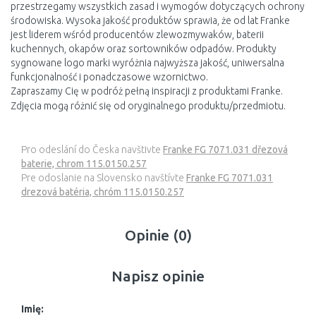
przestrzegamy wszystkich zasad i wymogów dotyczących ochrony
środowiska. Wysoka jakość produktów sprawia, że od lat Franke
jest liderem wśród producentów zlewozmywaków, baterii
kuchennych, okapów oraz sortowników odpadów. Produkty
sygnowane logo marki wyróżnia najwyższa jakość, uniwersalna
funkcjonalność i ponadczasowe wzornictwo.
Zapraszamy Cię w podróż pełną inspiracji z produktami Franke.
Zdjęcia mogą różnić się od oryginalnego produktu/przedmiotu.
Pro odeslání do Česka navštivte
Franke FG 7071.031 dřezová
baterie, chrom 115.0150.257
Pre odoslanie na Slovensko navštívte
Franke FG 7071.031
drezová batéria, chróm 115.0150.257
Opinie (0)
Napisz opinie
Imię: