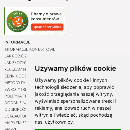
INFORMACJE
INFORMACJE KONTAKTOWE
JAK ROBIĆ ZAKUPY ?
JAK ZŁOŻYĆ REKLAMACJĘ
Używamy plików cookie
REGULAMIN
CENNIK DOSTAWY
Używamy plików cookie i innych
METODY PŁATNOŚCI
technologii śledzenia, aby poprawić
ZWROTY I REKLAMACJE PRODUKTÓW
jakość przeglądania naszej witryny,
POLITYKA PRYWATNOŚCI
wyświetlać spersonalizowane treści i
DODANIE NASZYCH ADRESÓW E-MAIL DO LISTY ZAUFANYCH
reklamy, analizować ruch w naszej
ODBIORCÓW
witrynie i wiedzieć, skąd pochodzą
LISTA AUTORYZOWANYCH CENTRÓW SERWISOWYCH
nasi użytkownicy.
MAPA SKLEPU
MARKI