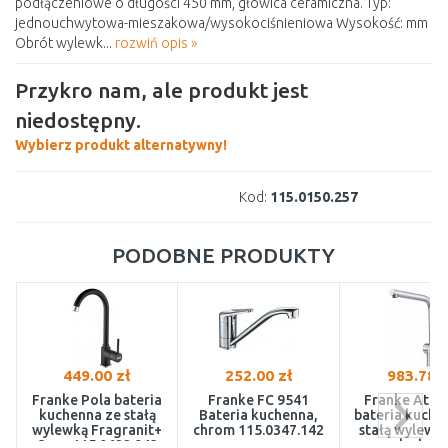
podłączeniowe o długości 450 mm, głowica ceramiczna. Typ:
jednouchwytowa-mieszakowa/wysokociśnieniowa Wysokość: mm
Obrót wylewk...
rozwiń opis »
Przykro nam, ale produkt jest
niedostępny.
Wybierz produkt alternatywny!
Kod:
115.0150.257
PODOBNE PRODUKTY
449.00 zł
252.00 zł
983.78 z
Franke Pola bateria
Franke FC 9541
Franke Atla
kuchenna ze stałą
Bateria kuchenna,
bateria kuche
wylewką Fragranit+
chrom 115.0347.142
stałą wylewką
Onyx 115.0622.943
szlachet