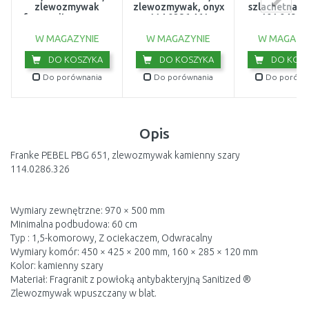
zlewozmywak
zlewozmywak, onyx
szlachetna j
fragranitowy, onyx
114.0286.461
101.0497.
114.0367.637
W MAGAZYNIE
W MAGAZYNIE
W MAGAZY
DO KOSZYKA
DO KOSZYKA
DO KOSZ
Do porównania
Do porównania
Do porówn
Opis
Franke PEBEL PBG 651, zlewozmywak kamienny szary
114.0286.326
Wymiary zewnętrzne: 970 × 500 mm
Minimalna podbudowa: 60 cm
Typ : 1,5-komorowy, Z ociekaczem, Odwracalny
Wymiary komór: 450 × 425 × 200 mm, 160 × 285 × 120 mm
Kolor: kamienny szary
Materiał: Fragranit z powłoką antybakteryjną Sanitized ®
Zlewozmywak wpuszczany w blat.