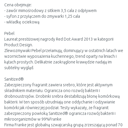
Cena obejmuje:
- zawór mimośrodowy z sitkiem 3,5 cala z odpływem
- syfon z przyłączem do zmywarki 1,25 cala
- wkładkę ociekową
Pebel
Laureat prestiżowej nagrody Red Dot Award 2013 w kategorii
Product Design.
Zlewozmywaki Pebel przełamują, dominujący w ostatnich latach we
wzornictwie wyposażenia kuchennego, trend oparty na liniach i
kątach prostych. Delikatnie zaokrąglone krawędzie nadają im
subtelny wygląd.
Sanitized®
Zabezpieczony fragranit zawiera srebro, które jest aktywnym
składnikiem materiału. Ogranicza ono rozwój bakterii i
drobnoustrojów. Drobinki srebra destabilizują błonę komórkową
bakterii. W ten sposób utrudniają one oddychanie i odżywianie
komórki jak również jej podział. Testy wykazały, że fragranit
zabezpieczony powłoką Sanitized® ogranicza rozwój bakterii i
mikroorganizmów w 99%Franke
Firma Franke jest globalną szwajcarską grupą zrzeszającą ponad 70