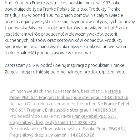
firm. Koncern Franke zaistniał na polskim rynku w 1993 roku
powołując do życia Franke Polska Sp. z o.o. Produkty Franke
znajdują się w ponad 100 milionach domów. Na całym świecie
przestrzegamy wszystkich zasad i wymogów dotyczących ochrony
środowiska. Wysoka jakość produktów sprawia, że od lat Franke
jest liderem wśród producentów zlewozmywaków, baterii
kuchennych, okapów oraz sortowników odpadów. Produkty
sygnowane logo marki wyróżnia najwyższa jakość, uniwersalna
funkcjonalność i ponadczasowe wzornictwo.
Zapraszamy Cię w podróż pełną inspiracji z produktami Franke.
Zdjęcia mogą różnić się od oryginalnego produktu/przedmiotu.
Um nach Deutschland zu versenden, besuchen Sie
Franke
Pebel PBG 651 Fragranit Einbauspüle steingrau 114.0286.326
Um nach Österreich zu versenden, besuchen Sie
Franke Pebel
PBG 651 Fragranit Einbauspüle steingrau 114.0286.326
Pro odeslání do Česka navštivte
Franke Pebel PBG 651,
Fragranitový dřez, šedý kámen 114.0286.326
Pre odoslanie na Slovensko navštívte
Franke Pebel PBG 651,
Fragranitový drez, sivý kameň 114.0286.326