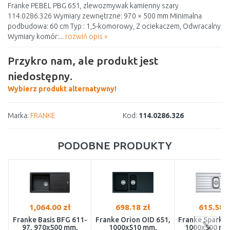
Franke PEBEL PBG 651, zlewozmywak kamienny szary
114.0286.326 Wymiary zewnętrzne: 970 × 500 mm Minimalna
podbudowa: 60 cm Typ : 1,5-komorowy, Z ociekaczem, Odwracalny
Wymiary komór:...
rozwiń opis »
Przykro nam, ale produkt jest
niedostępny.
Wybierz produkt alternatywny!
Marka:
FRANKE
Kod:
114.0286.326
PODOBNE PRODUKTY
1,064.00 zł
698.18 zł
615.58 z
Franke Basis BFG 611-
Franke Orion OID 651,
Franke Spark S
97, 970x500 mm,
1000x510 mm,
1000x500 mm,