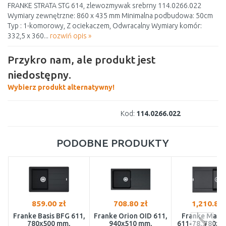
FRANKE STRATA STG 614, zlewozmywak srebrny 114.0266.022
Wymiary zewnętrzne: 860 x 435 mm Minimalna podbudowa: 50cm
Typ : 1-komorowy, Z ociekaczem, Odwracalny Wymiary komór:
332,5 x 360...
rozwiń opis »
Przykro nam, ale produkt jest
niedostępny.
Wybierz produkt alternatywny!
Kod:
114.0266.022
PODOBNE PRODUKTY
859.00 zł
708.80 zł
1,210.81 
Franke Basis BFG 611,
Franke Orion OID 611,
Franke Mari
780x500 mm,
940x510 mm,
611-78, 780x5