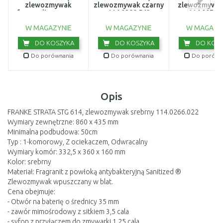
zlewozmywak
zlewozmywak czarny
zlewozmywak
fragranitowy, onyx
114.0288.543
114.0072.
114.0676.296
W MAGAZYNIE
W MAGAZYNIE
W MAGAZY
DO KOSZYKA
DO KOSZYKA
DO KOSZ
Do porównania
Do porównania
Do porówn
Opis
FRANKE STRATA STG 614, zlewozmywak srebrny 114.0266.022
Wymiary zewnętrzne: 860 x 435 mm
Minimalna podbudowa: 50cm
Typ : 1-komorowy, Z ociekaczem, Odwracalny
Wymiary komór: 332,5 x 360 x 160 mm
Kolor: srebrny
Materiał: Fragranit z powłoką antybakteryjną Sanitized ®
Zlewozmywak wpuszczany w blat.
Cena obejmuje:
- Otwór na baterię o średnicy 35 mm
- zawór mimośrodowy z sitkiem 3,5 cala
- syfon z przyłączem do zmywarki 1,25 cala