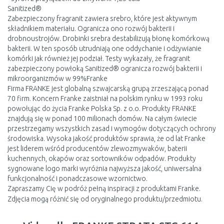
Sanitized®
Zabezpieczony fragranit zawiera srebro, które jest aktywnym
składnikiem materiału. Ogranicza ono rozwój bakterii i
drobnoustrojów. Drobinki srebra destabilizują błonę komórkową
bakterii. W ten sposób utrudniają one oddychanie i odżywianie
komórki jak również jej podział. Testy wykazały, że fragranit
zabezpieczony powłoką Sanitized® ogranicza rozwój bakterii i
mikroorganizmów w 99%Franke
Firma FRANKE jest globalną szwajcarską grupą zrzeszającą ponad
70 firm. Koncern Franke zaistniał na polskim rynku w 1993 roku
powołując do życia Franke Polska Sp. z o.o. Produkty FRANKE
znajdują się w ponad 100 milionach domów. Na całym świecie
przestrzegamy wszystkich zasad i wymogów dotyczących ochrony
środowiska. Wysoka jakość produktów sprawia, że od lat Franke
jest liderem wśród producentów zlewozmywaków, baterii
kuchennych, okapów oraz sortowników odpadów. Produkty
sygnowane logo marki wyróżnia najwyższa jakość, uniwersalna
funkcjonalność i ponadczasowe wzornictwo.
Zapraszamy Cię w podróż pełną inspiracji z produktami Franke.
Zdjęcia mogą różnić się od oryginalnego produktu/przedmiotu.