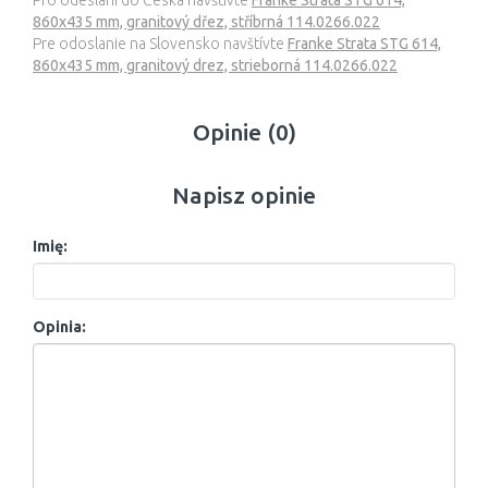
Pro odeslání do Česka navštivte
Franke Strata STG 614,
860x435 mm, granitový dřez, stříbrná 114.0266.022
Pre odoslanie na Slovensko navštívte
Franke Strata STG 614,
860x435 mm, granitový drez, strieborná 114.0266.022
Opinie (0)
Napisz opinie
Imię:
Opinia: