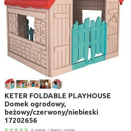
KETER FOLDABLE PLAYHOUSE
Domek ogrodowy,
beżowy/czerwony/niebieski
17202656
0 opinie
/
Napisz opinie