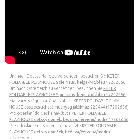
Um nach Deutschland zu versenden, besuchen Sie
KETER
FOLDABLE PLAYHOUSE Spielhaus, beige/rot/blau 17202656
Um nach Österreich zu versenden, besuchen Sie
KETER
FOLDABLE PLAYHOUSE Spielhaus, beige/rot/blau 17202656
Magyarországra történő szállítás
KETER FOLDABLE PLAY
HOUSE összecsukható műanyag játékház 228444 (17202656)
Pro odeslání do Česka navštivte
KETER FOLDABLE
PLAYHOUSE dětský domek, béžová/červená/modrá 17202656
Pre odoslanie na Slovensko navštívte
KETER FOLDABLE
PLAYHOUSE detský domček, béžová/červená/modrá
17202656