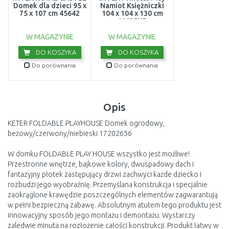
Domek dla dzieci 95 x
Namiot Księżniczki
75 x 107 cm 45642
104 x 104 x 130 cm
44635NP
W MAGAZYNIE
W MAGAZYNIE
DO KOSZYKA
DO KOSZYKA
Do porównania
Do porównania
Opis
KETER FOLDABLE PLAYHOUSE Domek ogrodowy,
beżowy/czerwony/niebieski 17202656
W domku FOLDABLE PLAY HOUSE wszystko jest możliwe!
Przestronne wnętrze, bajkowe kolory, dwuspadowy dach i
fantazyjny płotek zastępujący drzwi zachwyci każde dziecko i
rozbudzi jego wyobraźnię. Przemyślana konstrukcja i specjalnie
zaokrąglone krawędzie poszczególnych elementów zagwarantują
w pełni bezpieczną zabawę. Absolutnym atutem tego produktu jest
innowacyjny sposób jego montażu i demontażu. Wystarczy
zaledwie minuta na rozłożenie całości konstrukcji. Produkt łatwy w