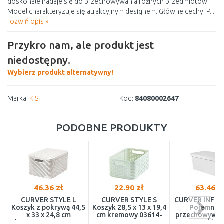
doskonale nadaje się do przechowywania różnych przedmiotów.
Model charakteryzuje się atrakcyjnym designem. Główne cechy: P...
rozwiń opis »
Przykro nam, ale produkt jest
niedostępny.
Wybierz produkt alternatywny!
Marka:
KIS
Kod:
84080002647
PODOBNE PRODUKTY
46.36 zł
22.90 zł
63.46 z
CURVER STYLE L
CURVER STYLE S
CURVER INFINI
Koszyk z pokrywą 44,5
Koszyk 28,5 x 13 x 19,4
Pojemnik 
x 33 x 24,8 cm
cm kremowy 03614-
przechowywani
kremowy 03619-885
885
27 x 39 cm biał