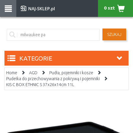
0 szt
SZUKAJ
KATEGORIE
Home
AGD
Pudła, pojemniki i kosze
Pudełka do przechowywania z pokrywą i pojemniki
KIS C BOX ETHNIC S 37x26x14cm 11L