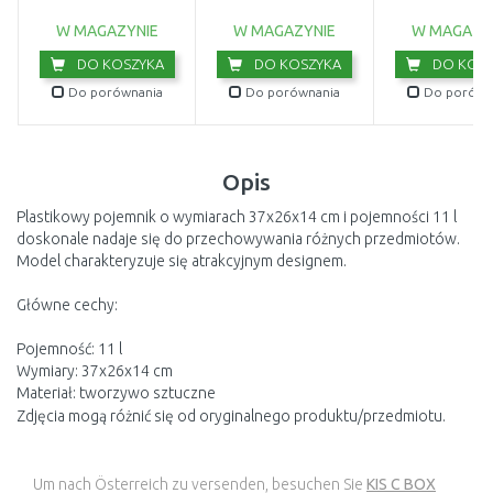
N23
W MAGAZYNIE
W MAGAZYNIE
W MAGAZY
DO KOSZYKA
DO KOSZYKA
DO KOSZ
Do porównania
Do porównania
Do porówn
Opis
Plastikowy pojemnik o wymiarach 37x26x14 cm i pojemności 11 l
doskonale nadaje się do przechowywania różnych przedmiotów.
Model charakteryzuje się atrakcyjnym designem.
Główne cechy:
Pojemność: 11 l
Wymiary: 37x26x14 cm
Materiał: tworzywo sztuczne
Zdjęcia mogą różnić się od oryginalnego produktu/przedmiotu.
Um nach Österreich zu versenden, besuchen Sie
KIS C BOX