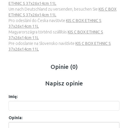
ETHNIC S 37x26x14cm 11L
Um nach Deutschland zu versenden, besuchen Sie
KIS C BOX
ETHNIC S 37x26x14cm 11L
Pro odeslání do Česka navštivte
KIS C BOX ETHNIC S
37x26x14cm 11L
Magyarországra történő szállítás
KIS C BOX ETHNIC S
37x26x14cm 11L
Pre odoslanie na Slovensko navštívte
KIS C BOX ETHNIC S
37x26x14cm 11L
Opinie (0)
Napisz opinie
Imię:
Opinia: