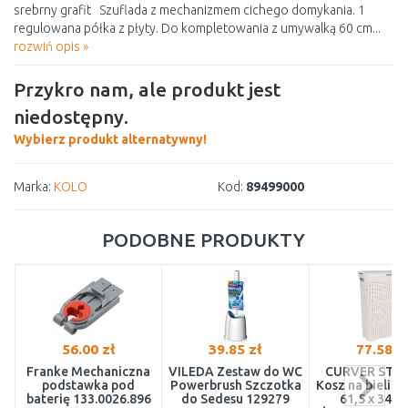
srebrny grafit Szuflada z mechanizmem cichego domykania. 1
regulowana półka z płyty. Do kompletowania z umywalką 60 cm...
rozwiń opis »
Przykro nam, ale produkt jest
niedostępny.
Wybierz produkt alternatywny!
Marka:
KOLO
Kod:
89499000
PODOBNE PRODUKTY
56.00 zł
39.85 zł
77.58 z
Franke Mechaniczna
VILEDA Zestaw do WC
CURVER STYL
podstawka pod
Powerbrush Szczotka
Kosz na bielizn
baterię 133.0026.896
do Sedesu 129279
61,5 x 34,1