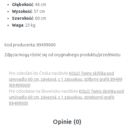
Głębokość
: 46 cm
Wysokość
: 57 cm
Szerokość
: 60 cm
Waga
: 23 kg
Kod producenta: 89499000
Zdjęcia mogą różnić się od oryginalnego produktu/przedmiotu.
Pro odeslání do Česka navštivte
KOLO Twins skříňka pod
umyvadlo 60 cm, závěsná, s 1 zásuvkou, stříbrný grafit 89499
(89499000)
Pre odoslanie na Slovensko navštívte
KOLO Twins skrinka pod
umývadlo 60 cm, závesná, s 1 zásuvkou, strieborný grafit
89499000
Opinie (0)