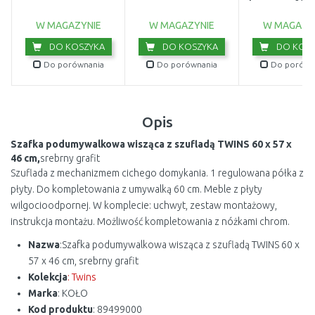
kremowy 007
W MAGAZYNIE
W MAGAZYNIE
W MAGAZY
DO KOSZYKA
DO KOSZYKA
DO KOSZ
Do porównania
Do porównania
Do porówn
Opis
Szafka podumywalkowa wisząca z szufladą TWINS 60 x 57 x
46 cm,
srebrny grafit
Szuflada z mechanizmem cichego domykania. 1 regulowana półka z
płyty. Do kompletowania z umywalką 60 cm. Meble z płyty
wilgocioodpornej. W komplecie: uchwyt, zestaw montażowy,
instrukcja montażu. Możliwość kompletowania z nóżkami chrom.
Nazwa
:Szafka podumywalkowa wisząca z szufladą TWINS 60 x
57 x 46 cm, srebrny grafit
Kolekcja
: Twins
Marka
: KOŁO
Kod produktu
: 89499000