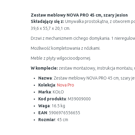
Zestaw meblowy NOVA PRO 45 cm, szary jesion
Składający się z:
Umywalka prostokątna, z otworem po
39,6 x 55,7 x 20,1 cm.
Drzwi z mechanizmem cichego domykania. 1 nieregulowa
Możliwość kompletowania z nóżkami.
Meble z płyty wilgocioodpornej.
W komplecie:
zestaw montażowy, instrukcja montażu, 
Nazwa
: Zestaw meblowy NOVA PRO 45 cm, szary je
Kolekcja
:
Nova Pro
Marka
: KOŁO
Kod produktu
: M39009000
Waga
: 16.5 kg
EAN
: 5906976556655
Rozmiar
: 45 cm