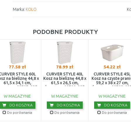
Marka:
KOLO
Ko
PODOBNE PRODUKTY
77.58 zł
78.99 zł
54.22 zł
CURVER STYLE 60L
CURVER STYLE 40L
CURVER STYLE 45L
sz na bieliznę 44,8 x
Kosz na bieliznę 44,8 x
Kosz na czyste prani
61,5 x 34,1 cm,
61,5 x 26,5 cm,
59,2 x 38 x 27 cm,
kremowy 00707-885
kremowy 00709-885
kremowy 00708-88
W MAGAZYNIE
W MAGAZYNIE
W MAGAZYNIE
DO KOSZYKA
DO KOSZYKA
DO KOSZYKA
Do porównania
Do porównania
Do porównania