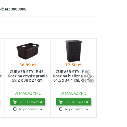
d:
M39009000
56.99 zł
77.58 zł
50.25 z
CURVER STYLE 45L
CURVER STYLE 60L
CURVER INF
e
Kosz na czyste pranie
Kosz na bieliznę 44,8 x
DOTS 59L Ko
59,2 x 38 x 27 cm,
61,5 x 34,1 cm, ciemny
pranie 43,7 x 
5
ciemny brąz 00708-210
brąz 00707-210
35,1 cm, biały
N23
W MAGAZYNIE
W MAGAZYNIE
W MAGAZY
DO KOSZYKA
DO KOSZYKA
DO KOS
Do porównania
Do porównania
Do porówn