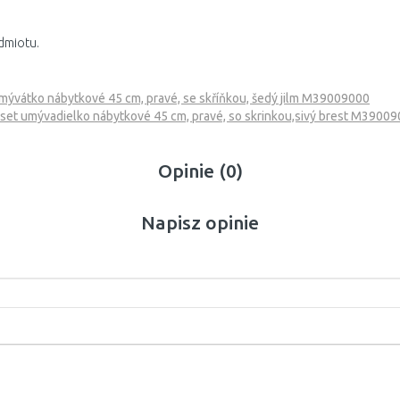
dmiotu.
mývátko nábytkové 45 cm, pravé, se skříňkou, šedý jilm M39009000
set umývadielko nábytkové 45 cm, pravé, so skrinkou,sivý brest M3900
Opinie (0)
Napisz opinie