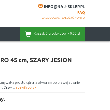
INFO@NAJ-SKLEP.PL
FAQ
|
ZALOGOWAĆ
ZAŁOŻYĆ KONTO
Koszyk
0 produkt(ów) - 0.00 zł
O 45 cm, SZARY JESION
 Umywalka prostokątna, z otworem po prawej stronie,
. Drzwi ...
rozwiń opis »
y.