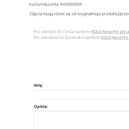
Kod producenta: M39009000
Zdjęcia mogą różnić się od oryginalnego produktu/prze
Pro odeslání do Česka navštivte
KOLO Nova Pro set u
Pre odoslanie na Slovensko navštívte
KOLO Nova Pro 
Imię:
Opinia: