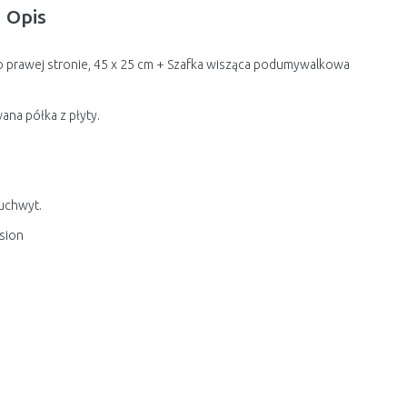
Opis
 prawej stronie, 45 x 25 cm + Szafka wisząca podumywalkowa
na półka z płyty.
uchwyt.
sion