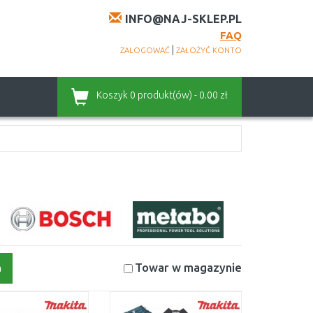
INFO@NAJ-SKLEP.PL
FAQ
|
ZALOGOWAĆ
ZAŁOŻYĆ KONTO
Koszyk
0 produkt(ów) - 0.00 zł
Towar w magazynie
a