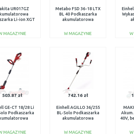
akita UR017GZ
Metabo FSD 36-18 LTX
Einhe
kumulatorowa
BL 40 Podkaszarka
Wykas
szarka Li-ion XGT
akumulatorowa
a
40V, bez aku
(18V/ohne akku)
601610850
W MAGAZYNIE
W MAGAZYNIE
W
DO KOSZYKA
DO KOSZYKA
Do porównania
Do porównania
503.87 zł
742.16 zł
1
ell GE-CT 18/28 Li
Einhell AGILLO 36/255
MAKI
olo Podkaszarka
BL-Solo Podkaszarka
Akum.
kumulatorowa
akumulatorowa
40V, b
/bez aku) 3411212
(36V/bez aku) 3411320
W MAGAZYNIE
W MAGAZYNIE
W