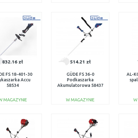
DO KOSZYKA
DO KOSZYKA
Do porównania
Do porównania
832.16 zł
514.21 zł
E FS 18-401-30
GÜDE FS 36-0
AL-KO
kaszarka Accu
Podkaszarka
spa
58534
Akumulatorowa 58437
W MAGAZYNIE
W MAGAZYNIE
W
DO KOSZYKA
DO KOSZYKA
Do porównania
Do porównania