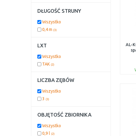
DŁUGOŚĆ STRUNY
Wszystko
0,4 m
(3)
AL-K
LXT
sp
Wszystko
TAK
(2)
LICZBA ZĘBÓW
Wszystko
3
(3)
OBJĘTOŚĆ ZBIORNIKA
Wszystko
0,9 l
(2)