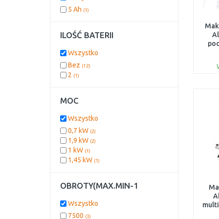
5 Ah
(1)
Mak
ILOŚĆ BATERII
A
pod
LXT
Wszystko
Bez
(12)
2
(1)
MOC
Wszystko
0,7 kW
(2)
1,9 kW
(2)
1 kW
(1)
1,45 kW
(1)
OBROTY(MAX.MIN-1
Ma
A
Wszystko
mult
7500
(3)