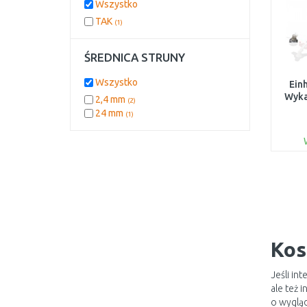
Wszystko
TAK
(1)
ŚREDNICA STRUNY
Wszystko
Ein
Wyka
2,4 mm
(2)
24 mm
(1)
Kos
Jeśli in
ale też
o wygląd