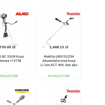
DO KOSZYKA
DO KOSZYKA
Do porównania
Do porównania
709.00 zł
2,408.25 zł
 BC 330 B Kosa
Makita UR013GZ04
linowa 113758
Akumulatorowa kosa
Li-ion XGT 40V, bez aku
 MAGAZYNIE
W MAGAZYNIE
DO KOSZYKA
DO KOSZYKA
Do porównania
Do porównania