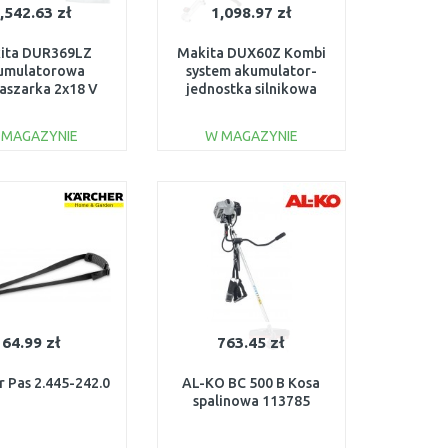
,542.63 zł
1,098.97 zł
ita DUR369LZ
Makita DUX60Z Kombi
umulatorowa
system akumulator-
aszarka 2x18 V
jednostka silnikowa
bez akum
solo
 MAGAZYNIE
W MAGAZYNIE
DO KOSZYKA
DO KOSZYKA
Do porównania
Do porównania
64.99 zł
763.45 zł
r Pas 2.445-242.0
AL-KO BC 500 B Kosa
spalinowa 113785