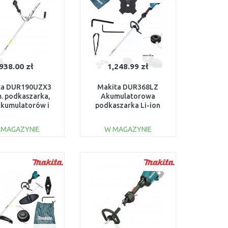
938.00 zł
1,248.99 zł
ta DUR190UZX3
Makita DUR368LZ
. podkaszarka,
Akumulatorowa
akumulatorów i
podkaszarka Li-ion
ładowarki
LXT 2x18V bez akum
 MAGAZYNIE
W MAGAZYNIE
DO KOSZYKA
DO KOSZYKA
Do porównania
Do porównania