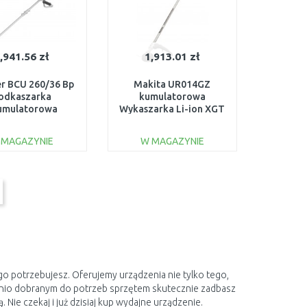
,941.56 zł
1,913.01 zł
r BCU 260/36 Bp
Makita UR014GZ
odkaszarka
kumulatorowa
umulatorowa
Wykaszarka Li-ion XGT
6V/bez aku i
40V, bez aku
rki) 1.042-503.0
 MAGAZYNIE
W MAGAZYNIE
DO KOSZYKA
DO KOSZYKA
Do porównania
Do porównania
ego potrzebujesz. Oferujemy urządzenia nie tylko tego,
dnio dobranym do potrzeb sprzętem skutecznie zadbasz
Nie czekaj i już dzisiaj kup wydajne urządzenie.