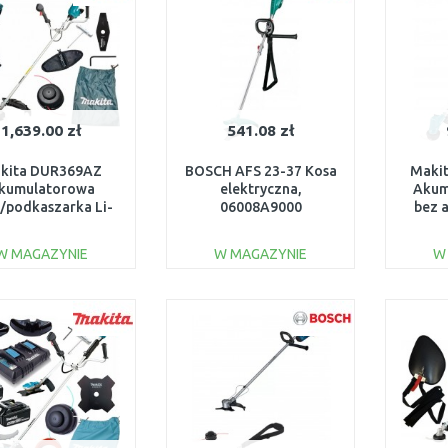
1,639.00 zł
541.08 zł
kita DUR369AZ
BOSCH AFS 23-37 Kosa
Maki
kumulatorowa
elektryczna,
Akum
/podkaszarka Li-
06008A9000
bez 
n LXT 2x18V bez
akum
W MAGAZYNIE
W MAGAZYNIE
W
DO KOSZYKA
DO KOSZYKA
Do porównania
Do porównania