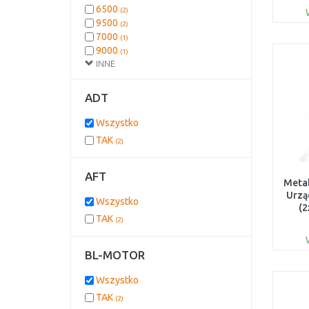
6500
(2)
9500
(2)
7000
(1)
9000
(1)
INNE
9700
(1)
ADT
Wszystko
TAK
(2)
AFT
Meta
Urzą
Wszystko
(2
TAK
(2)
BL-MOTOR
Wszystko
TAK
(2)