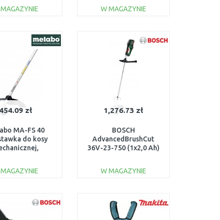
 MAGAZYNIE
W MAGAZYNIE
DO KOSZYKA
DO KOSZYKA
Do porównania
Do porównania
454.09 zł
1,276.73 zł
abo MA-FS 40
BOSCH
stawka do kosy
AdvancedBrushCut
chanicznej,
36V-23-750 (1x2,0 Ah)
601728850
wykaszarka
06008C1K03
 MAGAZYNIE
W MAGAZYNIE
DO KOSZYKA
DO KOSZYKA
Do porównania
Do porównania