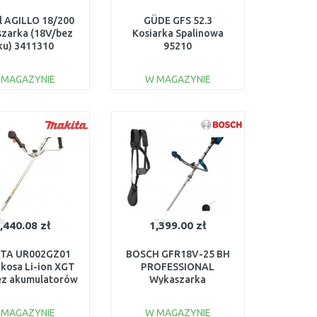
ll AGILLO 18/200
GÜDE GFS 52.3
zarka (18V/bez
Kosiarka Spalinowa
ku) 3411310
95210
 MAGAZYNIE
W MAGAZYNIE
DO KOSZYKA
DO KOSZYKA
Do porównania
Do porównania
,440.08 zł
1,399.00 zł
TA UR002GZ01
BOSCH GFR18V-25 BH
 kosa Li-ion XGT
PROFESSIONAL
ez akumulatorów
Wykaszarka
i ładowarki
06008D1200
 MAGAZYNIE
W MAGAZYNIE