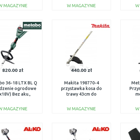
06008C1K02
W MAGAZYNIE
W MAGAZYNIE
W
DO KOSZYKA
DO KOSZYKA
Do porównania
Do porównania
820.00 zł
440.00 zł
bo 36-18 LTX BL Q
Makita 198770-4
Met
dzenie ogrodowe
przystawka kosa do
Przy
x18V) Bez aku.,
trawy 43cm do
me
601725850
EX2650LH, DUX60,
DUX18, UX01G
W MAGAZYNIE
W MAGAZYNIE
W
(198770-4)
DO KOSZYKA
DO KOSZYKA
Do porównania
Do porównania