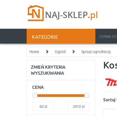
KATEGORIE
CENNIK D
Home
Ogród
Sprzęt ogrodniczy
Ko
ZMIEŃ KRYTERIA
WYSZUKIWANIA
CENA
Sortuj
60
zł
2410
zł