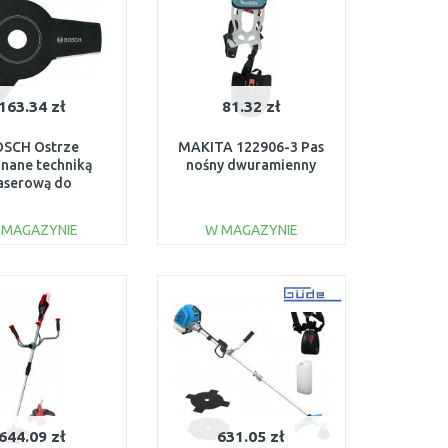
163.34 zł
81.32 zł
OSCH Ostrze
MAKITA 122906-3 Pas
inane techniką
nośny dwuramienny
aserową do
wykaszarek
016800627
 MAGAZYNIE
W MAGAZYNIE
DO KOSZYKA
DO KOSZYKA
Do porównania
Do porównania
644.09 zł
631.05 zł