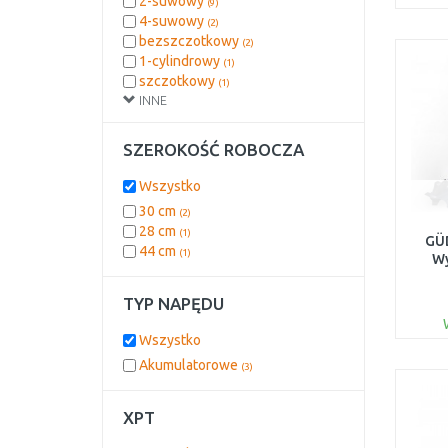
2-suwowy
(9)
46 cm
(1)
4-suwowy
(2)
bezszczotkowy
(2)
1-cylindrowy
(1)
szczotkowy
(1)
INNE
SZEROKOŚĆ ROBOCZA
Wszystko
30 cm
(2)
28 cm
(1)
GÜD
44 cm
(1)
Wy
TYP NAPĘDU
Wszystko
Akumulatorowe
(3)
XPT