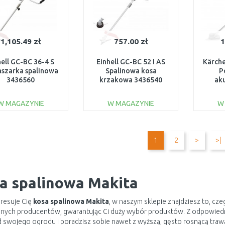
1,105.49 zł
757.00 zł
1
hell GC-BC 36-4 S
Einhell GC-BC 52 I AS
Kärche
szarka spalinowa
Spalinowa kosa
P
3436560
krzakowa 3436540
ak
(3
ładowa
W MAGAZYNIE
W MAGAZYNIE
W
DO KOSZYKA
DO KOSZYKA
Do porównania
Do porównania
1
2
>
>|
a spalinowa Makita
teresuje Cię
kosa spalinowa Makita
, w naszym sklepie znajdziesz to, cz
 innych producentów, gwarantując Ci duży wybór produktów. Z odpowie
 swojego ogrodu i poradzisz sobie nawet z wyższą, gęsto rosnącą trawą. 