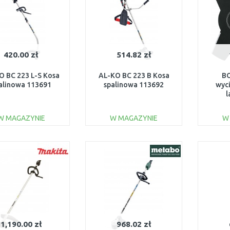
420.00 zł
514.82 zł
O BC 223 L-S Kosa
AL-KO BC 223 B Kosa
B
alinowa 113691
spalinowa 113692
wyc
l
F
W MAGAZYNIE
W MAGAZYNIE
W
DO KOSZYKA
DO KOSZYKA
Do porównania
Do porównania
1,190.00 zł
968.02 zł