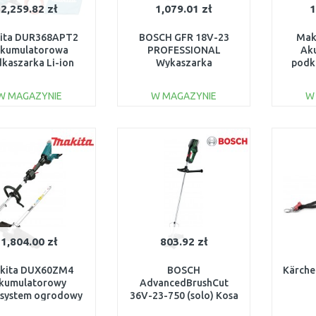
2,259.82 zł
1,079.01 zł
1
ita DUR368APT2
BOSCH GFR 18V-23
Mak
lkumulatorowa
PROFESSIONAL
Ak
kaszarka Li-ion
Wykaszarka
podk
 (2x5,0 Ah/18V)
akumulatorowa (solo)
06008D1000
W MAGAZYNIE
W MAGAZYNIE
W
DO KOSZYKA
DO KOSZYKA
Do porównania
Do porównania
1,804.00 zł
803.92 zł
kita DUX60ZM4
BOSCH
Kärche
kumulatorowy
AdvancedBrushCut
isystem ogrodowy
36V-23-750 (solo) Kosa
2x18V
elektryczna