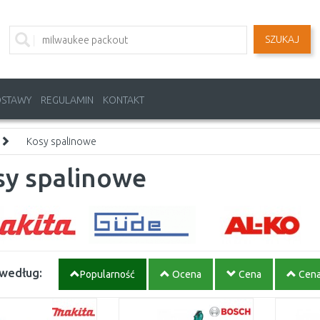
SZUKAJ
OSTAWY
REGULAMIN
KONTAKT
Kosy spalinowe
sy spalinowe
 według:
Popularność
Ocena
Cena
Cen