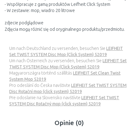
- Współpracuje z gamą produktów Leifheit Click System
- W zestawie: mop, wiadro 20 litrowe
zdjecie podglądowe
Zdjęcia mogą różnić się od oryginalnego produktu/przedmiotu.
Um nach Deutschland zu versenden, besuchen Sie
LEIFHEIT
Set TWIST SYSTEM Disc Mop (Click System) 52019
Um nach Österreich zu versenden, besuchen Sie
LEIFHEIT Set
TWIST SYSTEM Disc Mop (Click System) 52019
Magyarországra történő szállítás
LEIFHEIT Set Clean Twist
System Mop 52019
Pro odeslání do Česka navštivte
LEIFHEIT Set TWIST SYSTEM
Disc Rotační mop (click system) 52019
Pre odoslanie na Slovensko navštívte
LEIFHEIT Set TWIST
SYSTEM Disc Rotačný mop (click system) 52019
Opinie (0)