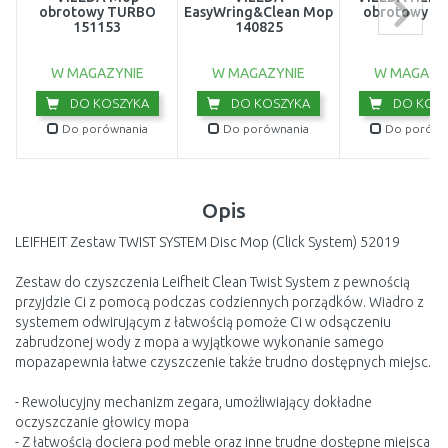
obrotowy TURBO
EasyWring&Clean Mop
obrotowy 17
151153
140825
W MAGAZYNIE
W MAGAZYNIE
W MAGAZY
DO KOSZYKA
DO KOSZYKA
DO KOSZ
Do porównania
Do porównania
Do porówn
Opis
LEIFHEIT Zestaw TWIST SYSTEM Disc Mop (Click System) 52019
Zestaw do czyszczenia Leifheit Clean Twist System z pewnością
przyjdzie Ci z pomocą podczas codziennych porządków. Wiadro z
systemem odwirującym z łatwością pomoże Ci w odsączeniu
zabrudzonej wody z mopa a wyjątkowe wykonanie samego
mopazapewnia łatwe czyszczenie także trudno dostępnych miejsc.
- Rewolucyjny mechanizm zegara, umożliwiający dokładne
oczyszczanie głowicy mopa
- Z łatwością dociera pod meble oraz inne trudne dostępne miejsca