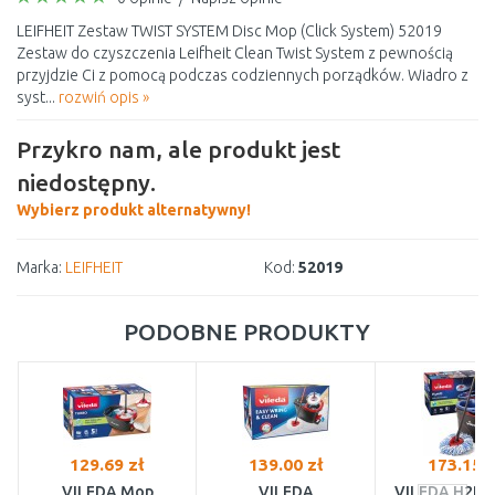
LEIFHEIT Zestaw TWIST SYSTEM Disc Mop (Click System) 52019
Zestaw do czyszczenia Leifheit Clean Twist System z pewnością
przyjdzie Ci z pomocą podczas codziennych porządków. Wiadro z
syst...
rozwiń opis »
Przykro nam, ale produkt jest
niedostępny.
Wybierz produkt alternatywny!
Marka:
LEIFHEIT
Kod:
52019
PODOBNE PRODUKTY
129.69 zł
139.00 zł
173.15 z
VILEDA Mop
VILEDA
VILEDA H2Pr