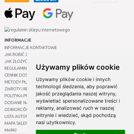
INFORMACJE
INFORMACJE KONTAKTOWE
JAK ROBIĆ ZAKUPY ?
JAK ZŁOŻYĆ REKLAMACJĘ
Używamy plików cookie
REGULAMIN
CENNIK DOSTAWY
Używamy plików cookie i innych
METODY PŁATNOŚCI
technologii śledzenia, aby poprawić
ZWROTY I REKLAMACJE PRODUKTÓW
jakość przeglądania naszej witryny,
POLITYKA PRYWATNOŚCI
wyświetlać spersonalizowane treści i
DODANIE NASZYCH ADRESÓW E-MAIL DO LISTY ZAUFANYCH
reklamy, analizować ruch w naszej
ODBIORCÓW
witrynie i wiedzieć, skąd pochodzą
LISTA AUTORYZOWANYCH CENTRÓW SERWISOWYCH
nasi użytkownicy.
MAPA SKLEPU
MARKI