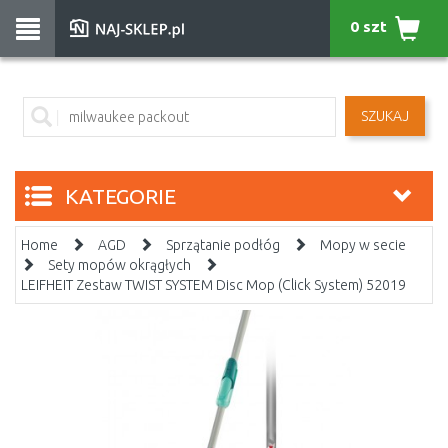
0 szt
SZUKAJ
KATEGORIE
Home
AGD
Sprzątanie podłóg
Mopy w secie
Sety mopów okrągłych
LEIFHEIT Zestaw TWIST SYSTEM Disc Mop (Click System) 52019