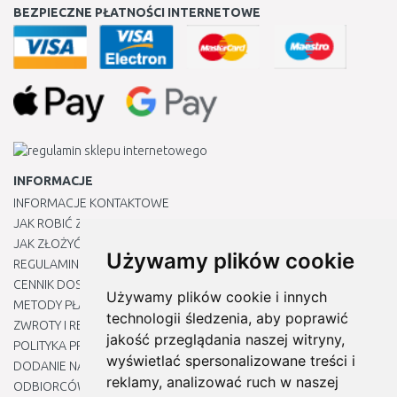
BEZPIECZNE PŁATNOŚCI INTERNETOWE
INFORMACJE
INFORMACJE KONTAKTOWE
JAK ROBIĆ ZAKUPY ?
JAK ZŁOŻYĆ REKLAMACJĘ
Używamy plików cookie
REGULAMIN
CENNIK DOSTAWY
Używamy plików cookie i innych
METODY PŁATNOŚCI
technologii śledzenia, aby poprawić
ZWROTY I REKLAMACJE PRODUKTÓW
jakość przeglądania naszej witryny,
POLITYKA PRYWATNOŚCI
wyświetlać spersonalizowane treści i
DODANIE NASZYCH ADRESÓW E-MAIL DO LISTY ZAUFANYCH
reklamy, analizować ruch w naszej
ODBIORCÓW