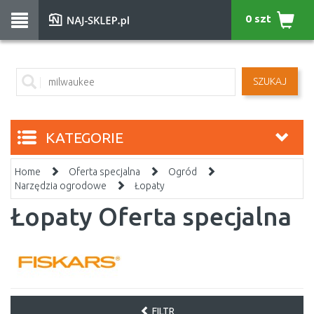
0 szt
SZUKAJ
KATEGORIE
Home
Oferta specjalna
Ogród
Narzędzia ogrodowe
Łopaty
Łopaty Oferta specjalna
FILTR