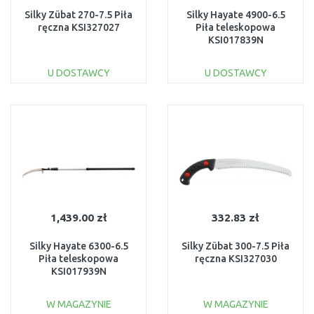
Silky Zübat 270-7.5 Piła
Silky Hayate 4900-6.5
ręczna KSI327027
Piła teleskopowa
KSI017839N
U DOSTAWCY
U DOSTAWCY
DO KOSZYKA
DO KOSZYKA
Do porównania
Do porównania
1,439.00 zł
332.83 zł
Silky Hayate 6300-6.5
Silky Zübat 300-7.5 Piła
Piła teleskopowa
ręczna KSI327030
KSI017939N
W MAGAZYNIE
W MAGAZYNIE