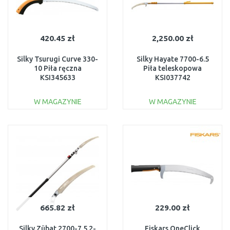
420.45 zł
2,250.00 zł
Silky Tsurugi Curve 330-
Silky Hayate 7700-6.5
10 Piła ręczna
Piła teleskopowa
KSI345633
KSI037742
W MAGAZYNIE
W MAGAZYNIE
DO KOSZYKA
DO KOSZYKA
Do porównania
Do porównania
665.82 zł
229.00 zł
Silky Zübat 2700-7.5 2-
Fiskars OneClick