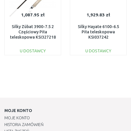
1,087.95 zł
1,929.83 zł
Silky Zübat 3900-7.5 2
Silky Hayate 6100-6.5
Częściowy Piła
Piła teleskopowa
teleskopowa KSI327218
KSI037242
U DOSTAWCY
U DOSTAWCY
DO KOSZYKA
DO KOSZYKA
Do porównania
Do porównania
MOJE KONTO
MOJE KONTO
HISTORIA ZAMÓWIEŃ