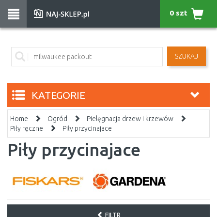
0 szt
SZUKAJ
KATEGORIE
Home
Ogród
Pielęgnacja drzew i krzewów
Piły ręczne
Piły przycinajace
Piły przycinajace
FILTR