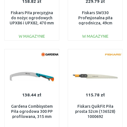
158.82 zł
229.79 zł
Fiskars Piła precyzyjna
Fiskars SW330
do nożyc ogrodowych
Profesjonalna piła
UPX86 i UPX82, 470 mm
ogrodnicza, 49cm
1023633
(123330) 1020199
W MAGAZYNIE
W MAGAZYNIE
DO KOSZYKA
DO KOSZYKA
Do porównania
Do porównania
138.44 zł
115.78 zł
Gardena Combisystem
Fiskars QuikFit Piła
Piła ogrodowa 300 PP
prosta 52cm (136528)
profilowana, 315 mm
1000692
8738-20