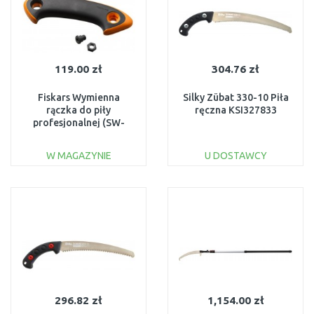
119.00 zł
304.76 zł
Fiskars Wymienna
Silky Zübat 330-10 Piła
rączka do piły
ręczna KSI327833
profesjonalnej (SW-
240/330) 123332
W MAGAZYNIE
U DOSTAWCY
DO KOSZYKA
DO KOSZYKA
Do porównania
Do porównania
296.82 zł
1,154.00 zł