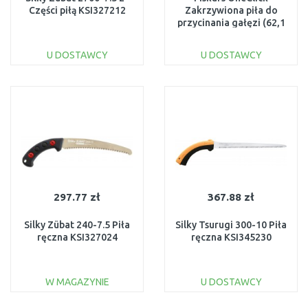
Części piłą KSI327212
Zakrzywiona piła do
przycinania gałęzi (62,1
cm) 1080690
U DOSTAWCY
U DOSTAWCY
DO KOSZYKA
DO KOSZYKA
Do porównania
Do porównania
297.77 zł
367.88 zł
Silky Zübat 240-7.5 Piła
Silky Tsurugi 300-10 Piła
ręczna KSI327024
ręczna KSI345230
W MAGAZYNIE
U DOSTAWCY
DO KOSZYKA
DO KOSZYKA