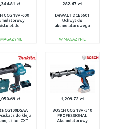
,344.81 zł
282.67 zł
H GCG 18V-600
DeWALT DCE5601
umulatorowy
Uchwyt do
pistolet do
akumulatorowego
zelniania, bez
pistoletu do silikonu
rii 06019C4001
310 ml
 MAGAZYNIE
W MAGAZYNIE
DO KOSZYKA
DO KOSZYKA
Do porównania
Do porównania
,050.69 zł
1,209.72 zł
ta CG100DSAA
BOSCH GCG 18V-310
ciskacz do kleju
PROFESSIONAL
ikonu, Li-ion CXT
Akumulatorowy
2,0Ah/10,8V)
pistolet do