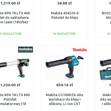
1,219.00 zł
56.88 zł
1
bo KPA 18 LTX 400
Makita 454226-0
BOSC
olet do nakładania
Pistolet do kleju
Ak
ów i past (18V/bez
akumulatora)
uszc
601206850
bate
W MAGAZYNIE
W MAGAZYNIE
W
DO KOSZYKA
DO KOSZYKA
Do porównania
Do porównania
1,220.00 zł
634.16 zł
1
bo KPA 18 LTX 600
Makita CG100DZA Aku
Maki
Pistolet
wyciskacz do kleju i
Aku wy
mulatorowy (18
silikonu, Li-ion CXT
i sil
V/600 ml/bez
10,8/12V, bez
(1x