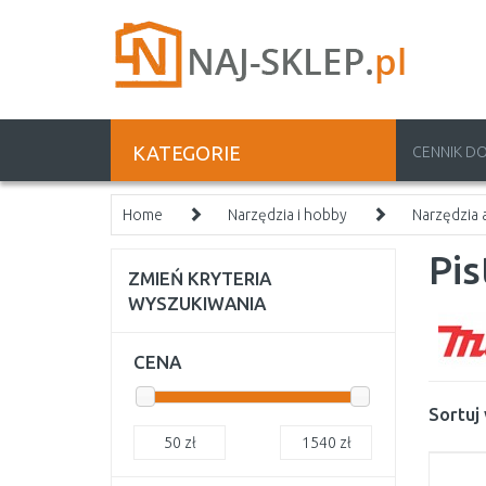
KATEGORIE
CENNIK D
Home
Narzędzia i hobby
Narzędzia
Pis
ZMIEŃ KRYTERIA
WYSZUKIWANIA
CENA
Sortuj
50
zł
1540
zł