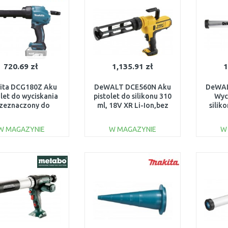
720.69 zł
1,135.91 zł
1
ita DCG180Z Aku
DeWALT DCE560N Aku
DeWAL
olet do wyciskania
pistolet do silikonu 310
Wyc
zeznaczony do
ml, 18V XR Li-Ion,bez
silik
rtuszy 18V, bez
ładowarki i
L
akumulatora
akumulatorów
W MAGAZYNIE
W MAGAZYNIE
W
DO KOSZYKA
DO KOSZYKA
Do porównania
Do porównania