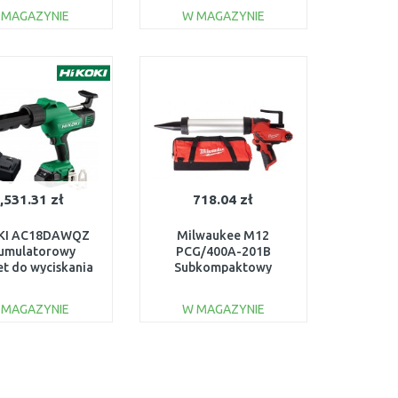
uszczelniania
 MAGAZYNIE
W MAGAZYNIE
06019C4100
DO KOSZYKA
DO KOSZYKA
Do porównania
Do porównania
,531.31 zł
718.04 zł
KI AC18DAWQZ
Milwaukee M12
umulatorowy
PCG/400A-201B
et do wyciskania
Subkompaktowy
0 ml (18V/2,0Ah)
pistolet do klejenia z
tubą ,bez aku,
 MAGAZYNIE
W MAGAZYNIE
4933441780
DO KOSZYKA
DO KOSZYKA
Do porównania
Do porównania