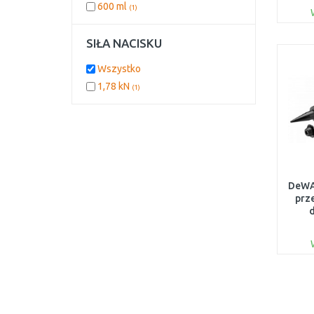
600 ml
(1)
SIŁA NACISKU
Wszystko
1,78 kN
(1)
DeWA
prz
u