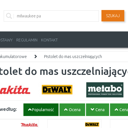
SZUKAJ
OSTAWY
REGULAMIN
KONTAKT
 akumulatorowe
Pistolet do mas uszczelniających
tolet do mas uszczelniając
 według:
Popularność
Ocena
Cena
Cen