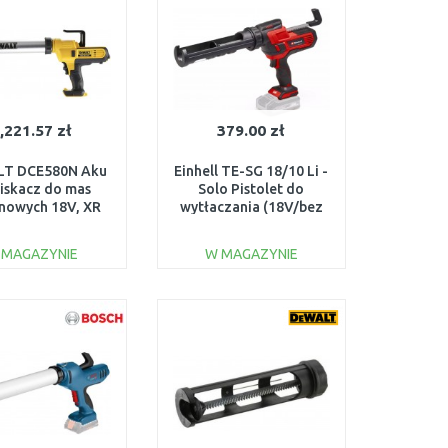
,221.57 zł
379.00 zł
T DCE580N Aku
Einhell TE-SG 18/10 Li -
iskacz do mas
Solo Pistolet do
onowych 18V, XR
wytłaczania (18V/bez
i-Ion, 600ml
aku) 4522250
 MAGAZYNIE
W MAGAZYNIE
DO KOSZYKA
DO KOSZYKA
Do porównania
Do porównania