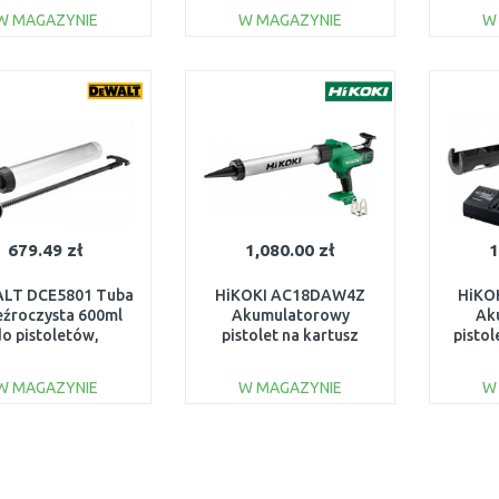
akumulatora)
akumulatora
W MAGAZYNIE
W MAGAZYNIE
W
601207850
DO KOSZYKA
DO KOSZYKA
Do porównania
Do porównania
679.49 zł
1,080.00 zł
1
LT DCE5801 Tuba
HiKOKI AC18DAW4Z
HiKO
eźroczysta 600ml
Akumulatorowy
Ak
do pistoletów,
pistolet na kartusz
pistol
wyciskaczy
400ml, bez baterii i
300/60
szczelniających
ładowarki
W MAGAZYNIE
W MAGAZYNIE
W
DO KOSZYKA
DO KOSZYKA
Do porównania
Do porównania