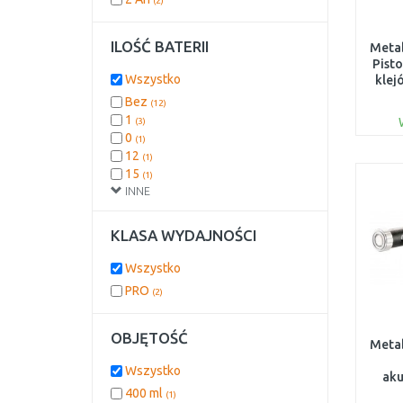
(2)
ILOŚĆ BATERII
Meta
Pist
Wszystko
klej
Bez
(12)
1
(3)
0
(1)
12
(1)
15
(1)
INNE
2
(1)
28
(1)
3
(1)
KLASA WYDAJNOŚCI
4
(1)
5
(1)
Wszystko
6
(1)
PRO
(2)
7
(1)
Zintegrowana
(1)
OBJĘTOŚĆ
Meta
Wszystko
aku
400 ml
(1)