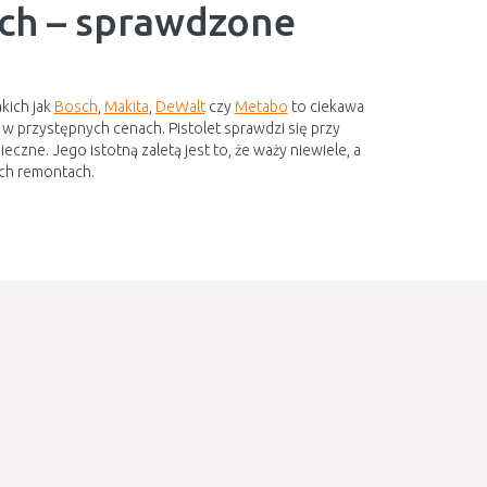
ych – sprawdzone
kich jak
Bosch
,
Makita
,
DeWalt
czy
Metabo
to ciekawa
 przystępnych cenach. Pistolet sprawdzi się przy
eczne. Jego istotną zaletą jest to, że waży niewiele, a
ych remontach.