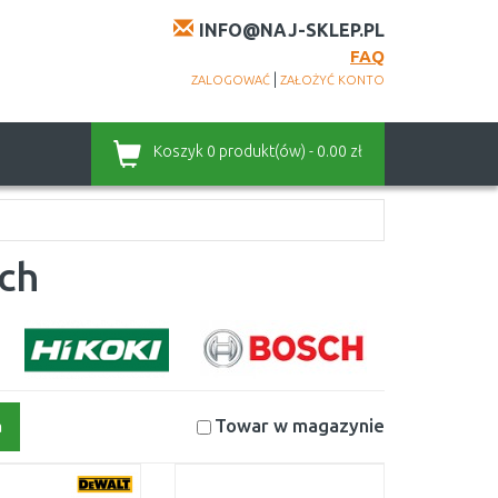
INFO@NAJ-SKLEP.PL
FAQ
|
ZALOGOWAĆ
ZAŁOŻYĆ KONTO
Koszyk
0 produkt(ów) - 0.00 zł
ych
Towar w magazynie
a