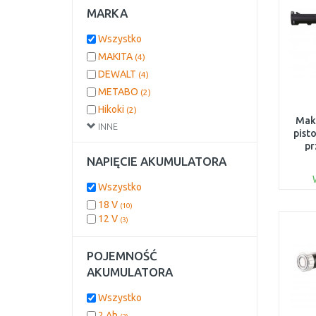
MARKA
Wszystko
MAKITA
(4)
DEWALT
(4)
METABO
(2)
Hikoki
(2)
Mak
INNE
BOSCH PROFESSIONAL
(2)
pist
Milwaukee
(1)
pr
ka
NAPIĘCIE AKUMULATORA
EINHELL
(1)
Wszystko
18 V
(10)
12 V
(3)
POJEMNOŚĆ
AKUMULATORA
Wszystko
2 Ah