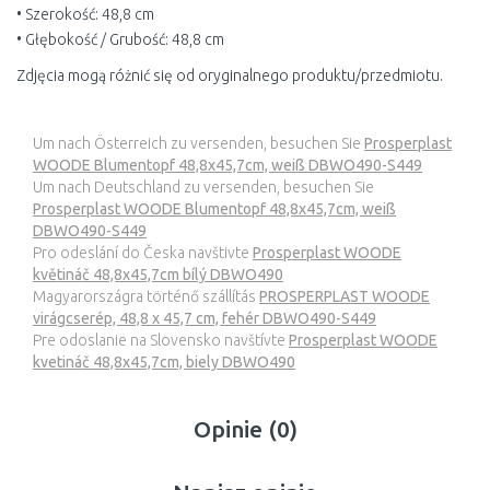
• Szerokość: 48,8 cm
• Głębokość / Grubość: 48,8 cm
Zdjęcia mogą różnić się od oryginalnego produktu/przedmiotu.
Um nach Österreich zu versenden, besuchen Sie
Prosperplast
WOODE Blumentopf 48,8x45,7cm, weiß DBWO490-S449
Um nach Deutschland zu versenden, besuchen Sie
Prosperplast WOODE Blumentopf 48,8x45,7cm, weiß
DBWO490-S449
Pro odeslání do Česka navštivte
Prosperplast WOODE
květináč 48,8x45,7cm bílý DBWO490
Magyarországra történő szállítás
PROSPERPLAST WOODE
virágcserép, 48,8 x 45,7 cm, fehér DBWO490-S449
Pre odoslanie na Slovensko navštívte
Prosperplast WOODE
kvetináč 48,8x45,7cm, biely DBWO490
Opinie (0)