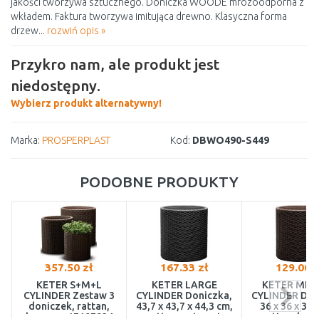
jakości tworzywa sztucznego. Doniczka WOODE mrozoodporna z
wkładem. Faktura tworzywa imitująca drewno. Klasyczna forma
drzew...
rozwiń opis »
Przykro nam, ale produkt jest
niedostępny.
Wybierz produkt alternatywny!
Marka:
PROSPERPLAST
Kod:
DBWO490-S449
PODOBNE PRODUKTY
357.50 zł
167.33 zł
129.00 z
KETER S+M+L
KETER LARGE
KETER MED
CYLINDER Zestaw 3
CYLINDER Doniczka,
CYLINDER Don
doniczek, rattan,
43,7 x 43,7 x 44,3 cm,
36 x 36 x 37,
brązowy 17197934
rattan, antracyt
rattan, brą