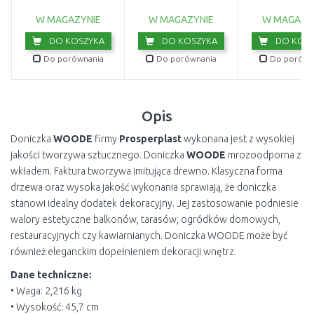
17197837
1719783
W MAGAZYNIE
W MAGAZYNIE
W MAGAZY
DO KOSZYKA
DO KOSZYKA
DO KOSZ
Do porównania
Do porównania
Do porówn
Opis
Doniczka
WOODE
firmy
Prosperplast
wykonana jest z wysokiej
jakości tworzywa sztucznego. Doniczka
WOODE
mrozoodporna z
wkładem. Faktura tworzywa imitująca drewno. Klasyczna forma
drzewa oraz wysoka jakość wykonania sprawiają, że doniczka
stanowi idealny dodatek dekoracyjny. Jej zastosowanie podniesie
walory estetyczne balkonów, tarasów, ogródków domowych,
restauracyjnych czy kawiarnianych. Doniczka WOODE może być
również eleganckim dopełnieniem dekoracji wnętrz.
Dane techniczne:
• Waga: 2,216 kg
• Wysokość: 45,7 cm