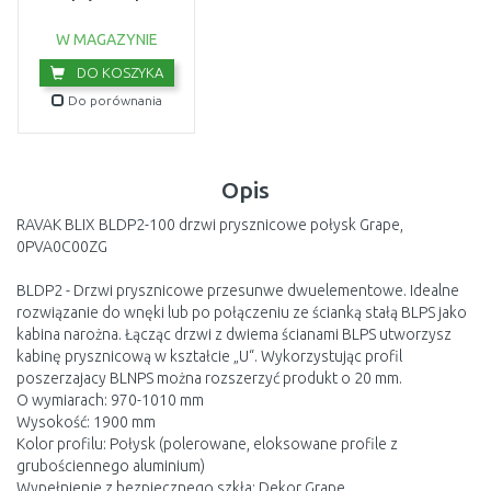
montażowy chrom
D01000A081
USZKODZONE OPA
W MAGAZYNIE
DO KOSZYKA
Do porównania
Opis
RAVAK BLIX BLDP2-100 drzwi prysznicowe połysk Grape,
0PVA0C00ZG
BLDP2 - Drzwi prysznicowe przesunwe dwuelementowe. Idealne
rozwiązanie do wnęki lub po połączeniu ze ścianką stałą BLPS jako
kabina narożna. Łącząc drzwi z dwiema ścianami BLPS utworzysz
kabinę prysznicową w kształcie „U“. Wykorzystując profil
poszerzajacy BLNPS można rozszerzyć produkt o 20 mm.
O wymiarach: 970-1010 mm
Wysokość: 1900 mm
Kolor profilu: Połysk (polerowane, eloksowane profile z
grubościennego aluminium)
Wypełnienie z bezpiecznego szkła: Dekor Grape