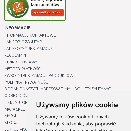
INFORMACJE
INFORMACJE KONTAKTOWE
JAK ROBIĆ ZAKUPY ?
JAK ZŁOŻYĆ REKLAMACJĘ
REGULAMIN
CENNIK DOSTAWY
METODY PŁATNOŚCI
ZWROTY I REKLAMACJE PRODUKTÓW
POLITYKA PRYWATNOŚCI
DODANIE NASZYCH ADRESÓW E-MAIL DO LISTY ZAUFANYCH
ODBIORCÓW
LISTA AUTORYZOWANYCH CENTRÓW SERWISOWYCH
Używamy plików cookie
MAPA SKLEPU
MARKI
Używamy plików cookie i innych
BLOGU
technologii śledzenia, aby poprawić
EDYTUJ MOJE PREFERENCJE DOTYCZĄCE PLIKÓW COOKIE
jakość przeglądania naszej witryny,