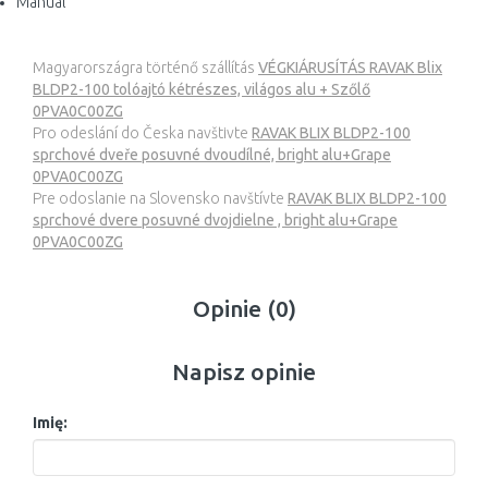
Manual
Magyarországra történő szállítás
VÉGKIÁRUSÍTÁS RAVAK Blix
BLDP2-100 tolóajtó kétrészes, világos alu + Szőlő
0PVA0C00ZG
Pro odeslání do Česka navštivte
RAVAK BLIX BLDP2-100
sprchové dveře posuvné dvoudílné, bright alu+Grape
0PVA0C00ZG
Pre odoslanie na Slovensko navštívte
RAVAK BLIX BLDP2-100
sprchové dvere posuvné dvojdielne , bright alu+Grape
0PVA0C00ZG
Opinie (0)
Napisz opinie
Imię: