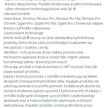
- Bardzo łatwy montaż. Produkt dostarczany w pełni zmontowany
- Szkło chronione technologią RAVAK AntiCalc ®
Zalecane brodziki:
Aneta Basic, Perseus, Perseus Pro, Perseus Pro Flat, Perseus Pro
Chrome, Gigant Pro, Gigant Pro Flat, Gigant Pro Chrome lub odpływ
liniowy czyli kratka odpływowa.
Zastosowane technologie:
RAVAK AntiCalc® tworzy na szkle niewidzialną hydrofobową
powłokę, która chroni szkło przed trwałym osadzaniem się
nieczystości i osadów z wody.
SilentRun - cichy przesuw drzwi i kabiny prysznicowej.
Mechanizm wypinania drzwi w seriach Blix i Rapier ułatwia
konserwację kabiny i drzwi prysznicowych.
Obracając produkt w trakcie montażu o 180° uzyskasz lewy lub
prawy wariant produktu.
Kabiny i drzwi prysznicowe z serii Blix charakteryzują się lekkim
designem i transparentnymi taflami szkła. Wyglądu produktu nie
zakłócają wewnętrzne profile pionowe. Dodatkowym atutem tej
serii jest możliwość wyboru spośród 3 kolorów profili. Produkty z
serii Blix tradycyjnie dostępne są w profilem z polerowanego
aluminium oraz w kolorze białym lub satynowym, w których
nietuzinkowy charakter produktu został podkreślony przez