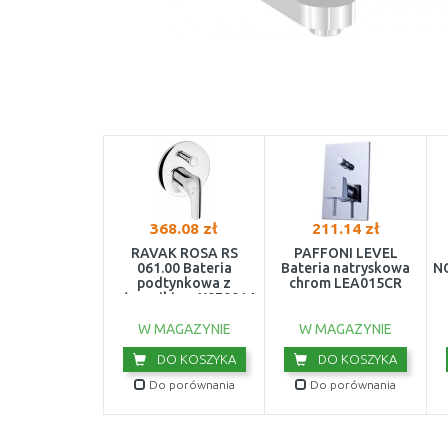
368.08 zł
211.14 zł
RAVAK ROSA RS
PAFFONI LEVEL
061.00 Bateria
Bateria natryskowa
N
podtynkowa z
chrom LEA015CR
włącznikiem X070014
pr
W MAGAZYNIE
W MAGAZYNIE
DO KOSZYKA
DO KOSZYKA
Do porównania
Do porównania