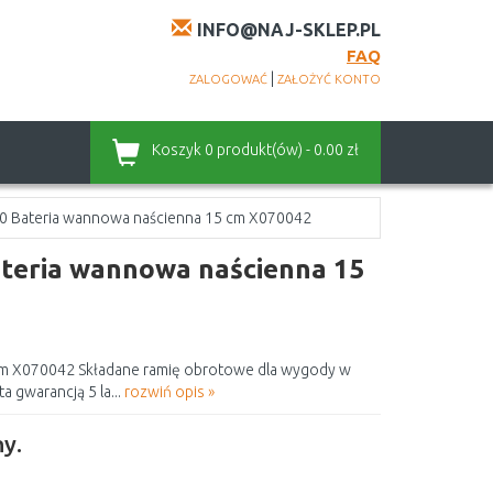
INFO@NAJ-SKLEP.PL
FAQ
|
ZALOGOWAĆ
ZAŁOŻYĆ KONTO
Koszyk
0 produkt(ów) - 0.00 zł
 Bateria wannowa naścienna 15 cm X070042
eria wannowa naścienna 15
m X070042 Składane ramię obrotowe dla wygody w
a gwarancją 5 la...
rozwiń opis »
y.