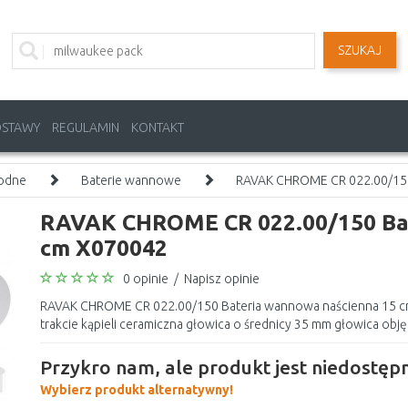
SZUKAJ
OSTAWY
REGULAMIN
KONTAKT
wodne
Baterie wannowe
RAVAK CHROME CR 022.00/150
RAVAK CHROME CR 022.00/150 Bat
cm X070042
0 opinie
/
Napisz opinie
RAVAK CHROME CR 022.00/150 Bateria wannowa naścienna 15 c
trakcie kąpieli ceramiczna głowica o średnicy 35 mm głowica objęt
Przykro nam, ale produkt jest niedostępn
Wybierz produkt alternatywny!