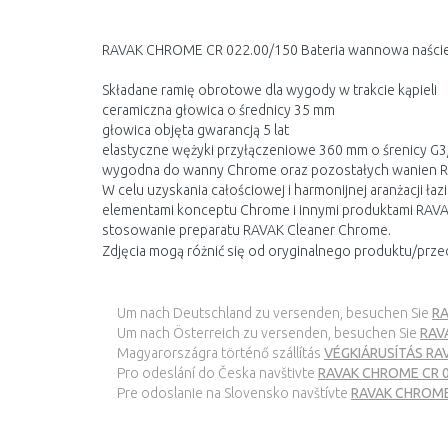
RAVAK CHROME CR 022.00/150 Bateria wannowa naści
Składane ramię obrotowe dla wygody w trakcie kąpieli
ceramiczna głowica o średnicy 35 mm
głowica objęta gwarancją 5 lat
elastyczne wężyki przyłączeniowe 360 mm o śrenicy G3
wygodna do wanny Chrome oraz pozostałych wanien 
W celu uzyskania całościowej i harmonijnej aranżacji ła
elementami konceptu Chrome i innymi produktami RAVAK
stosowanie preparatu RAVAK Cleaner Chrome.
Zdjęcia mogą różnić się od oryginalnego produktu/prze
Um nach Deutschland zu versenden, besuchen Sie
RA
Um nach Österreich zu versenden, besuchen Sie
RAV
Magyarországra történő szállítás
VÉGKIÁRUSÍTÁS RAV
Pro odeslání do Česka navštivte
RAVAK CHROME CR 02
Pre odoslanie na Slovensko navštívte
RAVAK CHROME 