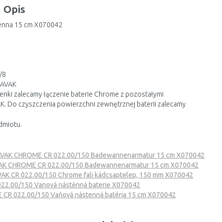
Opis
enna 15 cm X070042
/8
RAVAK
zienki zalecamy łączenie baterie Chrome z pozostałymi
. Do czyszczenia powierzchni zewnętrznej baterii zalecamy
dmiotu.
VAK CHROME CR 022.00/150 Badewannenarmatur 15 cm X070042
AK CHROME CR 022.00/150 Badewannenarmatur 15 cm X070042
AK CR 022.00/150 Chrome fali kádcsaptelep, 150 mm X070042
2.00/150 Vanová nástěnná baterie X070042
CR 022.00/150 Vaňová nástenná batéria 15 cm X070042