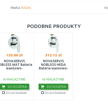
Marka:
RAVAK
Ko
PODOBNE PRODUKTY
155.00 zł
312.12 zł
NOVASERVIS
NOVASERVIS
OBLESS WAT Bateria
NOBLESS HEDA
wannowo-
Bateria wannowo-
prysznicowa z
prysznicowa z
zełącznikiem, chrom
przełącznikiem, chrom
39050R,0
40050R,0
W MAGAZYNIE
W MAGAZYNIE
DO KOSZYKA
DO KOSZYKA
Do porównania
Do porównania