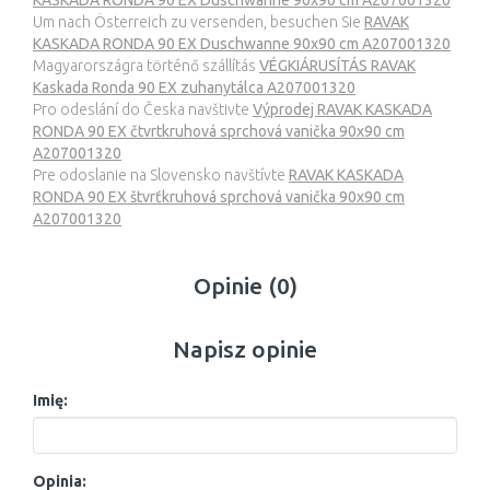
KASKADA RONDA 90 EX Duschwanne 90x90 cm A207001320
Um nach Österreich zu versenden, besuchen Sie
RAVAK
KASKADA RONDA 90 EX Duschwanne 90x90 cm A207001320
Magyarországra történő szállítás
VÉGKIÁRUSÍTÁS RAVAK
Kaskada Ronda 90 EX zuhanytálca A207001320
Pro odeslání do Česka navštivte
Výprodej RAVAK KASKADA
RONDA 90 EX čtvrtkruhová sprchová vanička 90x90 cm
A207001320
Pre odoslanie na Slovensko navštívte
RAVAK KASKADA
RONDA 90 EX štvrťkruhová sprchová vanička 90x90 cm
A207001320
Opinie (0)
Napisz opinie
Imię:
Opinia: