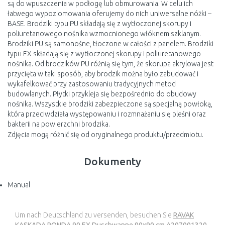
są do wpuszczenia w podłogę lub obmurowania. W celu ich
łatwego wypoziomowania oferujemy do nich uniwersalne nóżki –
BASE. Brodziki typu PU składają się z wytłoczonej skorupy i
poliuretanowego nośnika wzmocnionego włóknem szklanym.
Brodziki PU są samonośne, tłoczone w całości z panelem. Brodziki
typu EX składają się z wytłoczonej skorupy i poliuretanowego
nośnika. Od brodzików PU różnią się tym, że skorupa akrylowa jest
przycięta w taki sposób, aby brodzik można było zabudować i
wykafelkować przy zastosowaniu tradycyjnych metod
budowlanych. Płytki przykleja się bezpośrednio do obudowy
nośnika. Wszystkie brodziki zabezpieczone są specjalną powłoką,
która przeciwdziała występowaniu i rozmnażaniu się pleśni oraz
bakterii na powierzchni brodzika.
Zdjęcia mogą różnić się od oryginalnego produktu/przedmiotu.
Dokumenty
Manual
Um nach Deutschland zu versenden, besuchen Sie
RAVAK