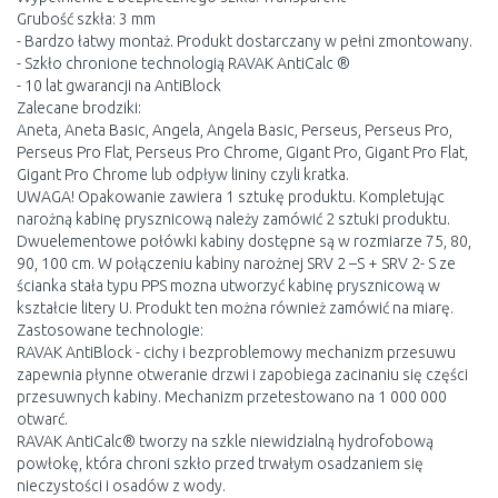
Grubość szkła: 3 mm
- Bardzo łatwy montaż. Produkt dostarczany w pełni zmontowany.
- Szkło chronione technologią RAVAK AntiCalc ®
- 10 lat gwarancji na AntiBlock
Zalecane brodziki:
Aneta, Aneta Basic, Angela, Angela Basic, Perseus, Perseus Pro,
Perseus Pro Flat, Perseus Pro Chrome, Gigant Pro, Gigant Pro Flat,
Gigant Pro Chrome lub odpływ lininy czyli kratka.
UWAGA! Opakowanie zawiera 1 sztukę produktu. Kompletując
narożną kabinę prysznicową należy zamówić 2 sztuki produktu.
Dwuelementowe połówki kabiny dostępne są w rozmiarze 75, 80,
90, 100 cm. W połączeniu kabiny narożnej SRV 2 –S + SRV 2- S ze
ścianka stała typu PPS mozna utworzyć kabinę prysznicową w
kształcie litery U. Produkt ten można również zamówić na miarę.
Zastosowane technologie:
RAVAK AntiBlock - cichy i bezproblemowy mechanizm przesuwu
zapewnia płynne otweranie drzwi i zapobiega zacinaniu się części
przesuwnych kabiny. Mechanizm przetestowano na 1 000 000
otwarć.
RAVAK AntiCalc® tworzy na szkle niewidzialną hydrofobową
powłokę, która chroni szkło przed trwałym osadzaniem się
nieczystości i osadów z wody.