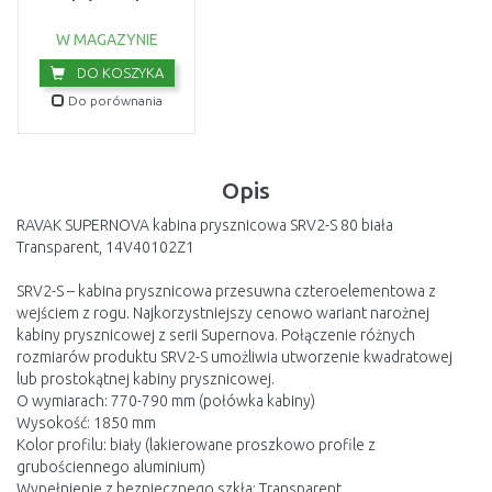
montażowy chrom
D01000A081
USZKODZONE OPA
W MAGAZYNIE
DO KOSZYKA
Do porównania
Opis
RAVAK SUPERNOVA kabina prysznicowa SRV2-S 80 biała
Transparent, 14V40102Z1
SRV2-S – kabina prysznicowa przesuwna czteroelementowa z
wejściem z rogu. Najkorzystniejszy cenowo wariant narożnej
kabiny prysznicowej z serii Supernova. Połączenie różnych
rozmiarów produktu SRV2-S umożliwia utworzenie kwadratowej
lub prostokątnej kabiny prysznicowej.
O wymiarach: 770-790 mm (połówka kabiny)
Wysokość: 1850 mm
Kolor profilu: biały (lakierowane proszkowo profile z
grubościennego aluminium)
Wypełnienie z bezpiecznego szkła: Transparent