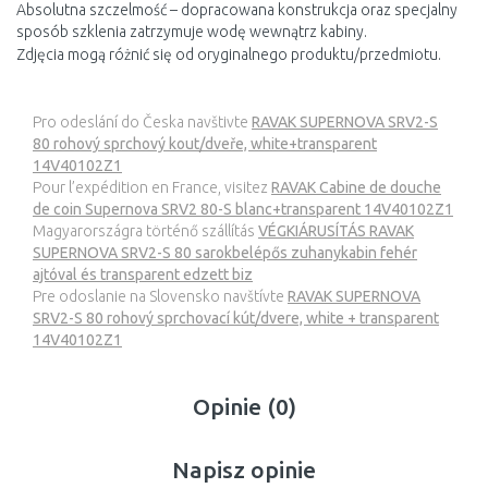
Absolutna szczelmość – dopracowana konstrukcja oraz specjalny
sposób szklenia zatrzymuje wodę wewnątrz kabiny.
Zdjęcia mogą różnić się od oryginalnego produktu/przedmiotu.
Pro odeslání do Česka navštivte
RAVAK SUPERNOVA SRV2-S
80 rohový sprchový kout/dveře, white+transparent
14V40102Z1
Pour l’expédition en France, visitez
RAVAK Cabine de douche
de coin Supernova SRV2 80-S blanc+transparent 14V40102Z1
Magyarországra történő szállítás
VÉGKIÁRUSÍTÁS RAVAK
SUPERNOVA SRV2-S 80 sarokbelépős zuhanykabin fehér
ajtóval és transparent edzett biz
Pre odoslanie na Slovensko navštívte
RAVAK SUPERNOVA
SRV2-S 80 rohový sprchovací kút/dvere, white + transparent
14V40102Z1
Opinie (0)
Napisz opinie