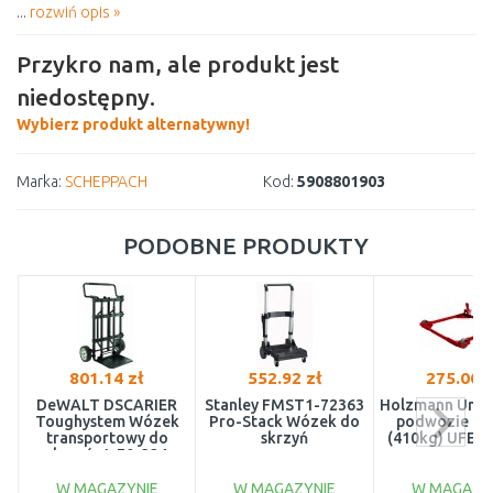
...
rozwiń opis »
Przykro nam, ale produkt jest
niedostępny.
Wybierz produkt alternatywny!
Marka:
SCHEPPACH
Kod:
5908801903
PODOBNE PRODUKTY
801.14 zł
552.92 zł
275.00 z
DeWALT DSCARIER
Stanley FMST1-72363
Holzmann Uniw
Toughystem Wózek
Pro-Stack Wózek do
podwozie mo
transportowy do
skrzyń
(410kg) UFE4
skrzyń, 1-70-324
W MAGAZYNIE
W MAGAZYNIE
W MAGAZY