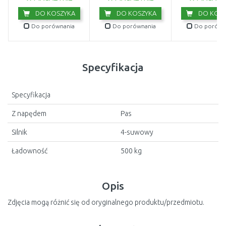
DO KOSZYKA
DO KOSZYKA
DO KOSZ
Do porównania
Do porównania
Do porówn
Specyfikacja
Specyfikacja
Z napędem
Pas
Silnik
4-suwowy
Ładowność
500 kg
Opis
Zdjęcia mogą różnić się od oryginalnego produktu/przedmiotu.