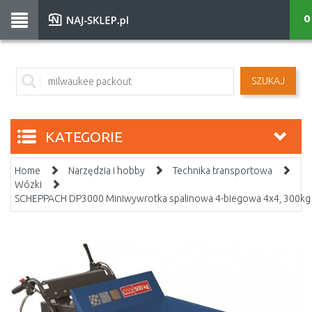
0
SZUKAJ
KATEGORIE
Home
Narzędzia i hobby
Technika transportowa
Wózki
SCHEPPACH DP3000 Miniwywrotka spalinowa 4-biegowa 4x4, 300k