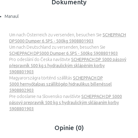
Dokumenty
Manaul
Um nach Österreich zu versenden, besuchen Sie
SCHEPPACH
DP5000 Dumper 6.5PS - 500kg 5908801903
Um nach Deutschland zu versenden, besuchen Sie
SCHEPPACH DP5000 Dumper 6.5PS - 500kg 5908801903
Pro odeslání do Česka navštivte
SCHEPPACH DP 5000 pásový
přepravník 500 kg s hydraulickým sklápěním korby
5908801903
Magyarországra történő szállítás
SCHEPPACH DP
5000 hernyőtalpas szállítógép hidraulikus billenéssel
5908802903
Pre odoslanie na Slovensko navštívte
SCHEPPACH DP 5000
pásový prepravník 500 kg s hydraulickým sklápaním korby
5908801903
Opinie (0)