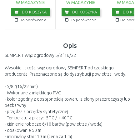
W MAGAZYNIE
W MAGAZYNIE
W MAGAZY
DO KOSZYKA
DO KOSZYKA
DO KOSZ
Do porównania
Do porównania
Do porówn
Opis
SEMPERIT Wąż ogrodowy 5/8 "16/22
Wysokiej jakości wąż ogrodowy SEMPERIT od czeskiego
producenta. Przeznaczone są do dystrybucji powietrza i wody.
- 5/8 "(16/22 mm)
- Wykonane z miękkiego PVC
- kolor zgodny z dostępnością towaru: zielony przezroczysty lub
bezbarwny
- przędza z przędzy syntetycznej
- Temperatura pracy: -5 ° C / + 40 ° C
- ciśnienie robocze 6/10 barów (powietrze / woda)
- opakowanie 50 m
- minimalny start 10 m (cena za 1 m)