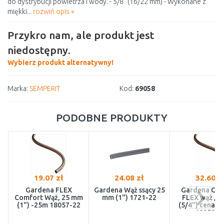
do dystrybucji powietrza i wody. - 5/8 "(16/22 mm) - Wykonane z
miękki...
rozwiń opis »
Przykro nam, ale produkt jest
niedostępny.
Wybierz produkt alternatywny!
Marka:
SEMPERIT
Kod:
69058
PODOBNE PRODUKTY
19.07 zł
24.08 zł
32.60 z
Gardena FLEX
Gardena Wąż ssący 25
Gardena Com
Comfort Wąż, 25 mm
mm (1") 1721-22
FLEX wąż , 
(1") -25m 18057-22
(5/4") cena z
18058-2