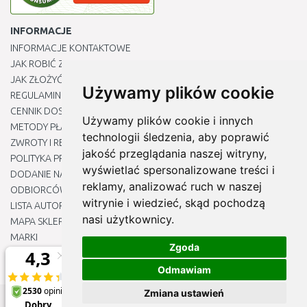
INFORMACJE
INFORMACJE KONTAKTOWE
JAK ROBIĆ ZAKUPY ?
JAK ZŁOŻYĆ REKLAMACJĘ
Używamy plików cookie
REGULAMIN
CENNIK DOSTAWY
Używamy plików cookie i innych
METODY PŁATNOŚCI
technologii śledzenia, aby poprawić
ZWROTY I REKLAMACJE PRODUKTÓW
jakość przeglądania naszej witryny,
POLITYKA PRYWATNOŚCI
wyświetlać spersonalizowane treści i
DODANIE NASZYCH ADRESÓW E-MAIL DO LISTY ZAUFANYCH
reklamy, analizować ruch w naszej
ODBIORCÓW
witrynie i wiedzieć, skąd pochodzą
LISTA AUTORYZOWANYCH CENTRÓW SERWISOWYCH
nasi użytkownicy.
MAPA SKLEPU
MARKI
Zgoda
BLOGU
EDYTUJ MOJE PREFERENCJE DOTYCZĄCE PLIKÓW COOKIE
Odmawiam
Zmiana ustawień
© 2012 - 2026
Naj-sklep.pl