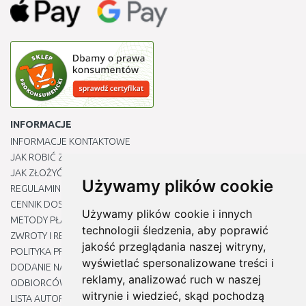
INFORMACJE
INFORMACJE KONTAKTOWE
JAK ROBIĆ ZAKUPY ?
JAK ZŁOŻYĆ REKLAMACJĘ
Używamy plików cookie
REGULAMIN
CENNIK DOSTAWY
Używamy plików cookie i innych
METODY PŁATNOŚCI
technologii śledzenia, aby poprawić
ZWROTY I REKLAMACJE PRODUKTÓW
jakość przeglądania naszej witryny,
POLITYKA PRYWATNOŚCI
wyświetlać spersonalizowane treści i
DODANIE NASZYCH ADRESÓW E-MAIL DO LISTY ZAUFANYCH
reklamy, analizować ruch w naszej
ODBIORCÓW
witrynie i wiedzieć, skąd pochodzą
LISTA AUTORYZOWANYCH CENTRÓW SERWISOWYCH