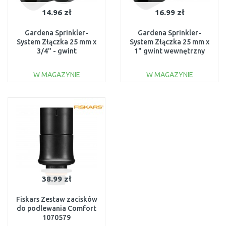
14.96 zł
16.99 zł
Gardena Sprinkler-
Gardena Sprinkler-
System Złączka 25 mm x
System Złączka 25 mm x
3/4" - gwint
1" gwint wewnętrzny
wewnętrzny 2761-20
2762-20
W MAGAZYNIE
W MAGAZYNIE
DO KOSZYKA
DO KOSZYKA
Do porównania
Do porównania
38.99 zł
Fiskars Zestaw zacisków
do podlewania Comfort
1070579