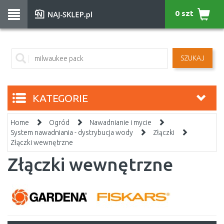
0 szt
SZUKAJ
KATEGORIE
Home
Ogród
Nawadnianie i mycie
System nawadniania - dystrybucja wody
Złączki
Złączki wewnętrzne
Złączki wewnętrzne