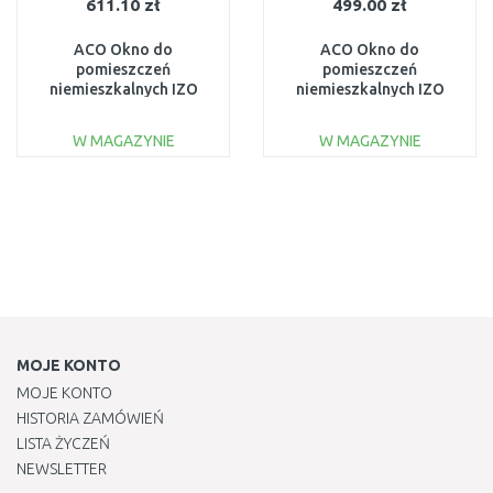
611.10 zł
499.00 zł
ACO Okno do
ACO Okno do
pomieszczeń
pomieszczeń
niemieszkalnych IZO
niemieszkalnych IZO
szkło 120 x 60 cm brąz
szkło 40 x 40 cm brąz
F1077
F1060
W MAGAZYNIE
W MAGAZYNIE
DO KOSZYKA
DO KOSZYKA
Do porównania
Do porównania
MOJE KONTO
MOJE KONTO
HISTORIA ZAMÓWIEŃ
LISTA ŻYCZEŃ
NEWSLETTER