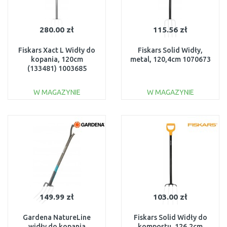
280.00 zł
115.56 zł
Fiskars Xact L Widły do
Fiskars Solid Widły,
kopania, 120cm
metal, 120,4cm 1070673
(133481) 1003685
W MAGAZYNIE
W MAGAZYNIE
DO KOSZYKA
DO KOSZYKA
Do porównania
Do porównania
149.99 zł
103.00 zł
Gardena NatureLine
Fiskars Solid Widły do
widły do kopania
kompostu, 126,2cm