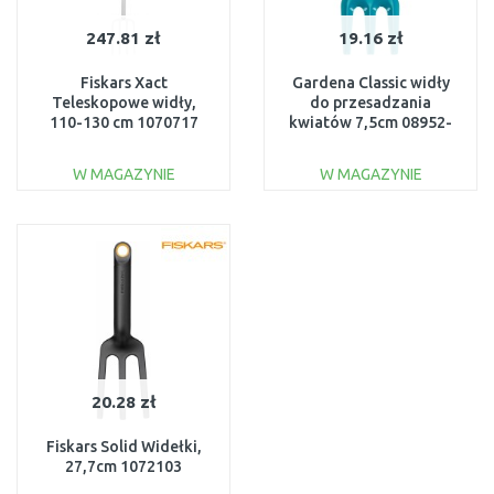
247.81 zł
19.16 zł
Fiskars Xact
Gardena Classic widły
Teleskopowe widły,
do przesadzania
110-130 cm 1070717
kwiatów 7,5cm 08952-
20
W MAGAZYNIE
W MAGAZYNIE
DO KOSZYKA
DO KOSZYKA
Do porównania
Do porównania
20.28 zł
Fiskars Solid Widełki,
27,7cm 1072103