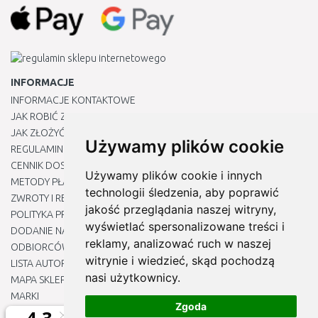
INFORMACJE
INFORMACJE KONTAKTOWE
JAK ROBIĆ ZAKUPY ?
JAK ZŁOŻYĆ REKLAMACJĘ
Używamy plików cookie
REGULAMIN
CENNIK DOSTAWY
Używamy plików cookie i innych
METODY PŁATNOŚCI
technologii śledzenia, aby poprawić
ZWROTY I REKLAMACJE PRODUKTÓW
jakość przeglądania naszej witryny,
POLITYKA PRYWATNOŚCI
wyświetlać spersonalizowane treści i
DODANIE NASZYCH ADRESÓW E-MAIL DO LISTY ZAUFANYCH
reklamy, analizować ruch w naszej
ODBIORCÓW
witrynie i wiedzieć, skąd pochodzą
LISTA AUTORYZOWANYCH CENTRÓW SERWISOWYCH
nasi użytkownicy.
MAPA SKLEPU
MARKI
Zgoda
BLOGU