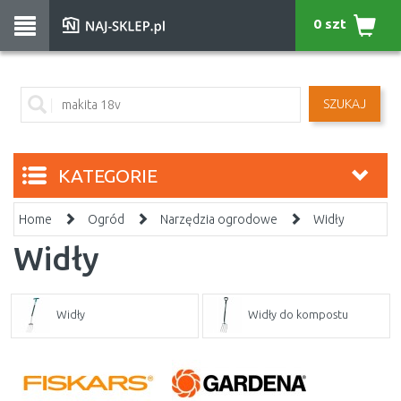
0 szt
SZUKAJ
KATEGORIE
Home
Ogród
Narzędzia ogrodowe
Widły
Widły
Widły
Widły do kompostu