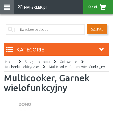
0 szt
SZUKAJ
KATEGORIE
Home
Sprzęt do domu
Gotowanie
Kuchenki elektryczne
Multicooker, Garnek wielofunkcyjny
Multicooker, Garnek
wielofunkcyjny