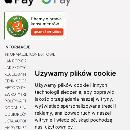
INFORMACJE
INFORMACJE KONTAKTOWE
JAK ROBIĆ ZAKUPY ?
JAK ZŁOŻYĆ REKLAMACJĘ
Używamy plików cookie
REGULAMIN
CENNIK DOSTAWY
Używamy plików cookie i innych
METODY PŁATNOŚCI
technologii śledzenia, aby poprawić
ZWROTY I REKLAMACJE PRODUKTÓW
jakość przeglądania naszej witryny,
POLITYKA PRYWATNOŚCI
wyświetlać spersonalizowane treści i
DODANIE NASZYCH ADRESÓW E-MAIL DO LISTY ZAUFANYCH
reklamy, analizować ruch w naszej
ODBIORCÓW
witrynie i wiedzieć, skąd pochodzą
LISTA AUTORYZOWANYCH CENTRÓW SERWISOWYCH
nasi użytkownicy.
MAPA SKLEPU