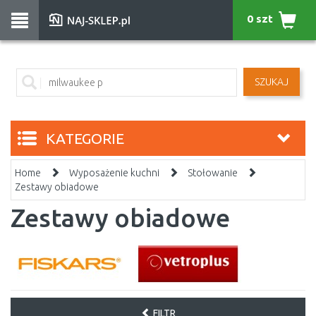
0 szt
SZUKAJ
KATEGORIE
Home
Wyposażenie kuchni
Stołowanie
Zestawy obiadowe
Zestawy obiadowe
FILTR