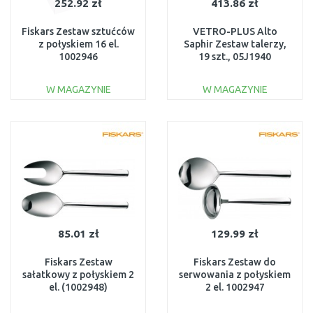
252.92 zł
413.86 zł
Fiskars Zestaw sztućców
VETRO-PLUS Alto
z połyskiem 16 el.
Saphir Zestaw talerzy,
1002946
19 szt., 05J1940
W MAGAZYNIE
W MAGAZYNIE
DO KOSZYKA
DO KOSZYKA
Do porównania
Do porównania
85.01 zł
129.99 zł
Fiskars Zestaw
Fiskars Zestaw do
sałatkowy z połyskiem 2
serwowania z połyskiem
el. (1002948)
2 el. 1002947