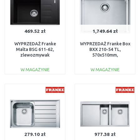
469.52 zł
1,749.64 zł
WYPRZEDAŻ Franke
WYPRZEDAŻ Franke Box
Malta BSG 611-62,
BXX 210-54 TL,
zlewozmywak
570x510mm,
fragranitowy,
127.0369.295
114.0367.769
USZKODZONE
W MAGAZYNIE
W MAGAZYNIE
USZKODZONE
OPAKOWANIE
DO KOSZYKA
DO KOSZYKA
Do porównania
Do porównania
279.10 zł
977.38 zł