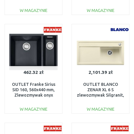
Tectonite® biały
101.0497.695
polarny 125.0331.036
USZKODZONY
W MAGAZYNIE
W MAGAZYNIE
DO KOSZYKA
DO KOSZYKA
Do porównania
Do porównania
462.32 zł
2,101.39 zł
OUTLET Franke Sirius
OUTLET BLANCO
SID 160, 560x440 mm,
ZENAR XL 6 S
Zlewozmywak onyx
zlewozmywak Silgranit,
125.0331.037
jaśmin, komora lewa
USZKODZONY
516954 ROZPAKOWANE
W MAGAZYNIE
W MAGAZYNIE
DO KOSZYKA
DO KOSZYKA
Do porównania
Do porównania