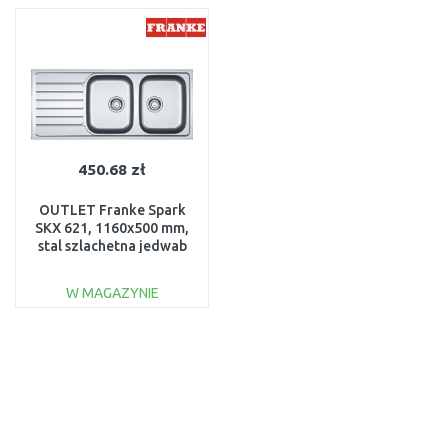
Do porównania
Do porównania
450.68 zł
OUTLET Franke Spark
SKX 621, 1160x500 mm,
stal szlachetna jedwab
101.0504.083
USZKODZONY
W MAGAZYNIE
DO KOSZYKA
Do porównania