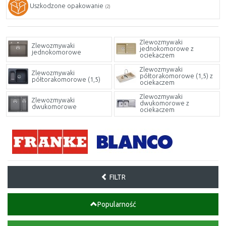
Uszkodzone opakowanie
(2)
Zlewozmywaki
Zlewozmywaki
jednokomorowe z
jednokomorowe
ociekaczem
Zlewozmywaki
Zlewozmywaki
półtorakomorowe (1,5) z
półtorakomorowe (1,5)
ociekaczem
Zlewozmywaki
Zlewozmywaki
dwukomorowe z
dwukomorowe
ociekaczem
FILTR
Popularność