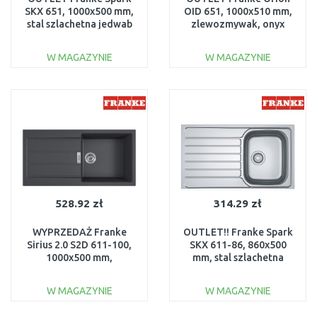
SKX 651, 1000x500 mm,
OID 651, 1000x510 mm,
stal szlachetna jedwab
zlewozmywak, onyx
101.0497.695
114.0286.461
USZKODZONY
USZKODZONY
W MAGAZYNIE
W MAGAZYNIE
DO KOSZYKA
DO KOSZYKA
Do porównania
Do porównania
528.92 zł
314.29 zł
WYPRZEDAŻ Franke
OUTLET!! Franke Spark
Sirius 2.0 S2D 611-100,
SKX 611-86, 860x500
1000x500 mm,
mm, stal szlachetna
zlewozmywak
jedwab 101.0331.024
143.0613.661
W MAGAZYNIE
W MAGAZYNIE
USZKODZONE
DO KOSZYKA
DO KOSZYKA