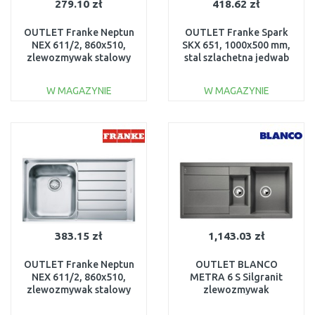
279.10 zł
418.62 zł
OUTLET Franke Neptun
OUTLET Franke Spark
NEX 611/2, 860x510,
SKX 651, 1000x500 mm,
zlewozmywak stalowy
stal szlachetna jedwab
lewy 101.0120.271
101.0497.695
USZKODZONY
USZKODZONY
W MAGAZYNIE
W MAGAZYNIE
DO KOSZYKA
DO KOSZYKA
Do porównania
Do porównania
383.15 zł
1,143.03 zł
OUTLET Franke Neptun
OUTLET BLANCO
NEX 611/2, 860x510,
METRA 6 S Silgranit
zlewozmywak stalowy
zlewozmywak
lewy 101.0120.271
alumetalik z korkiem