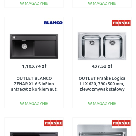
USZKODZONY
aut. 513045 Z
W MAGAZYNIE
W MAGAZYNIE
OTWOREM
DO KOSZYKA
DO KOSZYKA
Do porównania
Do porównania
1,103.74 zł
437.52 zł
OUTLET BLANCO
OUTLET Franke Logica
ZENAR XL 6 S InFino
LLX 620, 790x500 mm,
antracyt z korkiem aut.
zlewozmywak stalowy
komora lewa 523994
101.0153.289
USZKODZONY
USZKODZONY!!!
W MAGAZYNIE
W MAGAZYNIE
DO KOSZYKA
DO KOSZYKA
Do porównania
Do porównania