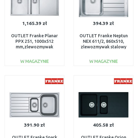
1,165.39 zł
394.39 zł
OUTLET Franke Planar
OUTLET Franke Neptun
PPX 251, 1000x512
NEX 611/2, 860x510,
mm,zlewozmywak
zlewozmywak stalowy
stalowy lewy
lewy 101.0120.271
127.0203.467
USZKODZONY
W MAGAZYNIE
W MAGAZYNIE
USZKODZONY
DO KOSZYKA
DO KOSZYKA
Do porównania
Do porównania
391.90 zł
405.58 zł
OUTLET Franke Spark
OUTLET Franke Orion