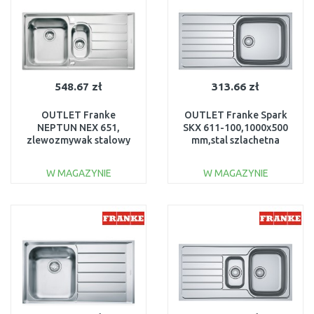
548.67 zł
313.66 zł
OUTLET Franke
OUTLET Franke Spark
NEPTUN NEX 651,
SKX 611-100,1000x500
zlewozmywak stalowy
mm,stal szlachetna
lewy 101.0120.275
jedwab 101.0504.059
USZKODZONY
USZKODZONY
W MAGAZYNIE
W MAGAZYNIE
DO KOSZYKA
DO KOSZYKA
Do porównania
Do porównania