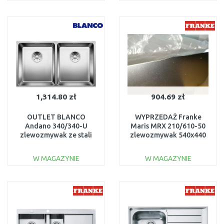
DO KOSZYKA
DO KOSZYKA
Do porównania
Do porównania
1,314.80 zł
904.69 zł
OUTLET BLANCO
WYPRZEDAŻ Franke
Andano 340/340-U
Maris MRX 210/610-50
zlewozmywak ze stali
zlewozmywak 540x440
nierdzewnej 522983
mm USZK. OPAK. I RÓG
USZKODZONY
W MAGAZYNIE
W MAGAZYNIE
DO KOSZYKA
DO KOSZYKA
Do porównania
Do porównania