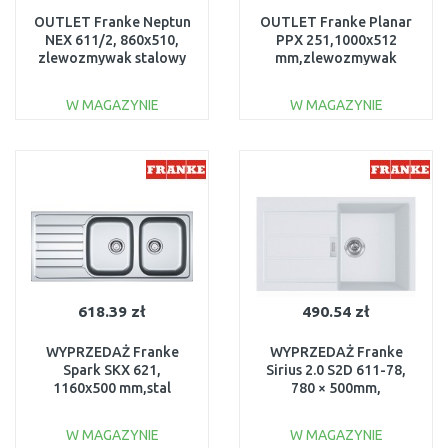
OUTLET Franke Neptun
OUTLET Franke Planar
NEX 611/2, 860x510,
PPX 251,1000x512
zlewozmywak stalowy
mm,zlewozmywak
lewy 101.0120.271
stalowy prawy
USZKODZONY
127.0203.468
W MAGAZYNIE
W MAGAZYNIE
USZKODZONY
DO KOSZYKA
DO KOSZYKA
Do porównania
Do porównania
618.39 zł
490.54 zł
WYPRZEDAŻ Franke
WYPRZEDAŻ Franke
Spark SKX 621,
Sirius 2.0 S2D 611-78,
1160x500 mm,stal
780 × 500mm,
szlachetna jedwab
Zlewozmywak,1430612628
101.0504.083
W MAGAZYNIE
W MAGAZYNIE
USZKODZONE