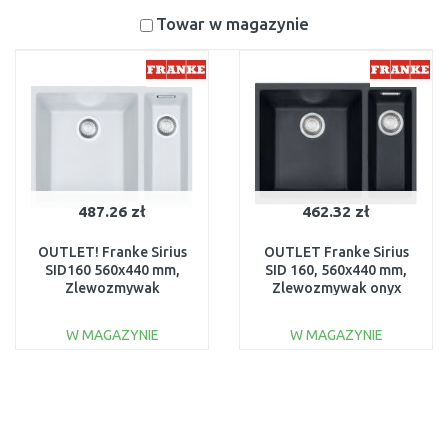
Towar w magazynie
487.26 zł
462.32 zł
OUTLET! Franke Sirius
OUTLET Franke Sirius
SID160 560x440 mm,
SID 160, 560x440 mm,
Zlewozmywak
Zlewozmywak onyx
Tectonite® biały
125.0331.037
polarny 125.0331.036
USZKODZONY
W MAGAZYNIE
W MAGAZYNIE
DO KOSZYKA
DO KOSZYKA
Do porównania
Do porównania