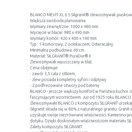
BLANCO MEVIT XL 6 S Silgranit® zlewozmywak piasko
Większa swoboda planowania.
Wymiary zewnętrzne: 1000 x 480 mm
Wycięcie w blacie: 980 x 490 mm
Wymiary komór: 420 x 400 x 190 mm
Typ : 1-komorowy, Z ociekaczem, Odwracalny
Minimalna podbudowa: 60 cm
Materiał: SILGRANIT® PuraDur® II
Zlewozmywak wpuszczany w blat.
Cena obejmuje:
- zawór 3,5 cala z sitkiem,
- zlew posiada kompletny syfon i odpływy
- 2 podfrezowane otwory pod baterię
BLANCO - jeszcze większy komfort w Państwa kuchni. Ur
fascynującym wzornictwem. Już od 1925 roku BLANCO 
Zlewozmywaki BLANCO z kompozytu SILGRANIT urzekają 
Silgranit składa się w 80% z naturalnego granitu. Grani
uzyskuje swoje niezrównane właściwości. Kamienno-jedw
dotyku. Dzięki doskonałym właściwościom materiału SILG
Zalety kompozytu SILGRANIT: