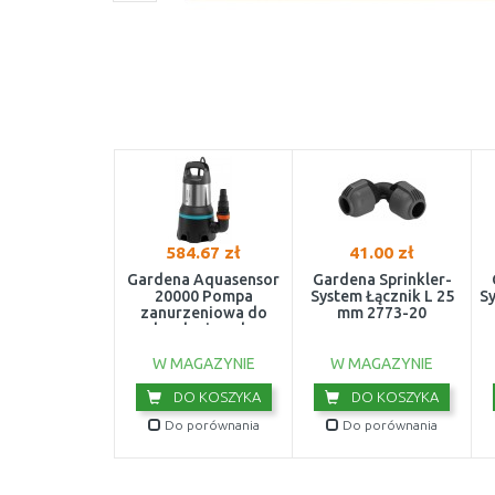
584.67 zł
41.00 zł
Gardena Aquasensor
Gardena Sprinkler-
20000 Pompa
System Łącznik L 25
S
zanurzeniowa do
mm 2773-20
brudnej wody
w
(750W/20 000l/h)
9044-20
W MAGAZYNIE
W MAGAZYNIE
DO KOSZYKA
DO KOSZYKA
Do porównania
Do porównania