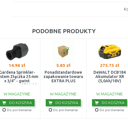
Ko
PODOBNE PRODUKTY
14.96 zł
5.83 zł
275.75 zł
Gardena Sprinkler-
Ponadstandardowe
DeWALT DCB184
ystem Złączka 25 mm
zapakowanie towaru
Akumulator XR
x 3/4" - gwint
EXTRA PLUS
(5,0Ah/18V)
ewnętrzny 2761-20
W MAGAZYNIE
W MAGAZYNIE
W MAGAZYNIE
DO KOSZYKA
DO KOSZYKA
DO KOSZYKA
Do porównania
Do porównania
Do porównania