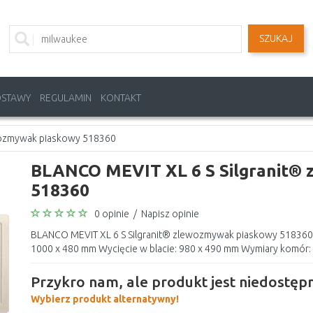
SZUKAJ
OSTAWY
REGULAMIN
KONTAKT
wozmywak piaskowy 518360
BLANCO MEVIT XL 6 S Silgranit®
518360
0 opinie
/
Napisz opinie
BLANCO MEVIT XL 6 S Silgranit® zlewozmywak piaskowy 518360
1000 x 480 mm Wycięcie w blacie: 980 x 490 mm Wymiary komór: 
Przykro nam, ale produkt jest niedostępn
Wybierz produkt alternatywny!