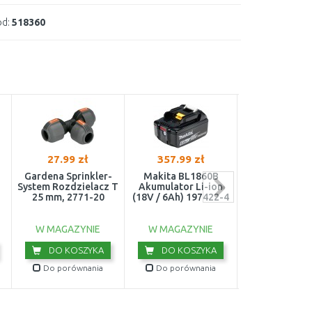
d:
518360
27.99 zł
357.99 zł
293.42 z
Gardena Sprinkler-
Makita BL1860B
Makita BL1
System Rozdzielacz T
Akumulator Li-ion
Akumulator L
25 mm, 2771-20
(18V / 6Ah) 197422-4
18V/5,0 Ah 19
W MAGAZYNIE
W MAGAZYNIE
W MAGAZY
DO KOSZYKA
DO KOSZYKA
DO KOS
Do porównania
Do porównania
Do porówn