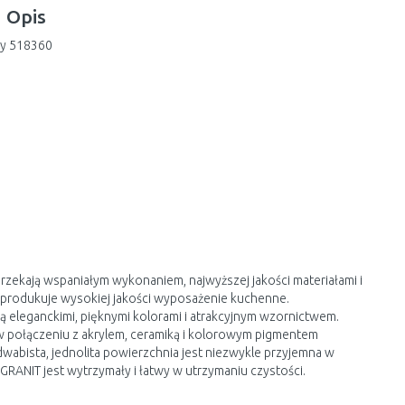
Opis
wy 518360
zekają wspaniałym wykonaniem, najwyższej jakości materiałami i
produkuje wysokiej jakości wyposażenie kuchenne.
eleganckimi, pięknymi kolorami i atrakcyjnym wzornictwem.
t w połączeniu z akrylem, ceramiką i kolorowym pigmentem
abista, jednolita powierzchnia jest niezwykle przyjemna w
RANIT jest wytrzymały i łatwy w utrzymaniu czystości.