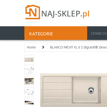
KATEGORIE
CENNIK D
Home
BLANCO MEVIT XL 6 S Silgranit® zle