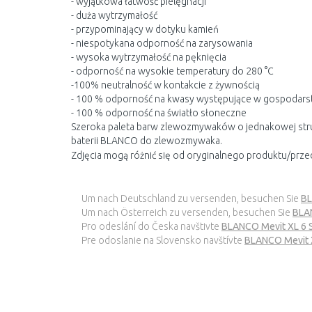
- wyjątkowa łatwość pielęgnacji
- duża wytrzymałość
- przypominający w dotyku kamień
- niespotykana odporność na zarysowania
- wysoka wytrzymałość na pęknięcia
- odporność na wysokie temperatury do 280 °C
-100% neutralność w kontakcie z żywnością
- 100 % odporność na kwasy występujące w gospoda
- 100 % odporność na światło słoneczne
Szeroka paleta barw zlewozmywaków o jednakowej str
baterii BLANCO do zlewozmywaka.
Zdjęcia mogą różnić się od oryginalnego produktu/prze
Um nach Deutschland zu versenden, besuchen Sie
BL
Um nach Österreich zu versenden, besuchen Sie
BLAN
Pro odeslání do Česka navštivte
BLANCO Mevit XL 6 S 
Pre odoslanie na Slovensko navštívte
BLANCO Mevit XL