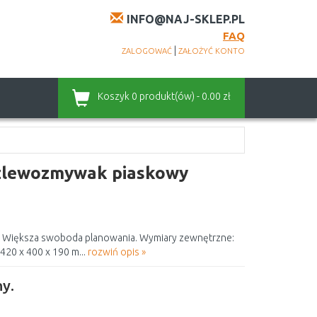
INFO@NAJ-SKLEP.PL
FAQ
|
ZALOGOWAĆ
ZAŁOŻYĆ KONTO
Koszyk
0 produkt(ów) - 0.00 zł
 zlewozmywak piaskowy
 Większa swoboda planowania. Wymiary zewnętrzne:
420 x 400 x 190 m...
rozwiń opis »
y.