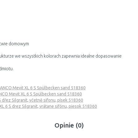
rstwie domowym
ukturze we wszystkich kolorach zapewnia idealne dopasowanie
dmiotu.
ANCO Mevit XL 6 S Spülbecken sand 518360
CO Mevit XL 6 S Spülbecken sand 518360
dřez Silgranit, včetně sifonu, písek 518360
 6 S drez Silgranit, vrátane sifónu, piesok 518360
Opinie (0)