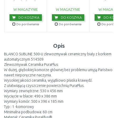
brudnej wody
wewnętrzny 2
(750W/20 000l/h)
9044-20
W MAGAZYNIE
W MAGAZYNIE
W MAGAZY
DO KOSZYKA
DO KOSZYKA
DO KOSZ
Do porównania
Do porównania
Do porówn
Opis
BLANCO SUBLINE 500-U zlewozmywak ceramiczny biały z korkiem
automatycznym 514509
Zlewozmywak Ceramika PuraPlus
W dużej, głębokiej komorze głównej bez problemu umyją Państwo
nawet nieporęczne naczynia.
Wysokiej jakości ceramika, wyjątkowo płaska krawędź.
Z ułatwiającą czyszczenie powierzchnią PuraPlus.
Wymiary zewnętrzne: 530 x 456 mm
Wycięcie w blacie: 490 x 386 mm
Wymiary komór: 500 x 396 x 185 mm
Typ : 1 -komorowy
Minimalna podbudowa: 60 cm
Materiał: Ceramika PuraPlus®