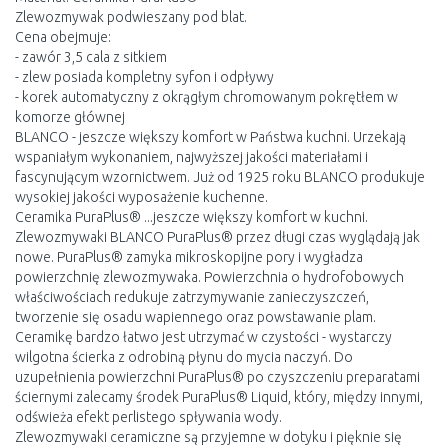
Zlewozmywak podwieszany pod blat.
Cena obejmuje:
- zawór 3,5 cala z sitkiem
- zlew posiada kompletny syfon i odpływy
- korek automatyczny z okrągłym chromowanym pokrętłem w
komorze głównej
BLANCO - jeszcze większy komfort w Państwa kuchni. Urzekają
wspaniałym wykonaniem, najwyższej jakości materiałami i
fascynującym wzornictwem. Już od 1925 roku BLANCO produkuje
wysokiej jakości wyposażenie kuchenne.
Ceramika PuraPlus® ...jeszcze większy komfort w kuchni.
Zlewozmywaki BLANCO PuraPlus® przez długi czas wyglądają jak
nowe. PuraPlus® zamyka mikroskopijne pory i wygładza
powierzchnię zlewozmywaka. Powierzchnia o hydrofobowych
właściwościach redukuje zatrzymywanie zanieczyszczeń,
tworzenie się osadu wapiennego oraz powstawanie plam.
Ceramikę bardzo łatwo jest utrzymać w czystości - wystarczy
wilgotna ścierka z odrobiną płynu do mycia naczyń. Do
uzupełnienia powierzchni PuraPlus® po czyszczeniu preparatami
ściernymi zalecamy środek PuraPlus® Liquid, który, między innymi,
odświeża efekt perlistego spływania wody.
Zlewozmywaki ceramiczne są przyjemne w dotyku i pięknie się