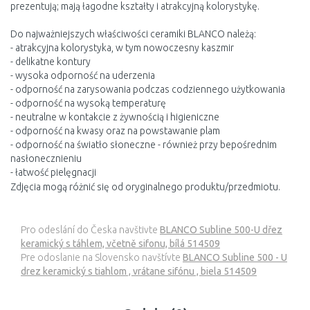
prezentują; mają łagodne kształty i atrakcyjną kolorystykę.
Do najważniejszych właściwości ceramiki BLANCO należą:
- atrakcyjna kolorystyka, w tym nowoczesny kaszmir
- delikatne kontury
- wysoka odporność na uderzenia
- odporność na zarysowania podczas codziennego użytkowania
- odporność na wysoką temperaturę
- neutralne w kontakcie z żywnością i higieniczne
- odporność na kwasy oraz na powstawanie plam
- odporność na światło słoneczne - również przy bepośrednim
nasłonecznieniu
- łatwość pielęgnacji
Zdjęcia mogą różnić się od oryginalnego produktu/przedmiotu.
Pro odeslání do Česka navštivte
BLANCO Subline 500-U dřez
keramický s táhlem, včetně sifonu, bílá 514509
Pre odoslanie na Slovensko navštívte
BLANCO Subline 500 - U
drez keramický s tiahlom , vrátane sifónu , biela 514509