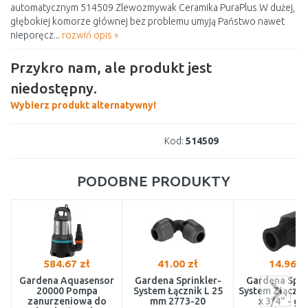
automatycznym 514509 Zlewozmywak Ceramika PuraPlus W dużej,
głębokiej komorze głównej bez problemu umyją Państwo nawet
nieporęcz...
rozwiń opis »
Przykro nam, ale produkt jest
niedostępny.
Wybierz produkt alternatywny!
Kod:
514509
PODOBNE PRODUKTY
584.67 zł
41.00 zł
14.96 z
Gardena Aquasensor
Gardena Sprinkler-
Gardena Spri
20000 Pompa
System Łącznik L 25
System Złączk
zanurzeniowa do
mm 2773-20
x 3/4" - gw