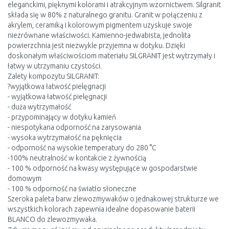
eleganckimi, pięknymi kolorami i atrakcyjnym wzornictwem. Silgranit
składa się w 80% z naturalnego granitu. Granit w połączeniu z
akrylem, ceramiką i kolorowym pigmentem uzyskuje swoje
niezrównane właściwości. Kamienno-jedwabista, jednolita
powierzchnia jest niezwykle przyjemna w dotyku. Dzięki
doskonałym właściwościom materiału SILGRANIT jest wytrzymały i
łatwy w utrzymaniu czystości.
Zalety kompozytu SILGRANIT:
?wyjątkowa łatwość pielęgnacji
- wyjątkowa łatwość pielęgnacji
- duża wytrzymałość
- przypominający w dotyku kamień
- niespotykana odporność na zarysowania
- wysoka wytrzymałość na pęknięcia
- odporność na wysokie temperatury do 280 °C
-100% neutralność w kontakcie z żywnością
- 100 % odporność na kwasy występujące w gospodarstwie
domowym
- 100 % odporność na światło słoneczne
Szeroka paleta barw zlewozmywaków o jednakowej strukturze we
wszystkich kolorach zapewnia idealne dopasowanie baterii
BLANCO do zlewozmywaka.