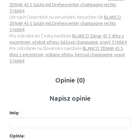
ZENAR 45 S Spüle mit Drehexcenter champagne rechts
516664
Um nach Österreich zu versenden, besuchen Sie
BLANCO
ZENAR 45 S Spüle mit Drehexcenter champagne rechts
516664
Pro odeslání do Česka navštivte
BLANCO Zenar 45 S dřez s
excentrem, včetně sifonu, béžová champagne, pravý 516664
Pre odoslanie na Slovensko navštívte
BLANCO ZENAR 45 S
drez s excentrom, vrátane sifónu, béžová champagne, pravý
516664
Opinie (0)
Napisz opinie
Imię:
Opinia: