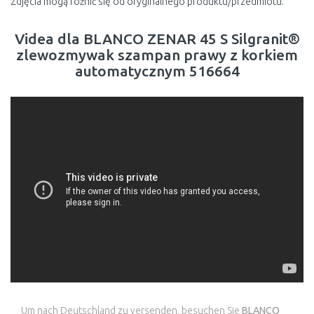
Zdjęcia mogą różnić się od oryginalnego produktu/przedmiotu.
Videa dla BLANCO ZENAR 45 S Silgranit®
zlewozmywak szampan prawy z korkiem
automatycznym 516664
Um nach Deutschland zu versenden, besuchen Sie
BLANCO