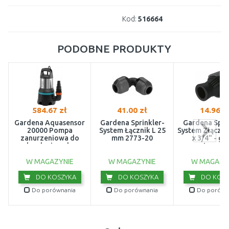
Kod:
516664
PODOBNE PRODUKTY
584.67 zł
41.00 zł
14.96 z
Gardena Aquasensor
Gardena Sprinkler-
Gardena Spri
20000 Pompa
System Łącznik L 25
System Złączk
zanurzeniowa do
mm 2773-20
x 3/4" - gw
brudnej wody
wewnętrzny 2
(750W/20 000l/h)
9044-20
W MAGAZYNIE
W MAGAZYNIE
W MAGAZY
DO KOSZYKA
DO KOSZYKA
DO KOSZ
Do porównania
Do porównania
Do porówn