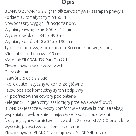
Opis
BLANCO ZENAR 45 S Silgranit® zlewozmywak szampan prawy z
korkiem automatycznym 516664
Nowoczesny wygląd i funkcjonalność.
Wymiary zewnętrzne: 860 x 510 mm
Wycięcie w blacie: 840 x 490 mm
Wymiary komór: 400 x 345 x 190 mm
Typ : 1-komorowy, Z ociekaczem, Komora z prawej strony
Minimalna podbudowa: 45 cm
Materiał: SILGRANIT® PuraDur® II
Zlewozmywak wpuszczany w blat.
Cena obejmuje:
- zawór 3,5 cala z sitkiem,
- korek automatyczny w komorze głównej
- zlew posiada kompletny syfon i odpływy
- 4 podfrezowane otwory pod baterię
- elegancki i higieniczny, zasłonięty przelew C-overflow®
BLANCO - jeszcze większy komfort w Państwa kuchni. Urzekają
wspaniałym wykonaniem, najwyższej jakości materiałami i
fascynującym wzornictwem. Już od 1925 roku BLANCO produkuje
wysokiej jakości wyposażenie kuchenne.
Zlewozmywaki BLANCO z kompozytu SILGRANIT urzekają