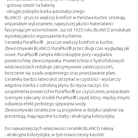
- gotowy otwór na baterię
- okrągłe pokrętło korka automatycznego
BLANCO - jeszcze większy komfort w Państwa kuchni. Urzekają
wspaniałym wykonaniem, najwyższej jakości materiałami i
fascynującym wzornictwem. Już od 1925 roku BLANCO produkuje
wysokiej jakości wyposażenie kuchenne.
Ceramika PuraPlus® ...jeszcze większy komfort w kuchni.
Zlewozmywaki BLANCO PuraPlus® przez długi czas wyglądają jak
nowe. PuraPlus® zamyka mikroskopijne pory i wygładza
powierzchnię zlewozmywaka. Powierzchnia o hydrofobowych
właściwościach redukuje zatrzymywanie zanieczyszczeń,
tworzenie się osadu wapiennego oraz powstawanie plam.
Ceramikę bardzo łatwo jest utrzymać w czystości - wystarczy
wilgotna ścierka z odrobiną płynu do mycia naczyń. Do
uzupełnienia powierzchni PuraPlus® po czyszczeniu preparatami
ściernymi zalecamy środek PuraPlus® Liquid, który, między innymi,
odświeża efekt perlistego spływania wody.
Zlewozmywaki ceramiczne są przyjemne w dotyku i pięknie się
prezentują; mają łagodne kształty i atrakcyjną kolorystykę.
Do najważniejszych właściwości ceramiki BLANCO należą:
- atrakcyjna kolorystyka, w tym nowoczesny kaszmir