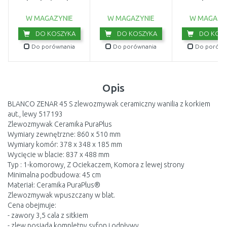
brudnej wody
wewnętrzny 2
(750W/20 000l/h)
9044-20
W MAGAZYNIE
W MAGAZYNIE
W MAGAZY
DO KOSZYKA
DO KOSZYKA
DO KOSZ
Do porównania
Do porównania
Do porówn
Opis
BLANCO ZENAR 45 S zlewozmywak ceramiczny wanilia z korkiem
aut., lewy 517193
Zlewozmywak Ceramika PuraPlus
Wymiary zewnętrzne: 860 x 510 mm
Wymiary komór: 378 x 348 x 185 mm
Wycięcie w blacie: 837 x 488 mm
Typ : 1-komorowy, Z Ociekaczem, Komora z lewej strony
Minimalna podbudowa: 45 cm
Materiał: Ceramika PuraPlus®
Zlewozmywak wpuszczany w blat.
Cena obejmuje:
- zawory 3,5 cala z sitkiem
- zlew posiada kompletny syfon i odpływy