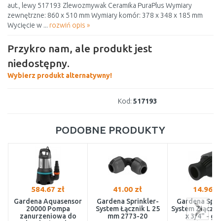
aut., lewy 517193 Zlewozmywak Ceramika PuraPlus Wymiary
zewnętrzne: 860 x 510 mm Wymiary komór: 378 x 348 x 185 mm
Wycięcie w ...
rozwiń opis »
Przykro nam, ale produkt jest
niedostępny.
Wybierz produkt alternatywny!
Kod:
517193
PODOBNE PRODUKTY
584.67 zł
41.00 zł
14.96 z
Gardena Aquasensor
Gardena Sprinkler-
Gardena Spri
20000 Pompa
System Łącznik L 25
System Złączk
zanurzeniowa do
mm 2773-20
x 3/4" - gw