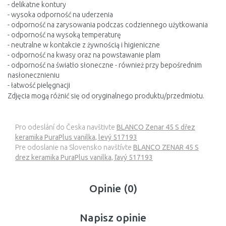
- delikatne kontury
- wysoka odporność na uderzenia
- odporność na zarysowania podczas codziennego użytkowania
- odporność na wysoką temperaturę
- neutralne w kontakcie z żywnością i higieniczne
- odporność na kwasy oraz na powstawanie plam
- odporność na światło słoneczne - również przy bepośrednim
nasłonecznieniu
- łatwość pielęgnacji
Zdjęcia mogą różnić się od oryginalnego produktu/przedmiotu.
Pro odeslání do Česka navštivte
BLANCO Zenar 45 S dřez
keramika PuraPlus vanilka, levý 517193
Pre odoslanie na Slovensko navštívte
BLANCO ZENAR 45 S
drez keramika PuraPlus vanilka, ľavý 517193
Opinie (0)
Napisz opinie