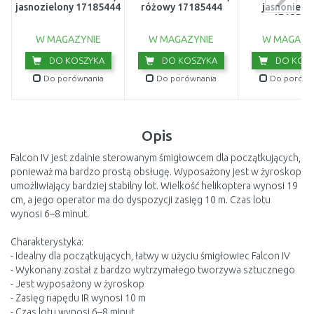
jasnozielony 17185444
różowy 17185444
jasnoniebie
1718544
W MAGAZYNIE
W MAGAZYNIE
W MAGAZY
DO KOSZYKA
DO KOSZYKA
DO KOSZ
Do porównania
Do porównania
Do porówn
Opis
Falcon IV jest zdalnie sterowanym śmigłowcem dla początkujących,
ponieważ ma bardzo prostą obsługę. Wyposażony jest w żyroskop
umożliwiający bardziej stabilny lot. Wielkość helikoptera wynosi 19
cm, a jego operator ma do dyspozycji zasięg 10 m. Czas lotu
wynosi 6–8 minut.
Charakterystyka:
- Idealny dla początkujących, łatwy w użyciu śmigłowiec Falcon IV
- Wykonany został z bardzo wytrzymałego tworzywa sztucznego
- Jest wyposażony w żyroskop
- Zasięg napędu IR wynosi 10 m
- Czas lotu wynosi 6–8 minut