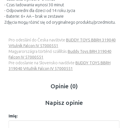
- Czas ładowania wynosi 30 minut
- Odpowiedni dla dzieci od 14 roku życia
- Baterie: 6× AA – brak w zestawie
Zdjęcia mogą różnić się od oryginalnego produktu/przedmiotu.
Pro odeslání do Česka navštivte
BUDDY TOYS BBRH 319040
Vrtulník Falcon IV 57000551
Magyarországra történő szállítás
Buddy Toys BRH 319040
Falcon IV 57000551
Pre odoslanie na Slovensko navštívte
BUDDY TOYS BBRH
319040 Vrtuľník Falcon IV 57000551
Opinie (0)
Napisz opinie
Imię: