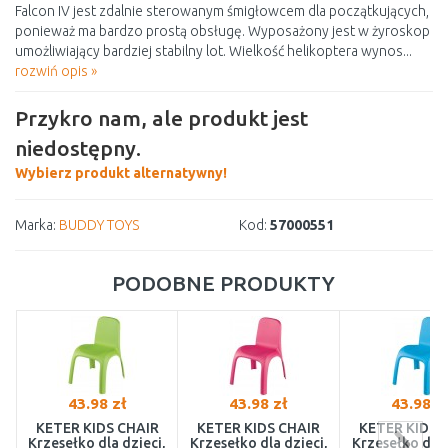
Falcon IV jest zdalnie sterowanym śmigłowcem dla początkujących,
ponieważ ma bardzo prostą obsługę. Wyposażony jest w żyroskop
umożliwiający bardziej stabilny lot. Wielkość helikoptera wynos...
rozwiń opis »
Przykro nam, ale produkt jest
niedostępny.
Wybierz produkt alternatywny!
Marka:
BUDDY TOYS
Kod:
57000551
PODOBNE PRODUKTY
43.98 zł
43.98 zł
43.98 z
KETER KIDS CHAIR
KETER KIDS CHAIR
KETER KIDS 
Krzesełko dla dzieci,
Krzesełko dla dzieci,
Krzesełko dla 