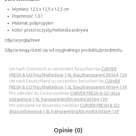
Wymiary: 12,5 x 12,5 x 12,5 cm
Pojemność: 1,0 l
Materiał: polipropylen
Kolor: przezroczysty/niebieska pokrywa
zdjęcia poglądowe
Zdjęcia mogą różnić się od oryginalnego produktu/przedmiotu.
Um nach Österreich zu versenden, besuchen Sie
CURVER
FRESH & GO Frischhaltedose 1,0L blau/transparent 00564-139
Um nach Deutschland zu versenden, besuchen Sie
CURVER
FRESH & GO Frischhaltedose 1,0L blau/transparent 00564-139
Pro odeslání do Česka navštivte
CURVER FRESH & GO dóza
potravinová 1,0L transparentní/tm.modrá 00564-139
Pre odoslanie na Slovensko navštívte
CURVER FRESH & GO
dóza potravinová 1,0L transparentná/tm.modrá 00564-139
Opinie (0)