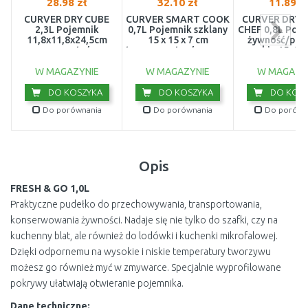
28.98 zł
32.10 zł
11.89 z
CURVER DRY CUBE
CURVER SMART COOK
CURVER DRY 
2,3L Pojemnik
0,7L Pojemnik szklany
CHEF 0,8L Poje
11,8x11,8x24,5cm
15 x 15 x 7 cm
żywność/pro
przezroczysty/szary
transparentny/czerwony
sypkie 15x9x
03512-840
00115-472
04341-36
W MAGAZYNIE
W MAGAZYNIE
W MAGAZY
DO KOSZYKA
DO KOSZYKA
DO KOSZ
Do porównania
Do porównania
Do porówn
Opis
FRESH & GO 1,0L
Praktyczne pudełko do przechowywania, transportowania,
konserwowania żywności. Nadaje się nie tylko do szafki, czy na
kuchenny blat, ale również do lodówki i kuchenki mikrofalowej.
Dzięki odpornemu na wysokie i niskie temperatury tworzywu
możesz go również myć w zmywarce. Specjalnie wyprofilowane
pokrywy ułatwiają otwieranie pojemnika.
Dane techniczne: