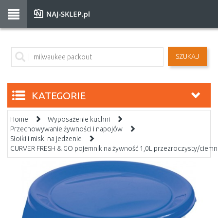
SZUKAJ
KATEGORIE
Home
Wyposażenie kuchni
Przechowywanie żywności i napojów
Słoiki i miski na jedzenie
CURVER FRESH & GO pojemnik na żywność 1,0L przezroczysty/ciemn