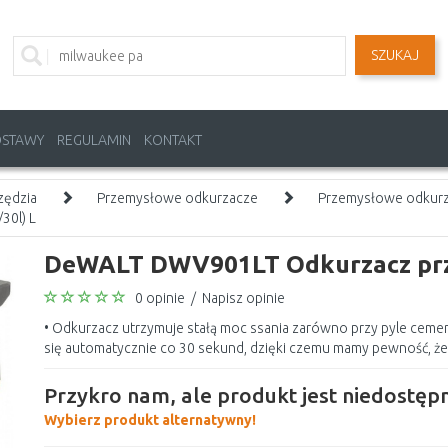
SZUKAJ
OSTAWY
REGULAMIN
KONTAKT
zędzia
Przemysłowe odkurzacze
Przemysłowe odkur
0l) L
DeWALT DWV901LT Odkurzacz prz
0 opinie
/
Napisz opinie
• Odkurzacz utrzymuje stałą moc ssania zarówno przy pyle cemen
się automatycznie co 30 sekund, dzięki czemu mamy pewność, że 
Przykro nam, ale produkt jest niedostępn
Wybierz produkt alternatywny!