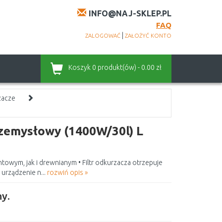
INFO@NAJ-SKLEP.PL
FAQ
|
ZALOGOWAĆ
ZAŁOŻYĆ KONTO
Koszyk
0 produkt(ów) - 0.00 zł
zacze
emysłowy (1400W/30l) L
towym, jak i drewnianym • Filtr odkurzacza otrzepuje
urządzenie n...
rozwiń opis »
y.