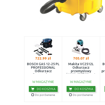
722.99 zł
705.07 zł
BOSCH GAS 12-25 PL
Makita VC2512L
B
PROFESSIONAL
Odkurzacz
Odkurzacz
przemysłowy
pr
Przemysłowy
(1000W/25l) klasa L
060197C100
W MAGAZYNIE
W MAGAZYNIE
DO KOSZYKA
DO KOSZYKA
Do porównania
Do porównania