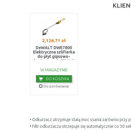
KLIEN
2,126.71 zł
DeWALT DWE7800
Elektryczna szlifierka
do płyt gipsowo-
kartonowych (530W/
225mm)
W MAGAZYNIE
DO KOSZYKA
Do porównania
• Odkurzacz utrzymuje stałą moc ssania zarówno przy 
• Filtr odkurzacza otrzepuje się automatycznie co 30 s