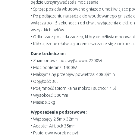
będzie utrzymywać stałą moc ssania
• Sprzęt posiada wbudowane gniazdo umożliwiające pod
• Po podłączeniu narzędzia do wbudowanego gniazda o
wyłącza po 15 sekundach od chwili wyłączenia elektro
wszystkich pyłów
• Odkurzacz posiada zaczep, który umożliwia mocowani
• Kółka jezdne ułatwiają przemieszczanie się z odkurza
Dane techniczne:
• Znamionowa moc wyjściowa: 2200W
• Moc pobierana: 1400W
• Maksymalny przepływ powietrza: 4080l/min
• Objętość: 30l
• Poejmność zbiornika na mokro i sucho: 17.5l
• Wysokość: 500mm
• Masa: 9.5kg
Wyposażenie podstawowe:
• Wąż ssący 2.5m x 32mm
• Adapter AirLock 35mm
• Papierowy worek na pył