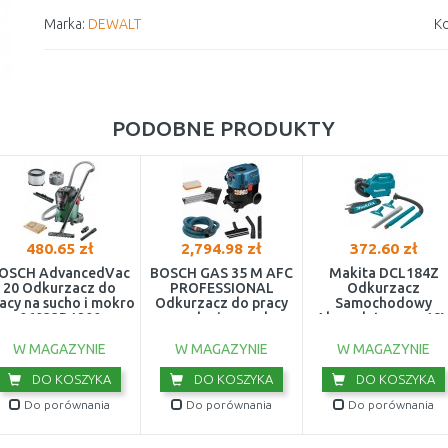
Marka:
DEWALT
Ko
PODOBNE PRODUKTY
480.65 zł
2,794.98 zł
372.60 zł
OSCH AdvancedVac
BOSCH GAS 35 M AFC
Makita DCL184Z
20 Odkurzacz do
PROFESSIONAL
Odkurzacz
acy na sucho i mokro
Odkurzacz do pracy
Samochodowy
06033D1200
na sucho i na mokro
Akumulatorowy 18
06019C3100
W MAGAZYNIE
W MAGAZYNIE
W MAGAZYNIE
DO KOSZYKA
DO KOSZYKA
DO KOSZYKA
Do porównania
Do porównania
Do porównania