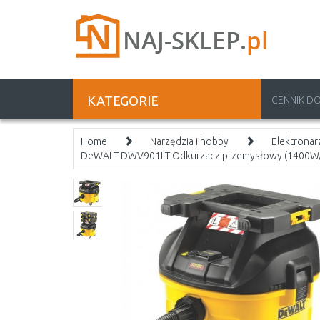
KATEGORIE
CENNIK D
Home
Narzędzia i hobby
Elektronar
DeWALT DWV901LT Odkurzacz przemysłowy (1400W/3