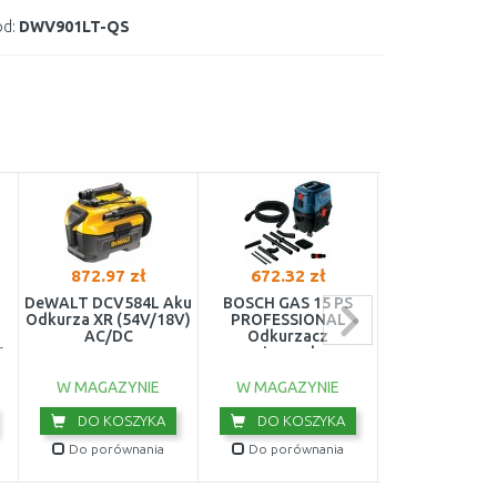
d:
DWV901LT-QS
872.97 zł
672.32 zł
2,715.03 
DeWALT DCV584L Aku
BOSCH GAS 15 PS
BOSCH GAS 35
Odkurza XR (54V/18V)
PROFESSIONAL
PROFESSIO
AC/DC
Odkurzacz
Odkurzacz do
V
uniwersalny
na sucho i na
06019E5100
06019C32
W MAGAZYNIE
W MAGAZYNIE
W MAGAZY
DO KOSZYKA
DO KOSZYKA
DO KOS
Do porównania
Do porównania
Do porówn