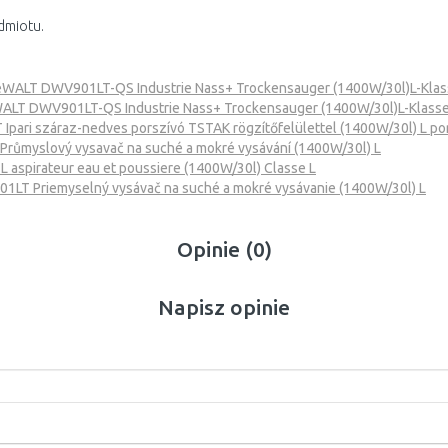
dmiotu.
WALT DWV901LT-QS Industrie Nass+ Trockensauger (1400W/30l)L-Klas
ALT DWV901LT-QS Industrie Nass+ Trockensauger (1400W/30l)L-Klass
ari száraz-nedves porszívó TSTAK rögzítőfelülettel (1400W/30l) L po
ůmyslový vysavač na suché a mokré vysávání (1400W/30l) L
spirateur eau et poussiere (1400W/30l) Classe L
T Priemyselný vysávač na suché a mokré vysávanie (1400W/30l) L
Opinie (0)
Napisz opinie