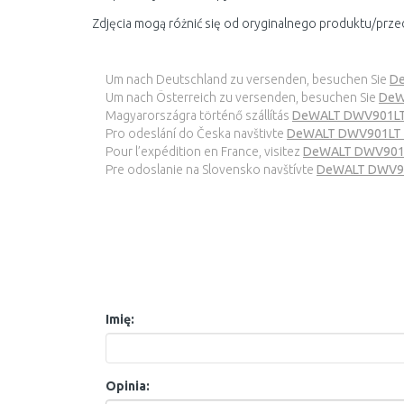
Zdjęcia mogą różnić się od oryginalnego produktu/prze
Um nach Deutschland zu versenden, besuchen Sie
De
Um nach Österreich zu versenden, besuchen Sie
DeW
Magyarországra történő szállítás
DeWALT DWV901LT Ip
Pro odeslání do Česka navštivte
DeWALT DWV901LT Pr
Pour l’expédition en France, visitez
DeWALT DWV901L a
Pre odoslanie na Slovensko navštívte
DeWALT DWV901L
Imię:
Opinia: