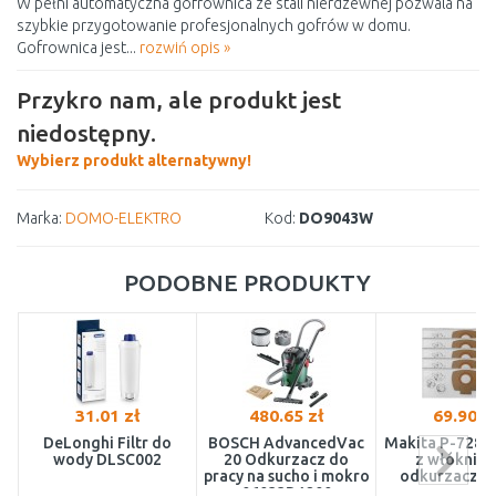
W pełni automatyczna gofrownica ze stali nierdzewnej pozwala na
szybkie przygotowanie profesjonalnych gofrów w domu.
Gofrownica jest...
rozwiń opis »
Przykro nam, ale produkt jest
niedostępny.
Wybierz produkt alternatywny!
Marka:
DOMO-ELEKTRO
Kod:
DO9043W
PODOBNE PRODUKTY
31.01 zł
480.65 zł
69.90 z
DeLonghi Filtr do
BOSCH AdvancedVac
Makita P-7289
wody DLSC002
20 Odkurzacz do
z włókniny
pracy na sucho i mokro
odkurzacza, 5
06033D1200