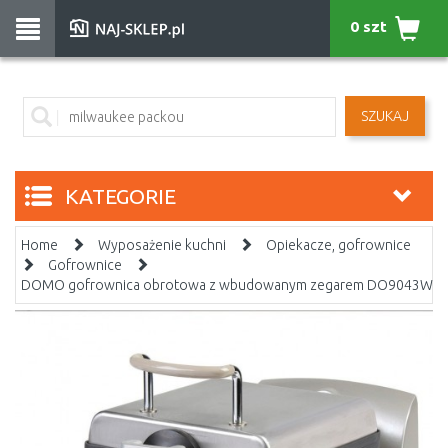
0 szt
SZUKAJ
KATEGORIE
Home
Wyposażenie kuchni
Opiekacze, gofrownice
Gofrownice
DOMO gofrownica obrotowa z wbudowanym zegarem DO9043W