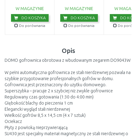
W MAGAZYNIE
W MAGAZYNIE
W MAGAZY
DO KOSZYKA
DO KOSZYKA
DO KOSZ
Do porównania
Do porównania
Do porówn
Opis
DOMO gofrownica obrotowa z wbudowanym zegarem DO9043W
W pełni automatyczna gofrownica ze stali nierdzewnej pozwala na
szybkie przygotowanie profesjonalnych gofrów w domu.
Gofrownica jest przeznaczony do użytku domowego.
Superszybka – pracuje 2 x szybciej niż zwykle gofrownice
Regulowany czas gotowania (1:30 do 4:00 min)
Głębokość blachy do pieczenia 1 cm
Elegancki wygląd stali nierdzewnej
Wielkość gofrów 8,5 x 14,5 cm (4 x 7 sztuk)
Ociekacz
Płyty z powłoką nieprzywierającą
SU430 jest specjalny materiał magnetyczny ze stali nierdzewnej o