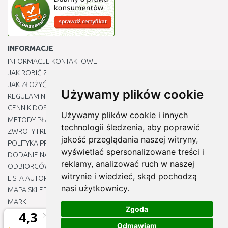
INFORMACJE
INFORMACJE KONTAKTOWE
JAK ROBIĆ ZAKUPY ?
JAK ZŁOŻYĆ REKLAMACJĘ
Używamy plików cookie
REGULAMIN
CENNIK DOSTAWY
Używamy plików cookie i innych
METODY PŁATNOŚCI
technologii śledzenia, aby poprawić
ZWROTY I REKLAMACJE PRODUKTÓW
jakość przeglądania naszej witryny,
POLITYKA PRYWATNOŚCI
wyświetlać spersonalizowane treści i
DODANIE NASZYCH ADRESÓW E-MAIL DO LISTY ZAUFANYCH
reklamy, analizować ruch w naszej
ODBIORCÓW
witrynie i wiedzieć, skąd pochodzą
LISTA AUTORYZOWANYCH CENTRÓW SERWISOWYCH
nasi użytkownicy.
MAPA SKLEPU
MARKI
Zgoda
BLOGU
EDYTUJ MOJE PREFERENCJE DOTYCZĄCE PLIKÓW COOKIE
Odmawiam