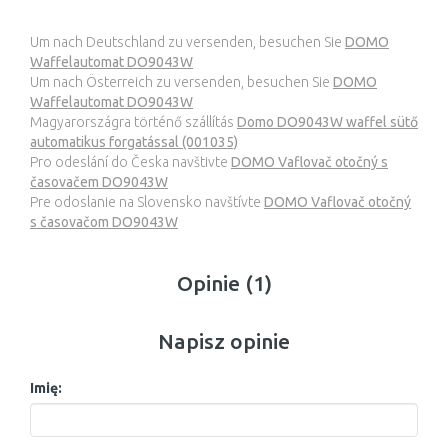
Um nach Deutschland zu versenden, besuchen Sie
DOMO
Waffelautomat DO9043W
Um nach Österreich zu versenden, besuchen Sie
DOMO
Waffelautomat DO9043W
Magyarországra történő szállítás
Domo DO9043W waffel sütő
automatikus forgatással (001035)
Pro odeslání do Česka navštivte
DOMO Vaflovač otočný s
časovačem DO9043W
Pre odoslanie na Slovensko navštívte
DOMO Vaflovač otočný
s časovačom DO9043W
Opinie (1)
Napisz opinie
Imię: