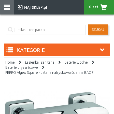
0 szt
SZUKAJ
KATEGORIE
Home
Łazienka i sanitaria
Baterie wodne
Baterie prysznicowe
FERRO Algeo Square - bateria natryskowa ścienna BAQ7