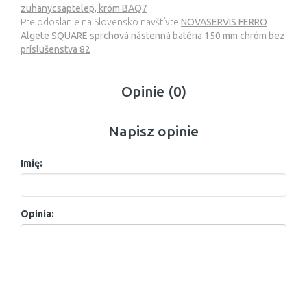
zuhanycsaptelep, króm BAQ7
Pre odoslanie na Slovensko navštívte
NOVASERVIS FERRO
Algete SQUARE sprchová nástenná batéria 150 mm chróm bez
príslušenstva 82
Opinie (0)
Napisz opinie
Imię:
Opinia: