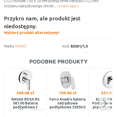
G1/2 rozstaw 150 ± 20 mm podłączenie natrysku G1/2 bez
zestawu natryskowego chrom ...
rozwiń opis »
Przykro nam, ale produkt jest
niedostępny.
Wybierz produkt alternatywny!
Marka:
FERRO
Kod:
82061/1,0
PODOBNE PRODUKTY
368.08 zł
109.00 zł
321.12 z
RAVAK ROSA RS
Ferro Kvadro bateria
KLUDI BAL
061.00 Bateria
natryskowa
Podtynkowa b
podtynkowa z
podtynkowa 35050.0
prysznicowa,
włącznikiem X070014
5271805