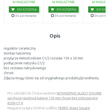
W MAGAZYNIE
W MAGAZYNIE
W MAGAZY
DO KOSZYKA
DO KOSZYKA
DO KOSZ
Do porównania
Do porównania
Do porówn
Opis
regulator ceramiczny
montaż naścienny
przyłącze mimośrodowe G1/2 rozstaw 150 ± 20 mm
podłączenie natrysku G1/2
bez zestawu natryskowego
chrom
Zdjęcia mogą różnić się od oryginalnego produktu/przedmiotu.
Pro odeslání do Česka navštivte
NOVASERVIS ALGEO SQUARE
sprchová nástěnná baterie 150 mm chrom bez příslušenství
82061/1,0
Magyarországra történő szállítás
FERRO Algeo Square