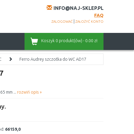
INFO@NAJ-SKLEP.PL
FAQ
|
ZALOGOWAĆ
ZAŁOŻYĆ KONTO
Koszyk
0 produkt(ów) - 0.00 zł
C
Ferro Audrey szczotka do WC AD17
7
65 mm ...
rozwiń opis »
y.
d:
66159,0