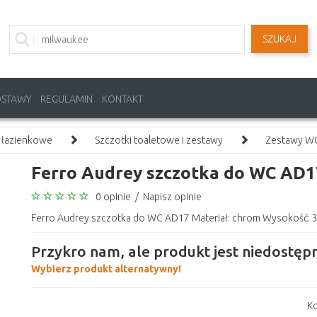
SZUKAJ
OSTAWY
REGULAMIN
KONTAKT
 łazienkowe
Szczotki toaletowe i zestawy
Zestawy W
Ferro Audrey szczotka do WC AD1
0 opinie
/
Napisz opinie
Ferro Audrey szczotka do WC AD17 Materiał: chrom Wysokość: 3
Przykro nam, ale produkt jest niedostępn
Wybierz produkt alternatywny!
Ko