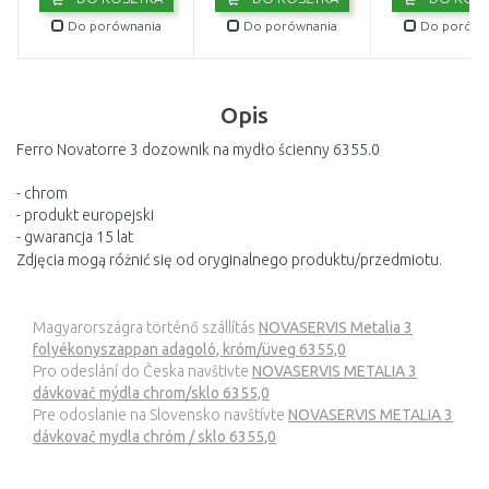
Do porównania
Do porównania
Do porówn
Opis
Ferro Novatorre 3 dozownik na mydło ścienny 6355.0
- chrom
- produkt europejski
- gwarancja 15 lat
Zdjęcia mogą różnić się od oryginalnego produktu/przedmiotu.
Magyarországra történő szállítás
NOVASERVIS Metalia 3
folyékonyszappan adagoló, króm/üveg 6355,0
Pro odeslání do Česka navštivte
NOVASERVIS METALIA 3
dávkovač mýdla chrom/sklo 6355,0
Pre odoslanie na Slovensko navštívte
NOVASERVIS METALIA 3
dávkovač mydla chróm / sklo 6355,0