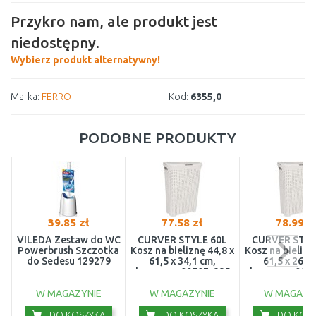
Przykro nam, ale produkt jest
niedostępny.
Wybierz produkt alternatywny!
Marka:
FERRO
Kod:
6355,0
PODOBNE PRODUKTY
39.85 zł
77.58 zł
78.99 z
VILEDA Zestaw do WC
CURVER STYLE 60L
CURVER STYL
Powerbrush Szczotka
Kosz na bieliznę 44,8 x
Kosz na bielizn
do Sedesu 129279
61,5 x 34,1 cm,
61,5 x 26,5
kremowy 00707-885
kremowy 007
W MAGAZYNIE
W MAGAZYNIE
W MAGAZY
DO KOSZYKA
DO KOSZYKA
DO KOSZ