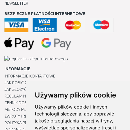
NEWSLETTER
BEZPIECZNE PŁATNOŚCI INTERNETOWE
INFORMACJE
INFORMACJE KONTAKTOWE
JAK ROBIĆ ZAKUPY ?
JAK ZŁOŻYĆ REKLAMACJĘ
Używamy plików cookie
REGULAMIN
CENNIK DOSTAWY
Używamy plików cookie i innych
METODY PŁATNOŚCI
technologii śledzenia, aby poprawić
ZWROTY I REKLAMACJE PRODUKTÓW
jakość przeglądania naszej witryny,
POLITYKA PRYWATNOŚCI
wyświetlać spersonalizowane treści i
DODANIE NASZYCH ADRESÓW E-MAIL DO LISTY ZAUFANYCH