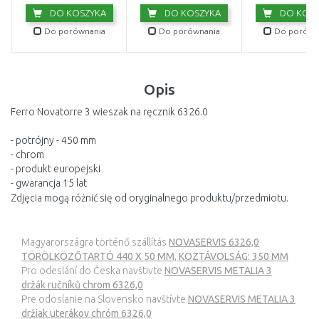
DO KOSZYKA
DO KOSZYKA
DO KOSZ
Do porównania
Do porównania
Do porówn
Opis
Ferro Novatorre 3 wieszak na ręcznik 6326.0
- potrójny - 450 mm
- chrom
- produkt europejski
- gwarancja 15 lat
Zdjęcia mogą różnić się od oryginalnego produktu/przedmiotu.
Magyarországra történő szállítás
NOVASERVIS 6326,0
TÖRÖLKÖZŐTARTÓ 440 X 50 MM, KÖZTÁVOLSÁG: 350 MM
Pro odeslání do Česka navštivte
NOVASERVIS METALIA 3
držák ručníků chrom 6326,0
Pre odoslanie na Slovensko navštívte
NOVASERVIS METALIA 3
držiak uterákov chróm 6326,0