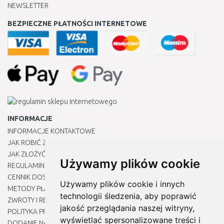
NEWSLETTER
BEZPIECZNE PŁATNOŚCI INTERNETOWE
INFORMACJE
INFORMACJE KONTAKTOWE
JAK ROBIĆ ZAKUPY ?
JAK ZŁOŻYĆ REKLAMACJĘ
Używamy plików cookie
REGULAMIN
CENNIK DOSTAWY
Używamy plików cookie i innych
METODY PŁATNOŚCI
technologii śledzenia, aby poprawić
ZWROTY I REKLAMACJE PRODUKTÓW
jakość przeglądania naszej witryny,
POLITYKA PRYWATNOŚCI
wyświetlać spersonalizowane treści i
DODANIE NASZYCH ADRESÓW E-MAIL DO LISTY ZAUFANYCH