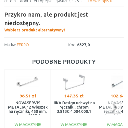
chrom - produkt europejski - gwarancja 25 lat ...
rozwiń opis »
Przykro nam, ale produkt jest
niedostępny.
Wybierz produkt alternatywny!
Marka:
FERRO
Kod:
6327,0
PODOBNE PRODUKTY
96.51 zł
147.35 zł
102.64 z
NOVASERVIS
JIKA Design uchwyt na
NOVASERV
METALIA 12 Wieszak
ręczniki, chrom
METALIA 3 Wie
na ręczniki, 450 mm,
3.813C.4.004.000.1
ręczniki, 45
chrom 0227,0
satyna/chrom 
W MAGAZYNIE
W MAGAZYNIE
W MAGAZY