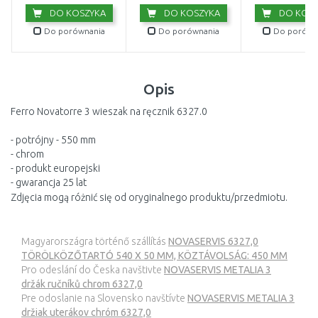
DO KOSZYKA
DO KOSZYKA
DO KOSZ
Do porównania
Do porównania
Do porówn
Opis
Ferro Novatorre 3 wieszak na ręcznik 6327.0
- potrójny - 550 mm
- chrom
- produkt europejski
- gwarancja 25 lat
Zdjęcia mogą różnić się od oryginalnego produktu/przedmiotu.
Magyarországra történő szállítás
NOVASERVIS 6327,0
TÖRÖLKÖZŐTARTÓ 540 X 50 MM, KÖZTÁVOLSÁG: 450 MM
Pro odeslání do Česka navštivte
NOVASERVIS METALIA 3
držák ručníků chrom 6327,0
Pre odoslanie na Slovensko navštívte
NOVASERVIS METALIA 3
držiak uterákov chróm 6327,0