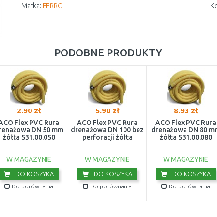
Marka:
FERRO
Ko
PODOBNE PRODUKTY
2.90 zł
5.90 zł
8.93 zł
ACO Flex PVC Rura
ACO Flex PVC Rura
ACO Flex PVC Rura
renażowa DN 50 mm
drenażowa DN 100 bez
drenażowa DN 80 m
żółta 531.00.050
perforacji żółta
żółta 531.00.080
531.20.100
W MAGAZYNIE
W MAGAZYNIE
W MAGAZYNIE
DO KOSZYKA
DO KOSZYKA
DO KOSZYKA
Do porównania
Do porównania
Do porównania