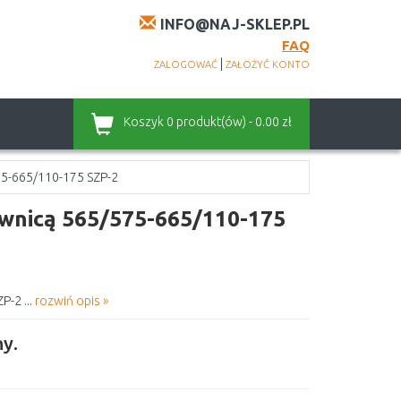
INFO@NAJ-SKLEP.PL
FAQ
|
ZALOGOWAĆ
ZAŁOŻYĆ KONTO
Koszyk
0 produkt(ów) - 0.00 zł
75-665/110-175 SZP-2
wnicą 565/575-665/110-175
-2 ...
rozwiń opis »
y.