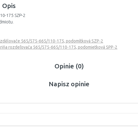
Opis
10-175 SZP-2
dmiotu.
ozdělovače 565/575-665/110-175, podomítková SZP-2
iňa rozdeľovača 565/575-665/110-175, podomietková SPP-2
Opinie (0)
Napisz opinie