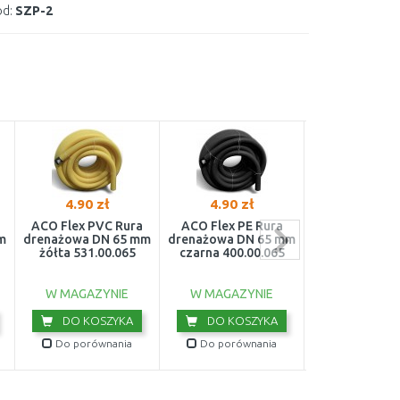
d:
SZP-2
4.90 zł
4.90 zł
89.25 z
ACO Flex PVC Rura
ACO Flex PE Rura
Gardena Aqu
m
drenażowa DN 65 mm
drenażowa DN 65 mm
Licznik wody 1
żółta 531.00.065
czarna 400.00.065
W MAGAZYNIE
W MAGAZYNIE
W MAGAZY
DO KOSZYKA
DO KOSZYKA
DO KOS
Do porównania
Do porównania
Do porówn