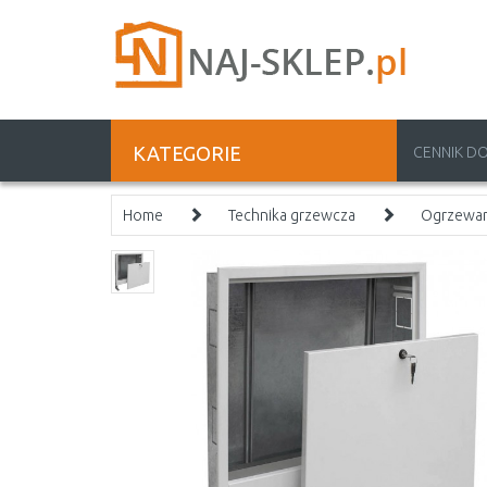
KATEGORIE
CENNIK D
Home
Technika grzewcza
Ogrzewa