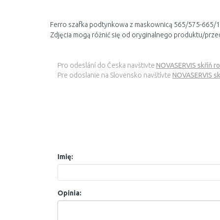
Ferro szafka podtynkowa z maskownicą 565/575-665/1
Zdjęcia mogą różnić się od oryginalnego produktu/prze
Pro odeslání do Česka navštivte
NOVASERVIS skříň r
Pre odoslanie na Slovensko navštívte
NOVASERVIS skr
Imię:
Opinia: