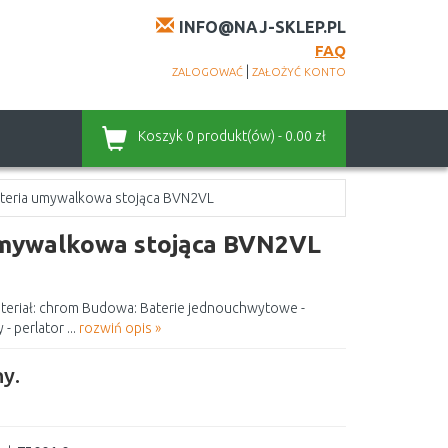
INFO@NAJ-SKLEP.PL
FAQ
|
ZALOGOWAĆ
ZAŁOŻYĆ KONTO
Koszyk
0 produkt(ów) - 0.00 zł
ateria umywalkowa stojąca BVN2VL
umywalkowa stojąca BVN2VL
teriał: chrom Budowa: Baterie jednouchwytowe -
 perlator ...
rozwiń opis »
y.