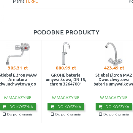
Marka:
FERRO
Ko
PODOBNE PRODUKTY
305.31 zł
888.99 zł
423.49 zł
Stiebel Eltron MAW
GROHE bateria
Stiebel Eltron MAZ
Armatura
umywalkowa, DN 15,
Dwuuchwytowa
dwuuchwytowa do
chrom 32647001
bateria umywalkow
miniaturowych
205621
odgrzewaczy wody
205620
W MAGAZYNIE
W MAGAZYNIE
W MAGAZYNIE
DO KOSZYKA
DO KOSZYKA
DO KOSZYKA
Do porównania
Do porównania
Do porównania