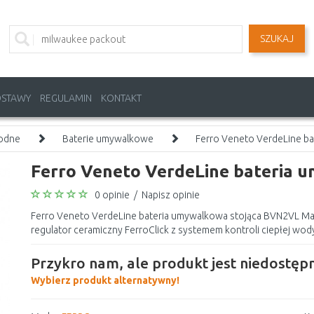
SZUKAJ
OSTAWY
REGULAMIN
KONTAKT
wodne
Baterie umywalkowe
Ferro Veneto VerdeLine b
Ferro Veneto VerdeLine bateria 
0 opinie
/
Napisz opinie
Ferro Veneto VerdeLine bateria umywalkowa stojąca BVN2VL Ma
regulator ceramiczny FerroClick z systemem kontroli ciepłej wody -
Przykro nam, ale produkt jest niedostępn
Wybierz produkt alternatywny!