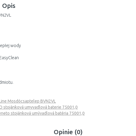
Opis
BVN2VL
iepłej wody
oEasyClean
dmiotu.
eLine Mosdócsaptelep BVN2VL
stojánková umyvadlová baterie 75001,0
eto stojánková umývadlová batéria 75001,0
Opinie (0)