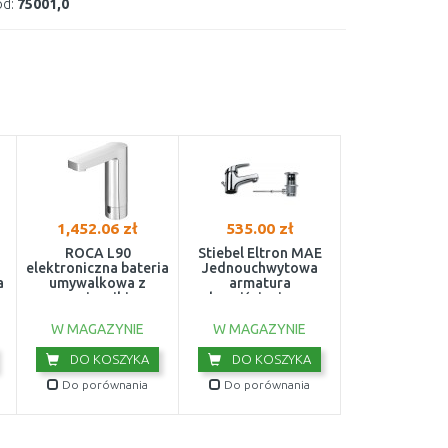
d:
75001,0
1,452.06 zł
535.00 zł
ROCA L90
Stiebel Eltron MAE
elektroniczna bateria
Jednouchwytowa
a
umywalkowa z
armatura
ogranicznikiem
bezciśnieniowa
przepływu, 230 V
185476
króm A5A5701C0
W MAGAZYNIE
W MAGAZYNIE
DO KOSZYKA
DO KOSZYKA
Do porównania
Do porównania