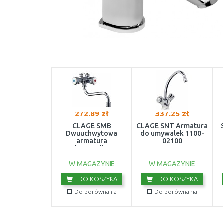
272.89 zł
337.25 zł
CLAGE SMB
CLAGE SNT Armatura
Dwuuchwytowa
do umywalek 1100-
armatura
02100
nadumywalkowa
1100-04100
p
W MAGAZYNIE
W MAGAZYNIE
DO KOSZYKA
DO KOSZYKA
Do porównania
Do porównania