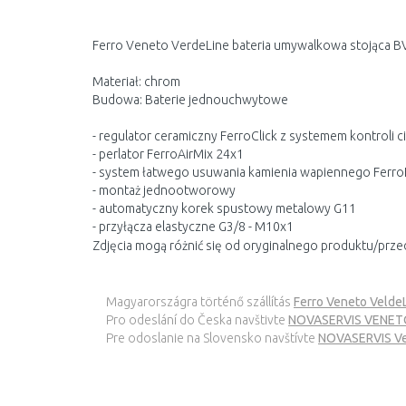
Ferro Veneto VerdeLine bateria umywalkowa stojąca 
Materiał: chrom
Budowa: Baterie jednouchwytowe
- regulator ceramiczny FerroClick z systemem kontroli c
- perlator FerroAirMix 24x1
- system łatwego usuwania kamienia wapiennego Ferr
- montaż jednootworowy
- automatyczny korek spustowy metalowy G11
- przyłącza elastyczne G3/8 - M10x1
Zdjęcia mogą różnić się od oryginalnego produktu/prze
Magyarországra történő szállítás
Ferro Veneto Veld
Pro odeslání do Česka navštivte
NOVASERVIS VENETO 
Pre odoslanie na Slovensko navštívte
NOVASERVIS Ven