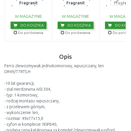
Fragranit
Fragranit
Fragrani
zlewozmywak, onyx
zlewozmywak,
zlewozmywak,
114.0201.794
kamienny szary
polarny 114.0
114.0368.278
W MAGAZYNIE
W MAGAZYNIE
W MAGAZY
DO KOSZYKA
DO KOSZYKA
DO KOSZ
Do porównania
Do porównania
Do porówn
Opis
Ferro zlewozmywak jednokomorowy, wpuszczany, len
DR49/77RTS.H
-10 lat gwarancji,
- stal nierdzewna AISI 304,
- typ: 1-komorowy,
- rodzaj montażu: wpuszczany,
- z przelewem górnym,
- wykończenie: len,
- rozmiar: 49x77x15,0
- syfon w komplecie: NSP640,
- podana cena katalogowa za komplet (zlewozmywak+syfon),