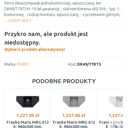
Ferro zlewozmywak jednokomorowy, wpuszczany, len
DR49/77RTS.H -10 lat gwarancji, - stal nierdzewna AISI 304, - typ: 1-
komorowy, - rodzaj montażu: wpuszczany, - z przelewem górnym, -
...
rozwiń opis »
Przykro nam, ale produkt jest
niedostępny.
Wybierz produkt alternatywny!
Marka:
FERRO
Kod:
DR49/77RTS
PODOBNE PRODUKTY
1,227.00 zł
1,227.00 zł
1,227.00 
Franke Maris MRG 612
Franke Maris MRG 612
Franke Maris 
E, 960x500 mm,
E, 960x500 mm,
E, 960x500