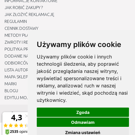
INFORMACJE KONTAKTOWE
JAK ROBIĆ ZAKUPY ?
JAK ZŁOŻYĆ REKLAMACJĘ
REGULAMIN
CENNIK DOSTAWY
METODY PŁATNOŚCI
ZWROTY I REKLAMACJE PRODUKTÓW
Używamy plików cookie
POLITYKA PRYWATNOŚCI
DODANIE NASZYCH ADRESÓW E-MAIL DO LISTY ZAUFANYCH
Używamy plików cookie i innych
ODBIORCÓW
technologii śledzenia, aby poprawić
LISTA AUTORYZOWANYCH CENTRÓW SERWISOWYCH
jakość przeglądania naszej witryny,
MAPA SKLEPU
wyświetlać spersonalizowane treści i
MARKI
reklamy, analizować ruch w naszej
BLOGU
witrynie i wiedzieć, skąd pochodzą nasi
EDYTUJ MOJE PREFERENCJE DOTYCZĄCE PLIKÓW COOKIE
użytkownicy.
Zgoda
© 2012 - 2026
Naj-sklep.pl
Odmawiam
Zmiana ustawień