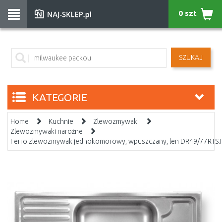
0 szt
SZUKAJ
KATEGORIE
Home
Kuchnie
Zlewozmywaki
Zlewozmywaki narożne
Ferro zlewozmywak jednokomorowy, wpuszczany, len DR49/77RTS.