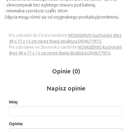
- zlewozmywak bez wybitego otworu pod baterię,
- minimalna szerokość szafki: 40cm
Zdjęcia mogą różnić się od oryginalnego produktu/przedmiotu.
Pro odeslání do Česka navštivte
NOVASERVIS kuchyňský dřez
49 x 77 x 15 cm nerez tkaná struktura DR49/77RTS
Pre odoslanie na Slovensko navštívte
NOVASERVIS kuchynský
drez 49 x 77 x 15 cm nerez tkaná štruktúra DR49/77RTS
Opinie (0)
Napisz opinie
Imię:
Opinia: