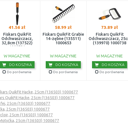
41.56 zł
58.99 zł
73.89 zł
Fiskars QuikFit
Fiskars QuikFit Grabie
Fiskars QuikFit
Odchwaszczacz,
14-zębne (135511)
Odchwaszczacz, 25
32,8cm (137522)
1000653
(139970) 1000738
1000731
W MAGAZYNIE
W MAGAZYNIE
W MAGAZYNIE
DO KOSZYKA
DO KOSZYKA
DO KOSZYKA
Do porównania
Do porównania
Do porównania
skars QuikFit Hacke, 25cm (136503) 1000677
ars QuikFit Hacke, 25cm (136503) 1000677
a fej, 25cm (136503) 1000677
yčka, 25cm (136503) 1000677
arcloir, 25cm (136503) 1000677
t Motyčka, 25cm (136503) 1000677