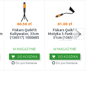
60.36 zł
61.00 zł
40.82 z
Fiskars QuikFit
Fiskars QuikFit
Fiskars Solid (L
cm
Kultywator, 33cm
Motyka 3-funkcyjna,
do liści duże,
(136517) 1000685
31cm (136513)
(135014) 10
1000682
W MAGAZY
W MAGAZYNIE
W MAGAZYNIE
DO KOS
DO KOSZYKA
DO KOSZYKA
Do porówn
Do porównania
Do porównania