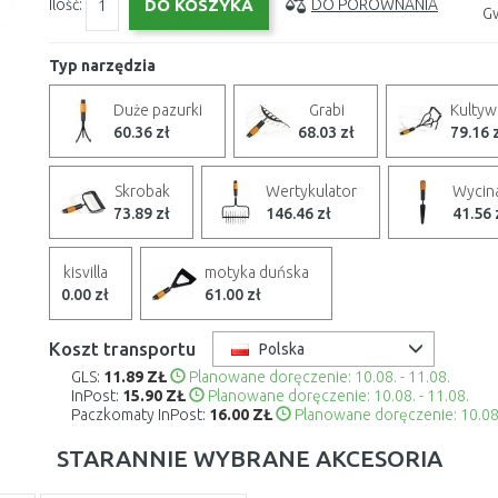
Ilość:
DO PORÓWNANIA
Gw
Typ narzędzia
Duże pazurki
Grabi
Kultyw
60.36 zł
68.03 zł
79.16 
Skrobak
Wertykulator
Wycin
73.89 zł
146.46 zł
41.56 
kisvilla
motyka duńska
0.00 zł
61.00 zł
Koszt transportu
Polska
GLS:
11.89 ZŁ
Planowane doręczenie: 10.08. - 11.08.
InPost:
15.90 ZŁ
Planowane doręczenie: 10.08. - 11.08.
Paczkomaty InPost:
16.00 ZŁ
Planowane doręczenie: 10.08.
STARANNIE WYBRANE AKCESORIA