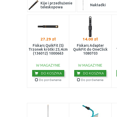
Kije i przedłużenie
Nakładki
teleskopowa
27.29 zł
14.00 zł
Fiskars QuikFit (S)
Fiskars Adapter
Trzonek krótki 23,4cm
QuikFit do OneClick
(136012) 1000663
1080703
W MAGAZYNIE
W MAGAZYNIE
DO KOSZYKA
DO KOSZYKA
Do porównania
Do porównania