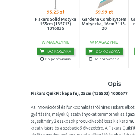
95.25 zł
59.99 zł
Fiskars Solid Motyka
Gardena Combisystem
G
155cm (135713)
Motyczka, 16cm 3113-
1016035
20
W MAGAZYNIE
W MAGAZYNIE
DO KOSZYKA
DO KOSZYKA
Do porównania
Do porównania
Opis
Fiskars QuikFit kapa fej, 25cm (136503) 1000677
Az innovációról és funkcionalitásáról híres Fiskars elköt
gyártására, melyek új szabványokat teremtenek az ágaz
teljesítményű eszközök produktívabbá teszik a kerti mun
kreativitásra és a szabadidő élvezetére. A Fiskars QuikF