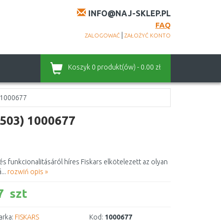
INFO@NAJ-SKLEP.PL
FAQ
|
ZALOGOWAĆ
ZAŁOŻYĆ KONTO
Koszyk
0 produkt(ów) - 0.00 zł
) 1000677
6503) 1000677
s funkcionalitásáról híres Fiskars elkötelezett az olyan
...
rozwiń opis »
 szt
rka:
FISKARS
Kod:
1000677