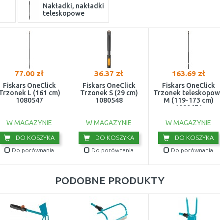
Nakładki, nakładki
teleskopowe
77.00 zł
36.37 zł
163.69 zł
Fiskars OneClick
Fiskars OneClick
Fiskars OneClick
Trzonek L (161 cm)
Trzonek S (29 cm)
Trzonek teleskopow
1080547
1080548
M (119-173 cm)
1080671
W MAGAZYNIE
W MAGAZYNIE
W MAGAZYNIE
DO KOSZYKA
DO KOSZYKA
DO KOSZYKA
Do porównania
Do porównania
Do porównania
PODOBNE PRODUKTY