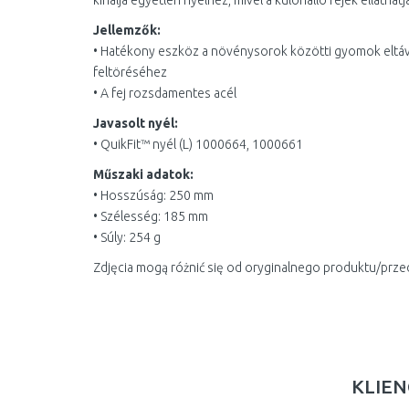
kínálja egyetlen nyélhez, mivel a különálló fejek elláthat
Jellemzők:
• Hatékony eszköz a növénysorok közötti gyomok eltávol
feltöréséhez
• A fej rozsdamentes acél
Javasolt nyél:
• QuikFit™ nyél (L) 1000664, 1000661
Műszaki adatok:
• Hosszúság: 250 mm
• Szélesség: 185 mm
• Súly: 254 g
Zdjęcia mogą różnić się od oryginalnego produktu/prze
KLIEN