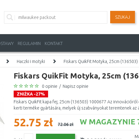
SZUKAJ
OSTAWY
REGULAMIN
KONTAKT
Haczki i motyki
Fiskars QuikFit Motyka, 25cm (136503
Fiskars QuikFit Motyka, 25cm (13
0 opinie
/
Napisz opinie
ZNIŻKA -27%
Fiskars QuikFit kapa fej, 25cm (136503) 1000677 Az innovációról é
kerti terméke gyártására, melyek új szabványokat teremtenek az á
52.75 zł
W MAGAZYNIE 7
72.06 zł
Ma