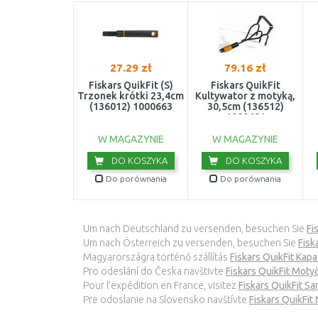
27.29 zł
79.16 zł
Fiskars QuikFit (S)
Fiskars QuikFit
Trzonek krótki 23,4cm
Kultywator z motyką,
(136012) 1000663
30,5cm (136512)
1000681
W MAGAZYNIE
W MAGAZYNIE
DO KOSZYKA
DO KOSZYKA
Do porównania
Do porównania
Um nach Deutschland zu versenden, besuchen Sie
Fi
Um nach Österreich zu versenden, besuchen Sie
Fisk
Magyarországra történő szállítás
Fiskars QuikFit Kap
Pro odeslání do Česka navštivte
Fiskars QuikFit Mot
Pour l’expédition en France, visitez
Fiskars QuikFit S
Pre odoslanie na Slovensko navštívte
Fiskars QuikFi