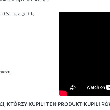
ják az egyes speciális feladatokat.
ításához, vagy a talaj
dmiotu.
CI, KTÓRZY KUPILI TEN PRODUKT KUPILI R