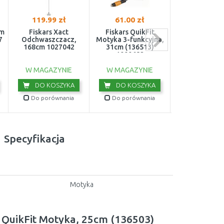
119.99 zł
61.00 zł
116.97 z
em
Fiskars Xact
Fiskars QuikFit
Fiskars Xact 
7
Odchwaszczacz,
Motyka 3-funkcyjna,
duńska, 17
168cm 1027042
31cm (136513)
102704
1000682
W MAGAZYNIE
W MAGAZYNIE
W MAGAZY
DO KOSZYKA
DO KOSZYKA
DO KOS
Do porównania
Do porównania
Do porówn
Specyfikacja
Motyka
s QuikFit Motyka, 25cm (136503)