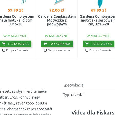
59.99 zł
72.00 zł
69.99 zł
ardena Combisystem
Gardena Combisystem
Gardena Combisyst
mała motyka, 6,5cm
Motyczka z
motyczka sercowa, 
8915-20
podwójnym
cm, 3215-20
mocowaniem, 16cm
3193-20
W MAGAZYNIE
W MAGAZYNIE
W MAGAZYNIE
DO KOSZYKA
DO KOSZYKA
DO KOSZYKA
Do porównania
Do porównania
Do porównania
Specyfikacja
elezett az olyan kerti terméke
Typ narzędzia
atban. Erős, könnyű, nagy
kát, mely révén több idő jut a
it™ a lehetőségek teljes sorozatát
Videa dla Fiskar