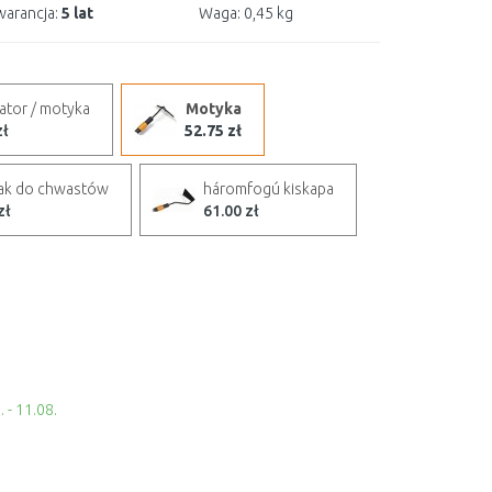
arancja:
5 lat
Waga:
0,45 kg
ator / motyka
Motyka
zł
52.75 zł
ak do chwastów
háromfogú kiskapa
zł
61.00 zł
 - 11.08.