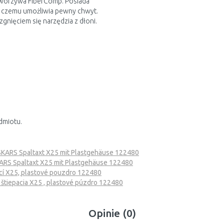
tworzywa FiberComp. Posiada
ki czemu umożliwia pewny chwyt.
gnięciem się narzędzia z dłoni.
dmiotu.
SKARS Spaltaxt X25 mit Plastgehäuse 122480
ARS Spaltaxt X25 mit Plastgehäuse 122480
ací X25, plastové pouzdro 122480
 štiepacia X25 , plastové púzdro 122480
Opinie (0)