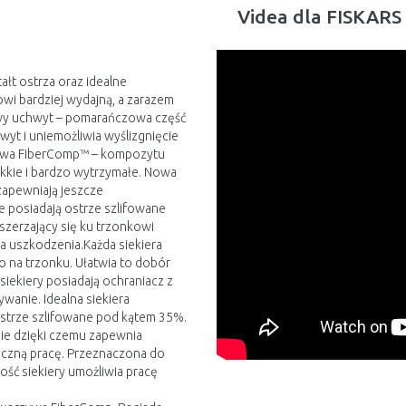
Videa dla FISKARS 
ałt ostrza oraz idealne
i bardziej wydajną, a zarazem
wy uchwyt – pomarańczowa część
wyt i uniemożliwia wyślizgnięcie
zywa FiberComp™ – kompozytu
ekkie i bardzo wytrzymałe. Nowa
zapewniają jeszcze
ie posiadają ostrze szlifowane
szerzający się ku trzonkowi
na uszkodzenia.Każda siekiera
na trzonku. Ułatwia to dobór
iekiery posiadają ochraniacz z
wanie. Idealna siekiera
Ostrze szlifowane pod kątem 35%.
nie dzięki czemu zapewnia
eczną pracę. Przeznaczona do
ość siekiery umożliwia pracę