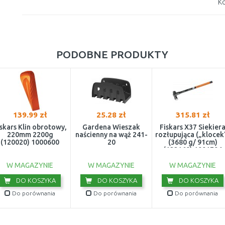
Ko
PODOBNE PRODUKTY
139.99 zł
25.28 zł
315.81 zł
skars Klin obrotowy,
Gardena Wieszak
Fiskars X37 Siekier
220mm 2200g
naścienny na wąż 241-
rozłupująca („klocek
(120020) 1000600
20
(3680 g/ 91cm)
(122160) 1001704
W MAGAZYNIE
W MAGAZYNIE
W MAGAZYNIE
DO KOSZYKA
DO KOSZYKA
DO KOSZYKA
Do porównania
Do porównania
Do porównania