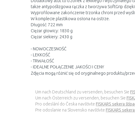
Dodatkowy atut to trzonek z lekkiego i wytrzymałego 
także antypoślizgowa rączka z tworzywa SoftGrip dzię
Wyprofilowane zakończenie trzonka chroni przed wyśliz
W komplecie plastikowa osłona na ostrze.
Długość: 722 mm
Ciężar głowicy: 1830 g
Ciężar siekiery: 2430 g
- NOWOCZESNOŚĆ
- LEKKOŚĆ
- TRWAŁOŚĆ
- IDEALNE POŁĄCZENIE JAKOŚCI I CENY
Zdjęcia mogą różnić się od oryginalnego produktu/prze
Um nach Deutschland zu versenden, besuchen Sie
FI
Um nach Österreich zu versenden, besuchen Sie
FISK
Pro odeslání do Česka navštivte
FISKARS sekera štíp
Pre odoslanie na Slovensko navštívte
FISKARS sekera