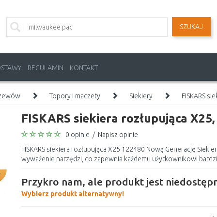
SZUKAJ
OSTAWY
REGULAMIN
KONTAKT
krzewów
Topory i maczety
Siekiery
FISKARS sie
FISKARS siekiera rozłupująca X25
0 opinie
/
Napisz opinie
FISKARS siekiera rozłupująca X25 122480 Nową Generację Siekier 
wyważenie narzędzi, co zapewnia każdemu użytkownikowi bardzie
Przykro nam, ale produkt jest niedostępn
Wybierz produkt alternatywny!