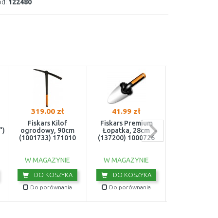
d:
122480
319.00 zł
41.99 zł
239.99 z
a
Fiskars Kilof
Fiskars Premium
Fiskars UP53 
“)
ogrodowy, 90cm
Łopatka, 28cm
uniwersalny 
(1001733) 171010
(137200) 1000726
Junior (115
100059
W MAGAZYNIE
W MAGAZYNIE
W MAGAZY
DO KOSZYKA
DO KOSZYKA
DO KOS
Do porównania
Do porównania
Do porówn