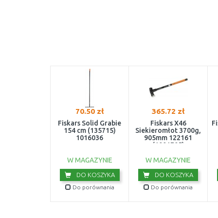
70.50 zł
365.72 zł
Fiskars Solid Grabie
Fiskars X46
Fi
154 cm (135715)
Siekieromłot 3700g,
1016036
905mm 122161
(1001705)
W MAGAZYNIE
W MAGAZYNIE
DO KOSZYKA
DO KOSZYKA
Do porównania
Do porównania