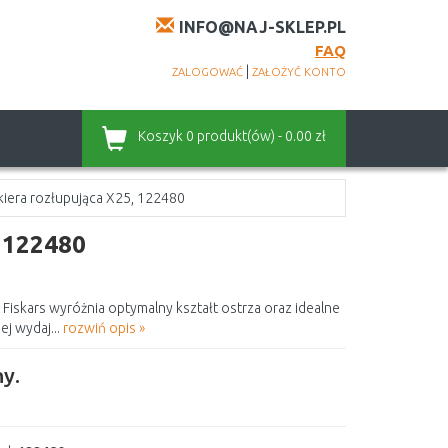
INFO@NAJ-SKLEP.PL
FAQ
|
ZALOGOWAĆ
ZAŁOŻYĆ KONTO
Koszyk
0 produkt(ów) - 0.00 zł
kiera rozłupująca X25, 122480
, 122480
Fiskars wyróżnia optymalny kształt ostrza oraz idealne
j wydaj...
rozwiń opis »
y.