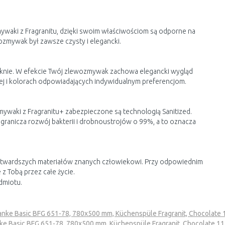
mywaki z Fragranitu, dzięki swoim właściwościom są odporne na
ozmywak był zawsze czysty i elegancki.
blaknie. W efekcie Twój zlewozmywak zachowa elegancki wygląd
ej i kolorach odpowiadających indywidualnym preferencjom.
zmywaki z Fragranitu+ zabezpieczone są technologią Sanitized.
granicza rozwój bakterii i drobnoustrojów o 99%, a to oznacza
najtwardszych materiałów znanych człowiekowi. Przy odpowiednim
z Tobą przez całe życie.
dmiotu.
anke Basic BFG 651-78, 780x500 mm, Küchenspüle Fragranit, Chocolate
ke Basic BFG 651-78, 780x500 mm, Küchenspüle Fragranit, Chocolate 1