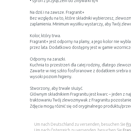
• syfon z przyłączem do zmywarki 6/4"
Na dziś i na zawsze. Fragranit+
Bez względu na to, które składniki wybierzesz, zlewoz
zaplamienia. Minimum wysiłku wystarczy, aby Twój zlew
Kolor, który trwa.
Fragranit+ jest odporny na plamy, a jego kolor nie wy
przez lata. Dodatkowo dostępny jest w gamie wzornicz
Odporny na zarazki.
Kuchnia to przestrzeń dla całej rodziny, dlatego zlewo
Zawarte w niej szkło fosforanowe z dodatkiem srebra o
wysoki poziom higieny.
Stworzony, aby trwale służyć.
Głównym składnikiem Fragranitu jest kwarc – jeden z 
traktowaniu Twój zlewozmywak z Fragranitu pozostanie 
Zdjęcia mogą różnić się od oryginalnego produktu/prze
Um nach Deutschland zu versenden, besuchen Sie
Fr
Um nach Österreich zu versenden, besuchen Sie
Fran