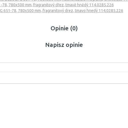
1-78, 780x500 mm, fragranitový dřez, tmavě hnědý 114.0285.226
FG 651-78, 780x500 mm, fragranitový drez, tmavo hnedý 114.0285.226
Opinie (0)
Napisz opinie