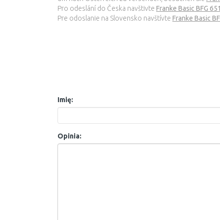
Pro odeslání do Česka navštivte
Franke Basic BFG 65
Pre odoslanie na Slovensko navštívte
Franke Basic B
Imię:
Opinia: