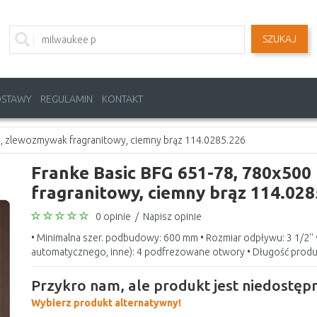
SZUKAJ
OSTAWY
REGULAMIN
KONTAKT
, zlewozmywak fragranitowy, ciemny brąz 114.0285.226
Franke Basic BFG 651-78, 780x50
fragranitowy, ciemny brąz 114.028
0 opinie
/
Napisz opinie
• Minimalna szer. podbudowy: 600 mm • Rozmiar odpływu: 3 1/2'' 
automatycznego, inne): 4 podfrezowane otwory • Długość produk
Przykro nam, ale produkt jest niedostępn
Wybierz produkt alternatywny!