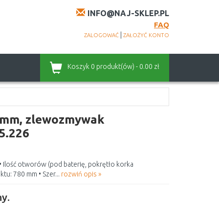
INFO@NAJ-SKLEP.PL
FAQ
|
ZALOGOWAĆ
ZAŁOŻYĆ KONTO
Koszyk
0 produkt(ów) - 0.00 zł
0 mm, zlewozmywak
5.226
• Ilość otworów (pod baterię, pokrętło korka
tu: 780 mm • Szer...
rozwiń opis »
y.