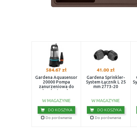
584.67 zł
41.00 zł
Gardena Aquasensor
Gardena Sprinkler-
20000 Pompa
System Łącznik L 25
S
zanurzeniowa do
mm 2773-20
brudnej wody
w
(750W/20 000l/h)
9044-20
W MAGAZYNIE
W MAGAZYNIE
DO KOSZYKA
DO KOSZYKA
Do porównania
Do porównania