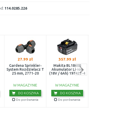
d:
114.0285.226
27.99 zł
357.99 zł
293.42 z
Gardena Sprinkler-
Makita BL1860B
Makita BL1
System Rozdzielacz T
Akumulator Li-ion
Akumulator L
25 mm, 2771-20
(18V / 6Ah) 197422-4
18V/5,0 Ah 19
W MAGAZYNIE
W MAGAZYNIE
W MAGAZY
DO KOSZYKA
DO KOSZYKA
DO KOS
Do porównania
Do porównania
Do porówn