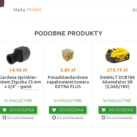
Marka:
FRANKE
Ko
PODOBNE PRODUKTY
14.96 zł
5.83 zł
275.75 zł
Gardena Sprinkler-
Ponadstandardowe
DeWALT DCB184
ystem Złączka 25 mm
zapakowanie towaru
Akumulator XR
x 3/4" - gwint
EXTRA PLUS
(5,0Ah/18V)
ewnętrzny 2761-20
W MAGAZYNIE
W MAGAZYNIE
W MAGAZYNIE
DO KOSZYKA
DO KOSZYKA
DO KOSZYKA
Do porównania
Do porównania
Do porównania